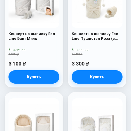
Конверт на выписку Eco
Конверт на выписку Eco
Line Бант Милк
Line Пушистая Роза (с
капюшоном)
В наличии
В наличии
4 200 р
4 500 р
3 100
3 300
e
e
Купить
Купить