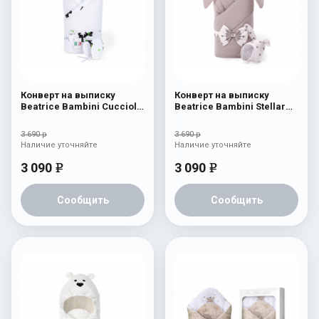
Конверт на выписку
Конверт на выписку
Beatrice Bambini Cuccioli
Beatrice Bambini Stellar
Coperta
Gioco
3 690 р
3 690 р
Наличие уточняйте
Наличие уточняйте
3 090
3 090
e
e
Сообщить
Сообщить