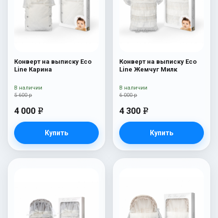
Конверт на выписку Eco
Конверт на выписку Eco
Line Карина
Line Жемчуг Милк
В наличии
В наличии
5 600 р
6 000 р
4 000
4 300
e
e
Купить
Купить