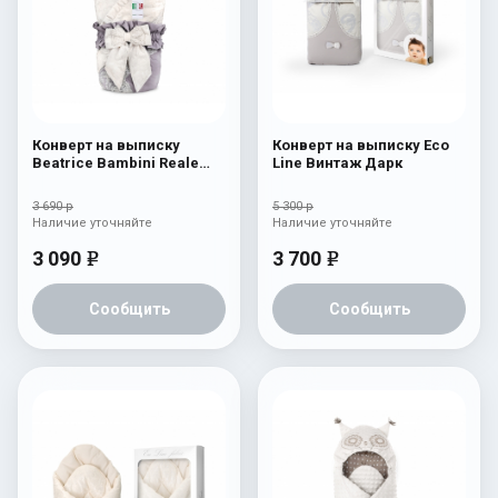
Конверт на выписку
Конверт на выписку Eco
Beatrice Bambini Reale
Line Винтаж Дарк
Dark/Beige
3 690 р
5 300 р
Наличие уточняйте
Наличие уточняйте
3 090
3 700
e
e
Сообщить
Сообщить