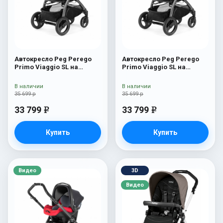
Автокресло Peg Perego
Автокресло Peg Perego
Primo Viaggio SL на
Primo Viaggio SL на
шасси Book 51S (шасси
шасси Book 51S (шасси
White/Black) Ascot
White/Black) Luna
В наличии
В наличии
35 699 р
35 699 р
33 799
33 799
e
e
Купить
Купить
Видео
3D
Видео