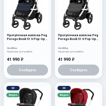
Прогулочная коляска Peg
Прогулочная коляска Peg
Perego Book 51 S Pop-Up
Perego Book 51 S Pop-Up
Sportivo (шасси
Sportivo (шасси
White/Black) Bloom Navy
White/Black) Bloom Pink
46 399 р
46 399 р
Наличие уточняйте
Наличие уточняйте
41 990
41 990
e
e
Сообщить
Сообщить
3D
3D
Видео
Видео