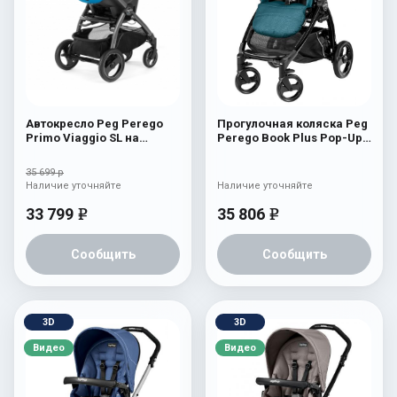
Автокресло Peg Perego
Прогулочная коляска Peg
Primo Viaggio SL на
Perego Book Plus Pop-Up
шасси Book 51S (шасси
Sportivo Oceano
White/Black) Saxony Blue
35 699 р
Наличие уточняйте
Наличие уточняйте
33 799
35 806
e
e
Сообщить
Сообщить
3D
3D
Видео
Видео