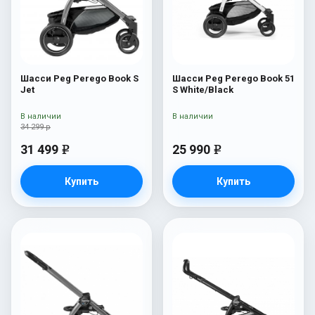
Шасси Peg Perego Book S
Шасси Peg Perego Book 51
Jet
S White/Black
В наличии
В наличии
34 299 р
31 499
25 990
e
e
Купить
Купить