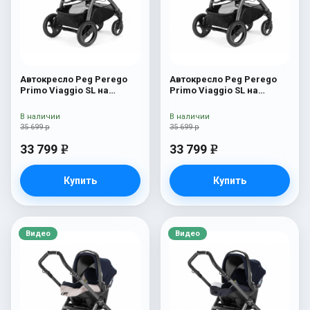
Автокресло Peg Perego
Автокресло Peg Perego
Primo Viaggio SL на
Primo Viaggio SL на
шасси Book 51S (шасси
шасси Book 51S (шасси
White/Black) Bloom Scuba
White/Black) Blue Denim
В наличии
В наличии
35 699 р
35 699 р
33 799
33 799
e
e
Купить
Купить
Видео
Видео