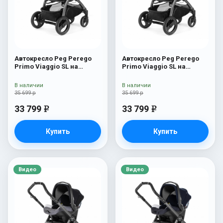
Автокресло Peg Perego
Автокресло Peg Perego
Primo Viaggio SL на
Primo Viaggio SL на
шасси Book 51S (шасси
шасси Book 51S (шасси
White/Black) Tulip
White/Black) Oceano
В наличии
В наличии
35 699 р
35 699 р
33 799
33 799
e
e
Купить
Купить
Видео
Видео