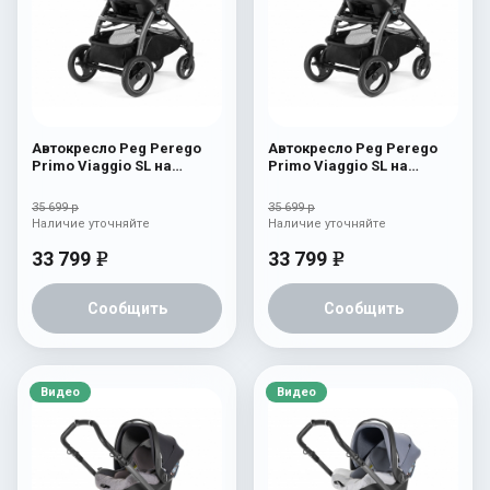
Автокресло Peg Perego
Автокресло Peg Perego
Primo Viaggio SL на
Primo Viaggio SL на
шасси Book 51S (шасси
шасси Book 51S (шасси
White/Black) Luxe Blue
White/Black) Luxe
35 699 р
35 699 р
Bluenight
Наличие уточняйте
Наличие уточняйте
33 799
33 799
e
e
Сообщить
Сообщить
Видео
Видео