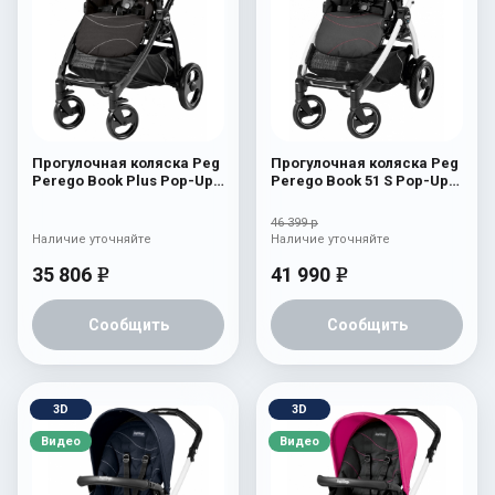
Прогулочная коляска Peg
Прогулочная коляска Peg
Perego Book Plus Pop-Up
Perego Book 51 S Pop-Up
Sportivo Bloom Black
Sportivo (шасси
White/Black) Bloom Red
46 399 р
Наличие уточняйте
Наличие уточняйте
35 806
41 990
e
e
Сообщить
Сообщить
3D
3D
Видео
Видео