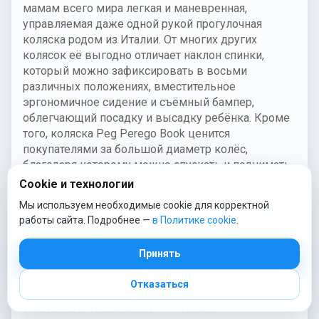
мамам всего мира легкая и маневренная,
управляемая даже одной рукой прогулочная
коляска родом из Италии. От многих других
колясок её выгодно отличает наклон спинки,
который можно зафиксировать в восьми
различных положениях, вместительное
эргономичное сидение и съёмный бампер,
облегчающий посадку и высадку ребёнка. Кроме
того, коляска Peg Perego Book ценится
покупателями за большой диаметр колёс,
благодаря которому можно спускать и поднимать
коляску по лестнице без специального пандуса.
Cookie и технологии
При желании сверху, прямо на прогулочный блок,
Мы используем необходимые cookie для корректной
можно прикрепить
автокресло Primo Viaggio Tri-
работы сайта. Подробнее —
в Политике cookie
.
Fix SL
(продается отдельно). В цену коляски входят
необходимые сезонные аксессуары - дождевик и
Принять
накидка на ножки.
Отказаться
Пег Перего Бук — серия модульных
колясок на шасси с типом