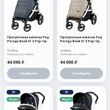
Прогулочная коляска Peg
Прогулочная коляска Peg
Perego Book 51 S Pop-Up
Perego Book 51 S Pop-Up
Completo (шасси
Completo (шасси
White/Black) Blue Denim
White/Black) Luxe Beige
47 099 р
47 099 р
Наличие уточняйте
Наличие уточняйте
44 090
44 090
e
e
Сообщить
Сообщить
3D
3D
Видео
Видео