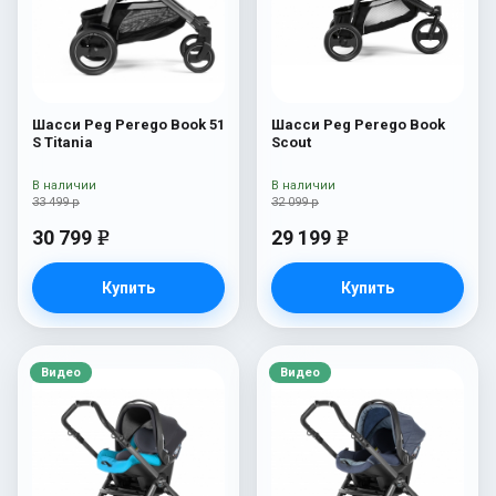
Шасси Peg Perego Book 51
Шасси Peg Perego Book
S Titania
Scout
В наличии
В наличии
33 499 р
32 099 р
30 799
29 199
e
e
Купить
Купить
Видео
Видео