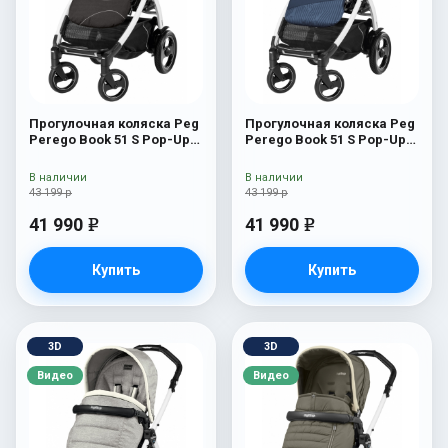
Прогулочная коляска Peg
Прогулочная коляска Peg
Perego Book 51 S Pop-Up
Perego Book 51 S Pop-Up
Sportivo (шасси
Sportivo (шасси
White/Black) Bloom Black
White/Black) Geo Navy
В наличии
В наличии
43 199 р
43 199 р
41 990
41 990
e
e
Купить
Купить
3D
3D
Видео
Видео