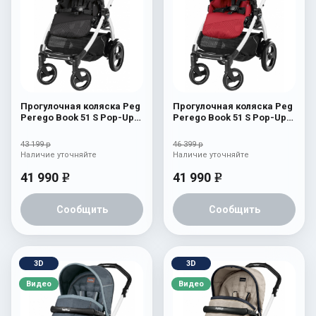
Прогулочная коляска Peg
Прогулочная коляска Peg
Perego Book 51 S Pop-Up
Perego Book 51 S Pop-Up
Sportivo (шасси
Sportivo (шасси
White/Black) Geo Black
White/Black) Geo Red
43 199 р
46 399 р
Наличие уточняйте
Наличие уточняйте
41 990
41 990
e
e
Сообщить
Сообщить
3D
3D
Видео
Видео