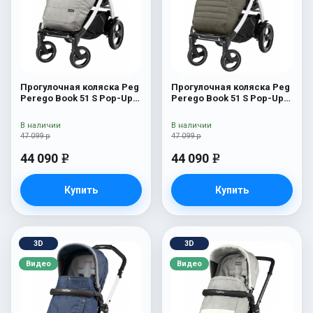
Прогулочная коляска Peg
Прогулочная коляска Peg
Perego Book 51 S Pop-Up
Perego Book 51 S Pop-Up
Completo (шасси
Completo (шасси
White/Black) Luxe Opal
White/Black) Breeze Kaki
В наличии
В наличии
47 099 р
47 099 р
44 090
44 090
e
e
Купить
Купить
3D
3D
Видео
Видео