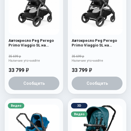
Автокресло Peg Perego
Автокресло Peg Perego
Primo Viaggio SL на
Primo Viaggio SL на
шасси Book 51S (шасси
шасси Book 51S (шасси
White/Black) Manri
White/Black) Onyx
35 699 р
35 699 р
Наличие уточняйте
Наличие уточняйте
33 799
33 799
e
e
Сообщить
Сообщить
Видео
3D
Видео