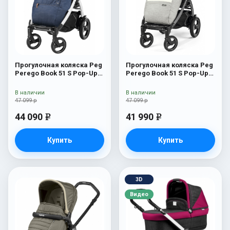
Прогулочная коляска Peg
Прогулочная коляска Peg
Perego Book 51 S Pop-Up
Perego Book 51 S Pop-Up
Completo (шасси
Completo (шасси
White/Black) Urban Denim
White/Black) Luxe Pure
В наличии
В наличии
47 099 р
47 099 р
44 090
41 990
e
e
Купить
Купить
3D
Видео