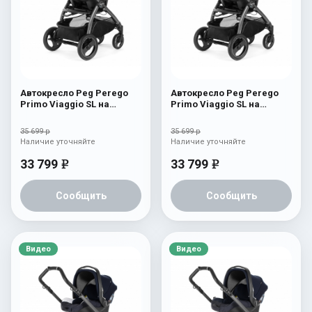
Автокресло Peg Perego
Автокресло Peg Perego
Primo Viaggio SL на
Primo Viaggio SL на
шасси Book 51S (шасси
шасси Book 51S (шасси
White/Black) Bloom Pink
White/Black) Denim
35 699 р
35 699 р
Наличие уточняйте
Наличие уточняйте
33 799
33 799
e
e
Сообщить
Сообщить
Видео
Видео