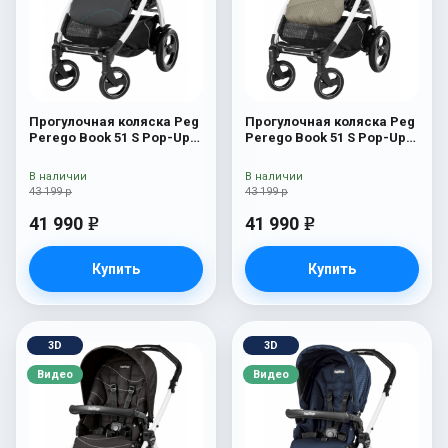
Прогулочная коляска Peg
Прогулочная коляска Peg
Perego Book 51 S Pop-Up
Perego Book 51 S Pop-Up
Sportivo (шасси
Sportivo (шасси
White/Black) Bloom Scuba
White/Black) Geo Beige
В наличии
В наличии
43 199 р
43 199 р
41 990
41 990
e
e
Купить
Купить
3D
3D
Видео
Видео