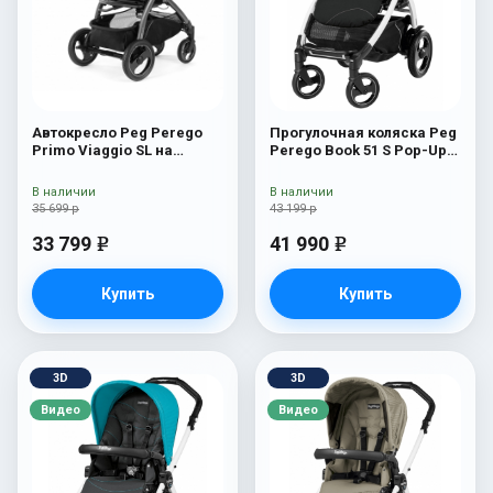
Автокресло Peg Perego
Прогулочная коляска Peg
Primo Viaggio SL на
Perego Book 51 S Pop-Up
шасси Book 51S (шасси
Sportivo (шасси
White/Black) Bloom Red
White/Black) Bloom Beige
В наличии
В наличии
35 699 р
43 199 р
33 799
41 990
e
e
Купить
Купить
3D
3D
Видео
Видео