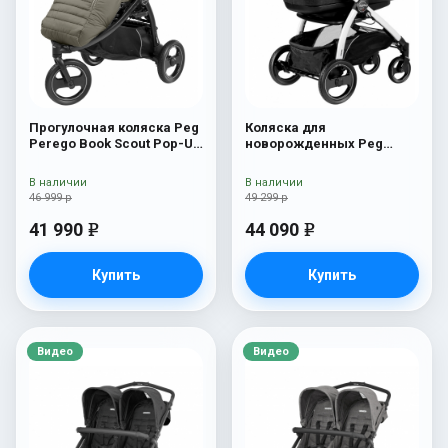
Прогулочная коляска Peg
Коляска для
Perego Book Scout Pop-Up
новорожденных Peg
Completo Breeze Kaki
Perego Book 51 S Pop-Up
(шасси White/Black) Fleur
В наличии
В наличии
46 999 р
49 299 р
41 990
44 090
e
e
Купить
Купить
Видео
Видео