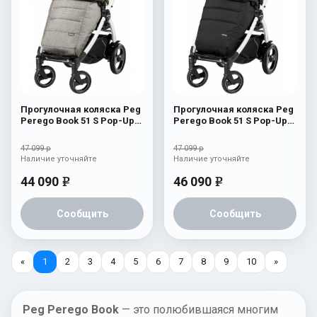
Прогулочная коляска Peg
Прогулочная коляска Peg
Perego Book 51 S Pop-Up
Perego Book 51 S Pop-Up
Completo (шасси
Completo (шасси
White/Black) Luxe Grey
White/Black) Manri
47 099 р
47 099 р
Наличие уточняйте
Наличие уточняйте
44 090
46 090
e
e
Сообщить
Сообщить
«
1
2
3
4
5
6
7
8
9
10
»
Peg Perego Book
— это полюбившаяся многим