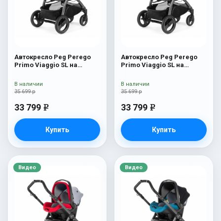
Автокресло Peg Perego
Автокресло Peg Perego
Primo Viaggio SL на
Primo Viaggio SL на
шасси Book 51S (шасси
шасси Book 51S (шасси
White/Black) Luxe Beige
White/Black) Riviera
В наличии
В наличии
35 699 р
35 699 р
33 799
33 799
e
e
Купить
Купить
Видео
Видео