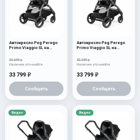
Автокресло Peg Perego
Автокресло Peg Perego
Primo Viaggio SL на
Primo Viaggio SL на
шасси Book 51S (шасси
шасси Book 51S (шасси
White/Black) Luxe Grey
White/Black) Luxe Opal
35 699 р
35 699 р
Наличие уточняйте
Наличие уточняйте
33 799
33 799
e
e
Сообщить
Сообщить
Видео
Видео