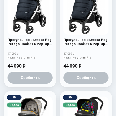
Прогулочная коляска Peg
Прогулочная коляска Peg
Perego Book 51 S Pop-Up
Perego Book 51 S Pop-Up
Completo (шасси
Completo (шасси
White/Black) Luxe Blue
White/Black) Luxe
47 099 р
47 099 р
Bluenight
Наличие уточняйте
Наличие уточняйте
44 090
44 090
e
e
Сообщить
Сообщить
3D
3D
Видео
Видео