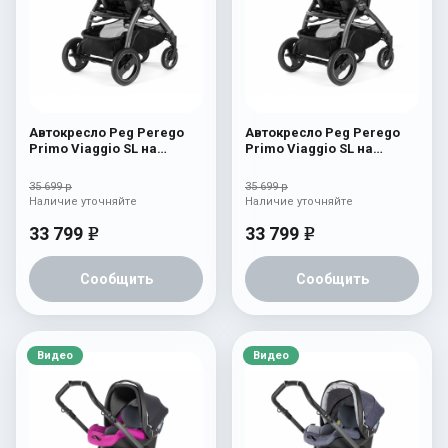
Автокресло Peg Perego
Автокресло Peg Perego
Primo Viaggio SL на
Primo Viaggio SL на
шасси Book 51S (шасси
шасси Book 51S (шасси
White/Black) Bloom Beige
White/Black) Bloom Navy
35 699 р
35 699 р
Наличие уточняйте
Наличие уточняйте
33 799
33 799
e
e
Сообщить
Сообщить
Видео
Видео