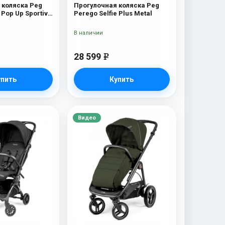
 коляска Peg
Прогулочная коляска Peg
Pop Up Sportivo
Perego Selfie Plus Metal
В наличии
28 599
e
упить
Купить
Видео