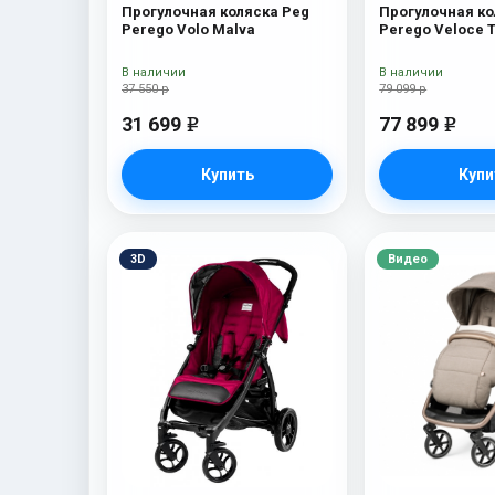
Прогулочная коляска Peg
Прогулочная ко
Perego Volo Malva
Perego Veloce 
Прогулочная ко
Perego Veloce 
В наличии
В наличии
New)
37 550 р
79 099 р
31 699
77 899
e
e
Купить
Купи
3D
Видео