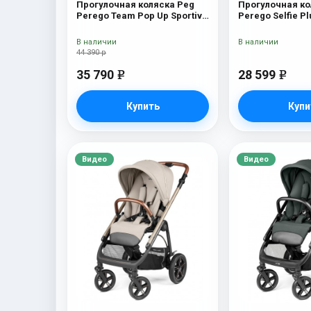
Прогулочная коляска Peg
Прогулочная ко
Perego Team Pop Up Sportivo
Perego Selfie Pl
Bloom Beige
В наличии
В наличии
44 390 р
35 790
28 599
e
e
Купить
Купи
Видео
Видео