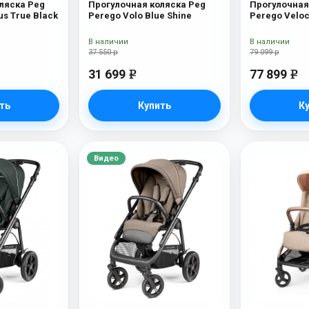
ляска Peg
Прогулочная коляска Peg
Прогулочная
us True Black
Perego Volo Blue Shine
Perego Veloc
New)
В наличии
В наличии
37 550 р
79 099 р
31 699
77 899
e
e
ть
Купить
К
Видео