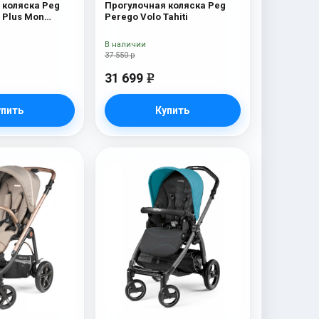
 коляска Peg
Прогулочная коляска Peg
e Plus Mon
Perego Volo Tahiti
В наличии
37 550 р
31 699
e
упить
Купить