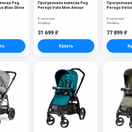
ляска Peg
Прогулочная коляска Peg
Прогулочная
us Blue Shine
Perego Volo Mon Amour
Perego Veloc
Прогулочная
Perego Veloc
В наличии
В наличии
Amour New)
37 550 р
79 099 р
31 699
77 899
e
e
ть
Купить
К