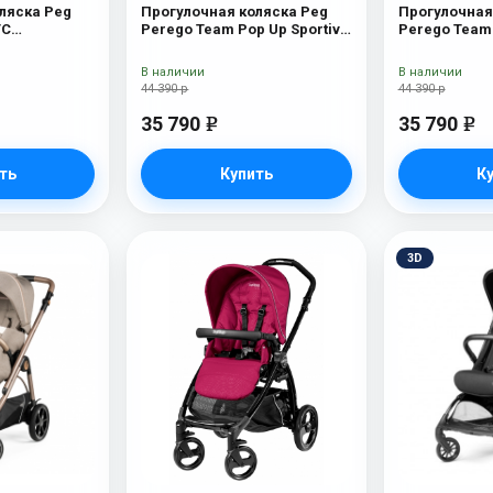
ляска Peg
Прогулочная коляска Peg
Прогулочная
TC
Perego Team Pop Up Sportivo
Perego Team 
ляска Peg
Oceano
Geo Beige
TC (Mercury
В наличии
В наличии
44 390 р
44 390 р
35 790
35 790
e
e
ть
Купить
К
3D