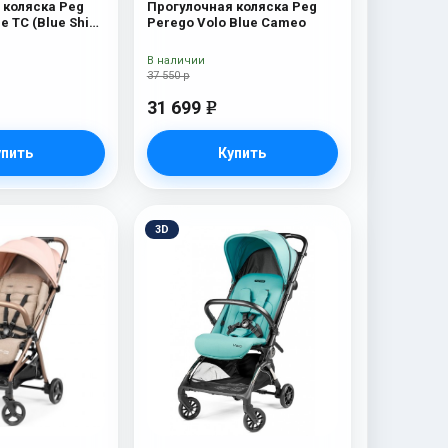
 коляска Peg
Прогулочная коляска Peg
e TC (Blue Shine
Perego Volo Blue Cameo
В наличии
37 550 р
31 699
e
упить
Купить
3D