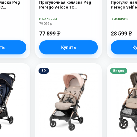
ляска Peg
Прогулочная коляска Peg
Прогулочная
TC
Perego Veloce TC
Perego Selfi
ляска Peg
Прогулочная коляска Peg
Amour
C (Metal
Perego Veloce TC (Pine Bark)
В наличии
В наличии
79 099 р
77 899
28 599
e
e
ть
Купить
К
3D
Видео