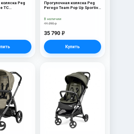
 коляска Peg
Прогулочная коляска Peg
e TC
Perego Team Pop Up Sportivo
 коляска Peg
Bloom Scuba
e TC (Mon
В наличии
44 390 р
35 790
e
упить
Купить