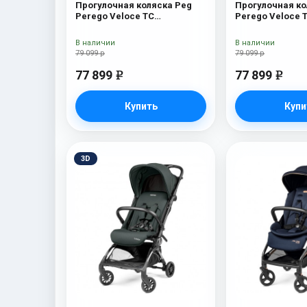
Прогулочная коляска Peg
Прогулочная ко
Perego Veloce TC
Perego Veloce 
Прогулочная коляска Peg
Прогулочная ко
Perego Veloce TC (Astral
Perego Veloce T
В наличии
В наличии
New)
New)
79 099 р
79 099 р
77 899
77 899
e
e
Купить
Купи
3D