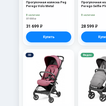
Прогулочная коляска Peg
Прогулочная ко
Perego Volo Metal
Perego Selfie Pl
В наличии
В наличии
37 550 р
31 699
28 599
e
e
Купить
Купи
3D
Видео