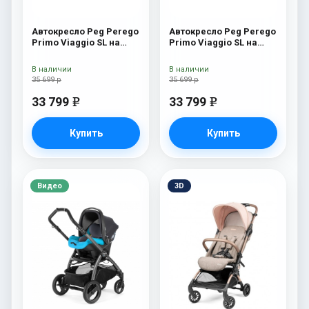
Автокресло Peg Perego
Автокресло Peg Perego
Primo Viaggio SL на
Primo Viaggio SL на
шасси Book 51S (шасси
шасси Book 51S (шасси
White/Black) Luxe Beige
White/Black) Blue Denim
В наличии
В наличии
35 699 р
35 699 р
33 799
33 799
e
e
Купить
Купить
Видео
3D