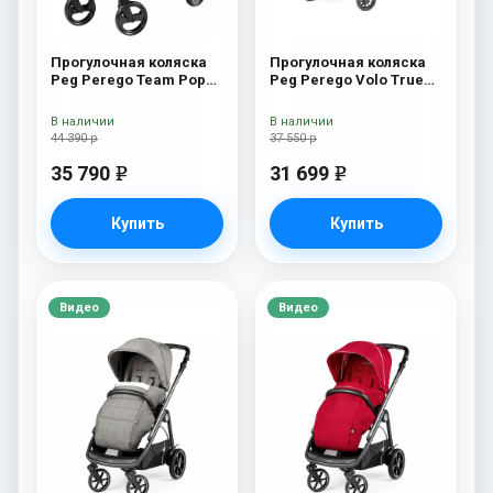
Прогулочная коляска
Прогулочная коляска
Peg Perego Team Pop
Peg Perego Volo True
Up Sportivo Agata
Black
В наличии
В наличии
44 390 р
37 550 р
35 790
31 699
e
e
Купить
Купить
Видео
Видео