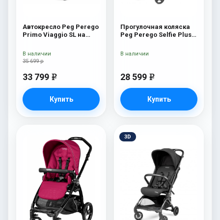
Автокресло Peg Perego
Прогулочная коляска
Primo Viaggio SL на
Peg Perego Selfie Plus
шасси Book 51S (шасси
Metal
White/Black) Ascot
В наличии
В наличии
35 699 р
33 799
28 599
e
e
Купить
Купить
3D