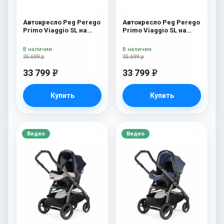
Автокресло Peg Perego
Автокресло Peg Perego
Primo Viaggio SL на
Primo Viaggio SL на
шасси Book 51S (шасси
шасси Book 51S (шасси
White/Black) Tulip
White/Black) Riviera
В наличии
В наличии
35 699 р
35 699 р
33 799
33 799
e
e
Купить
Купить
Видео
Видео