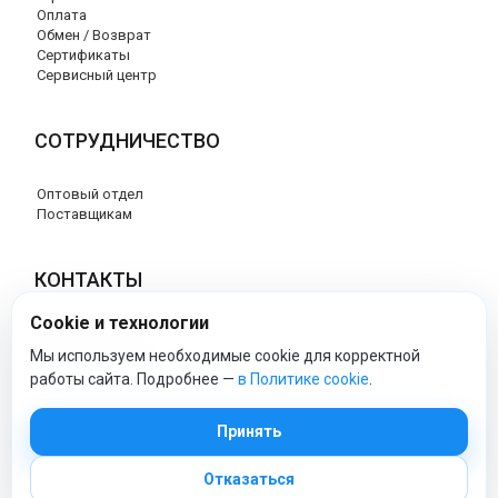
Оплата
Обмен / Возврат
Сертификаты
Сервисный центр
СОТРУДНИЧЕСТВО
Оптовый отдел
Поставщикам
КОНТАКТЫ
Cookie и технологии
8 (800) 707-17-56
info@peg-perego-market.ru
Мы используем необходимые cookie для корректной
работы сайта. Подробнее —
в Политике cookie
.
peg-perego-market - Официальный сайт
Принять
Отказаться
© 2026 Официальный сайт Peg Perego