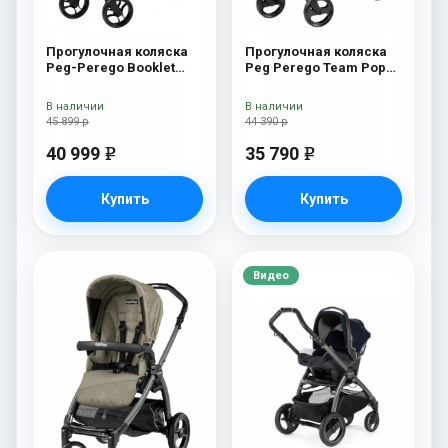
Прогулочная коляска
Прогулочная коляска
Peg-Perego Booklet
Peg Perego Team Pop
Fleur
Up Sportivo Oceano
В наличии
В наличии
45 899 р
44 390 р
40 999
35 790
e
e
Купить
Купить
Видео