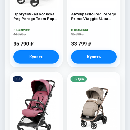
Прогулочная коляска
Автокресло Peg Perego
Peg Perego Team Pop
Primo Viaggio SL на
Up Sportivo Bloom
шасси Book 51S (шасси
Scuba
White/Black) Oceano
В наличии
В наличии
44 390 р
35 699 р
35 790
33 799
e
e
Купить
Купить
3D
Видео