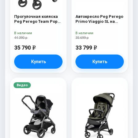
Прогулочная коляска
Автокресло Peg Perego
Peg Perego Team Pop
Primo Viaggio SL на
Up Sportivo Geo Beige
шасси Book 51S (шасси
White/Black) Luna
В наличии
В наличии
44 390 р
35 699 р
35 790
33 799
e
e
Купить
Купить
Видео