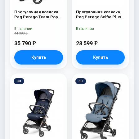
Прогулочная коляска
Прогулочная коляска
Peg Perego Team Pop
Peg Perego Selfie Plus
Up Sportivo Bloom Beige
True Black
В наличии
В наличии
44 390 р
35 790
28 599
e
e
Купить
Купить
3D
3D