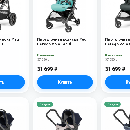
ляска Peg
Прогулочная коляска Peg
Прогулочная
TC
Perego Volo Tahiti
Perego Volo 
ляска Peg
C (Pine Bark)
В наличии
В наличии
37 550 р
37 550 р
31 699
31 699
e
e
ть
Купить
К
Видео
Видео