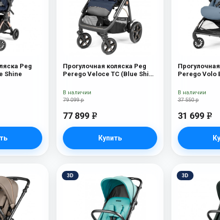
ляска Peg
Прогулочная коляска Peg
Прогулочная
e Shine
Perego Veloce TC (Blue Shine
Perego Volo
New)
В наличии
В наличии
79 099 р
37 550 р
77 899
31 699
e
e
ть
Купить
К
3D
3D