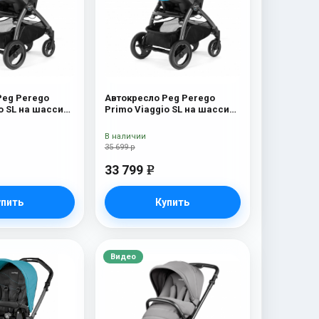
Peg Perego
Автокресло Peg Perego
o SL на шасси
Primo Viaggio SL на шасси
асси
Book 51S (шасси
 Blue Denim
White/Black) Bloom Scuba
В наличии
35 699 р
33 799
e
упить
Купить
Видео