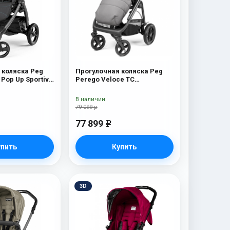
 коляска Peg
Прогулочная коляска Peg
Pop Up Sportivo
Perego Veloce TC
Прогулочная коляска Peg
Perego Veloce TC (Mercury
В наличии
New)
79 099 р
77 899
e
упить
Купить
3D