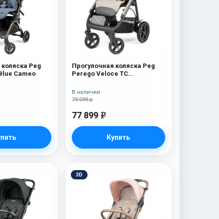
 коляска Peg
Прогулочная коляска Peg
 Blue Cameo
Perego Veloce TC
Прогулочная коляска Peg
Perego Veloce TC (Astral
В наличии
New)
79 099 р
77 899
e
упить
Купить
3D