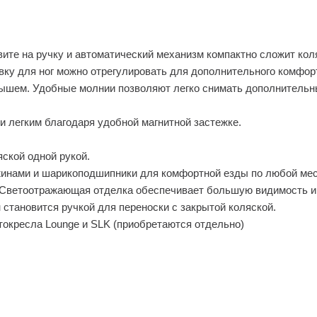
авите на ручку и автоматический механизм компактно сложит кол
авку для ног можно отрегулировать для дополнительного комфор
ышем. Удобные молнии позволяют легко снимать дополнительны
 легким благодаря удобной магнитной застежке.
яской одной рукой.
ружинами и шарикоподшипники для комфортной езды по любой ме
. Светоотражающая отделка обеспечивает большую видимость и
 становится ручкой для переноски с закрытой коляской.
токресла Lounge и SLK (приобретаются отдельно)