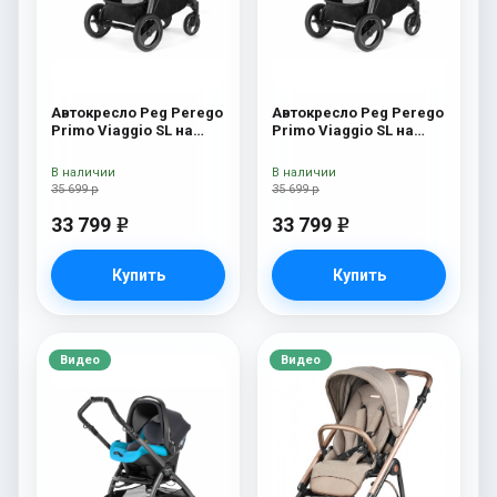
Автокресло Peg Perego
Автокресло Peg Perego
Primo Viaggio SL на
Primo Viaggio SL на
шасси Book 51S (шасси
шасси Book 51S (шасси
White/Black) Luxe Beige
White/Black) Blue Denim
В наличии
В наличии
35 699 р
35 699 р
33 799
33 799
e
e
Купить
Купить
Видео
Видео