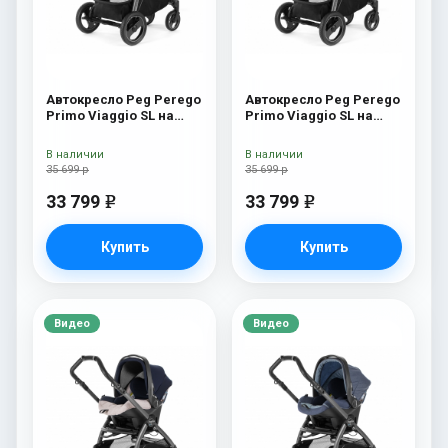
Автокресло Peg Perego
Автокресло Peg Perego
Primo Viaggio SL на
Primo Viaggio SL на
шасси Book 51S (шасси
шасси Book 51S (шасси
White/Black) Tulip
White/Black) Riviera
В наличии
В наличии
35 699 р
35 699 р
33 799
33 799
e
e
Купить
Купить
Видео
Видео