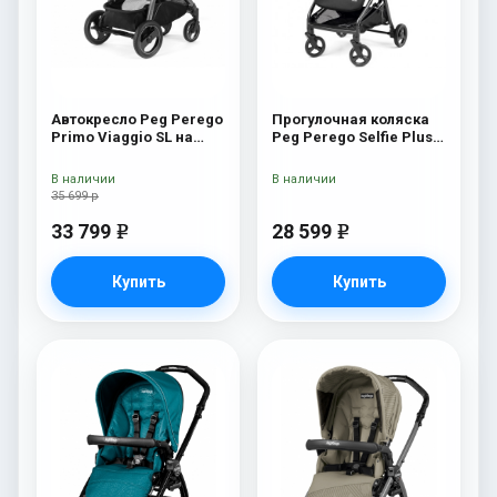
Автокресло Peg Perego
Прогулочная коляска
Primo Viaggio SL на
Peg Perego Selfie Plus
шасси Book 51S (шасси
Metal
White/Black) Ascot
В наличии
В наличии
35 699 р
33 799
28 599
e
e
Купить
Купить