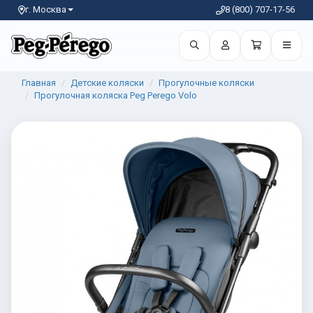
г. Москва
8 (800) 707-17-56
Главная
Детские коляски
Прогулочные коляски
Прогулочная коляска Peg Perego Volo