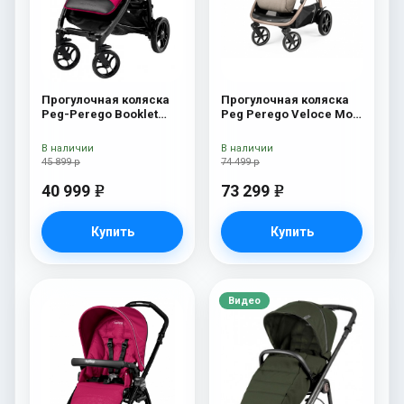
Прогулочная коляска
Прогулочная коляска
Peg-Perego Booklet
Peg Perego Veloce Mon
Fleur
Amour
В наличии
В наличии
45 899 р
74 499 р
40 999
73 299
e
e
Купить
Купить
Видео