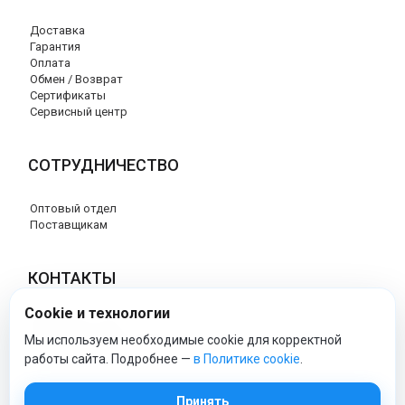
Доставка
Гарантия
Оплата
Обмен / Возврат
Сертификаты
Сервисный центр
СОТРУДНИЧЕСТВО
Оптовый отдел
Поставщикам
КОНТАКТЫ
Cookie и технологии
8 (800) 707-17-56
info@peg-perego-market.ru
Мы используем необходимые cookie для корректной
работы сайта. Подробнее —
в Политике cookie
.
peg-perego-market - Официальный сайт
Принять