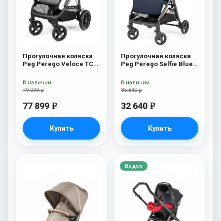
Прогулочная коляска
Прогулочная коляска
Peg Perego Veloce TC
Peg Perego Selfie Blue
True Black
Shine
В наличии
В наличии
79 099 р
35 840 р
77 899
32 640
e
e
Купить
Купить
Видео