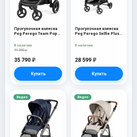
Прогулочная коляска
Прогулочная коляска
Peg Perego Team Pop
Peg Perego Selfie Plus
Up Sportivo Bloom Beige
True Black
В наличии
В наличии
44 390 р
35 790
28 599
e
e
Купить
Купить
Видео
Видео