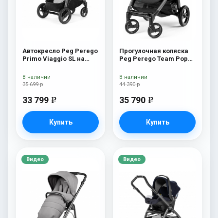
Автокресло Peg Perego
Прогулочная коляска
Primo Viaggio SL на
Peg Perego Team Pop
шасси Book 51S (шасси
Up Sportivo Bloom
White/Black) Oceano
Scuba
В наличии
В наличии
35 699 р
44 390 р
33 799
35 790
e
e
Купить
Купить
Видео
Видео