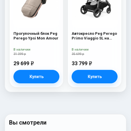
Прогулочный блок Peg
Автокресло Peg Perego
Perego Ypsi Mon Amour
Primo Viaggio SL на
шасси Book 51S (шасси
White/Black) Bloom Red
В наличии
В наличии
31 099 р
35 699 р
29 699
33 799
e
e
Купить
Купить
Вы смотрели