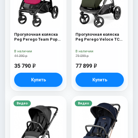
Прогулочная коляска
Прогулочная коляска
Peg Perego Team Pop
Peg Perego Veloce TC
Up Sportivo Agata
Прогулочная коляска
Peg Perego Veloce TC
В наличии
В наличии
(Green)
44 390 р
79 099 р
35 790
77 899
e
e
Купить
Купить
Видео
Видео