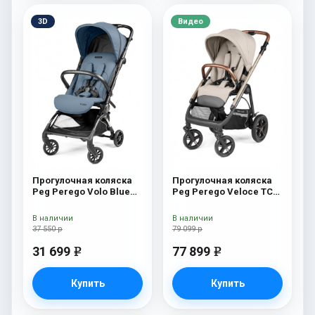
3D
Видео
Прогулочная коляска
Прогулочная коляска
Peg Perego Volo Blue
Peg Perego Veloce TC
Cameo
Прогулочная коляска
Peg Perego Veloce TC
В наличии
В наличии
(Astral New)
37 550 р
79 099 р
31 699
77 899
e
e
Купить
Купить