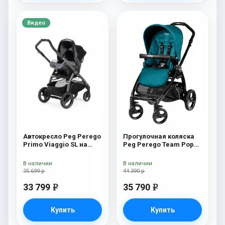
Видео
Автокресло Peg Perego
Прогулочная коляска
Primo Viaggio SL на
Peg Perego Team Pop
шасси Book 51S (шасси
Up Sportivo Oceano
White/Black) Ascot
В наличии
В наличии
35 699 р
44 390 р
33 799
35 790
e
e
Купить
Купить