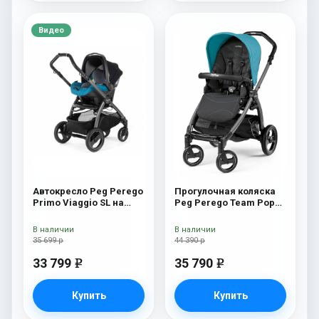
Видео
Автокресло Peg Perego
Прогулочная коляска
Primo Viaggio SL на
Peg Perego Team Pop
шасси Book 51S (шасси
Up Sportivo Bloom
White/Black) Oceano
Scuba
В наличии
В наличии
35 699 р
44 390 р
33 799
35 790
e
e
Купить
Купить