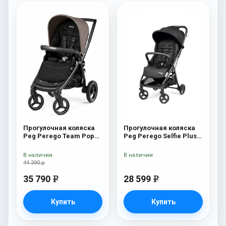
Прогулочная коляска
Прогулочная коляска
Peg Perego Team Pop
Peg Perego Selfie Plus
Up Sportivo Bloom Beige
True Black
В наличии
В наличии
44 390 р
35 790
28 599
e
e
Купить
Купить