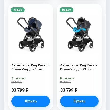
Видео
Видео
Автокресло Peg Perego
Автокресло Peg Perego
Primo Viaggio SL на
Primo Viaggio SL на
шасси Book 51S (шасси
шасси Book 51S (шасси
White/Black) Blue Denim
White/Black) Bloom
В наличии
В наличии
Scuba
35 699 р
35 699 р
33 799
33 799
e
e
Купить
Купить