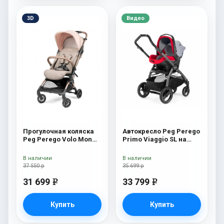
3D
Видео
Прогулочная коляска
Автокресло Peg Perego
Peg Perego Volo Mon
Primo Viaggio SL на
Amour
шасси Book 51S (шасси
White/Black) Tulip
В наличии
В наличии
37 550 р
35 699 р
31 699
33 799
e
e
Купить
Купить