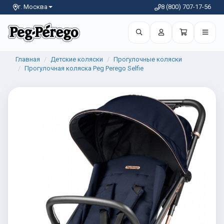
г. Москва
8 (800) 707-17-56
Главная
Детские коляски
Прогулочные коляски
Прогулочная коляска Peg Perego Selfie