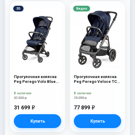
3D
Видео
Прогулочная коляска
Прогулочная коляска
Peg Perego Volo Blue
Peg Perego Veloce TC
Shine
(Blue Shine New)
В наличии
В наличии
37 550 р
79 099 р
31 699
77 899
e
e
Купить
Купить