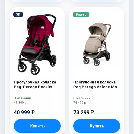
3D
Видео
Прогулочная коляска
Прогулочная коляска
Peg-Perego Booklet
Peg Perego Veloce Mon
Fleur
Amour
В наличии
В наличии
45 899 р
74 499 р
40 999
73 299
e
e
Купить
Купить