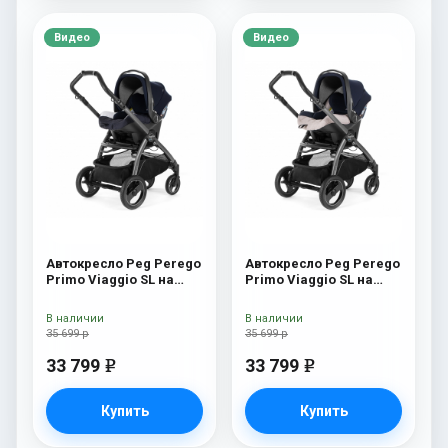
Видео
Видео
Автокресло Peg Perego
Автокресло Peg Perego
Primo Viaggio SL на
Primo Viaggio SL на
шасси Book 51S (шасси
шасси Book 51S (шасси
White/Black) Riviera
White/Black) Luxe Beige
В наличии
В наличии
35 699 р
35 699 р
33 799
33 799
e
e
Купить
Купить