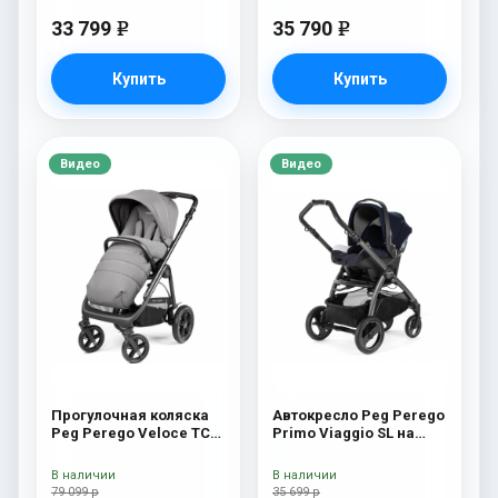
33 799
35 790
e
e
Купить
Купить
Видео
Видео
Прогулочная коляска
Автокресло Peg Perego
Peg Perego Veloce TC
Primo Viaggio SL на
Прогулочная коляска
шасси Book 51S (шасси
Peg Perego Veloce TC
White/Black) Luna
В наличии
В наличии
(Mercury New)
79 099 р
35 699 р