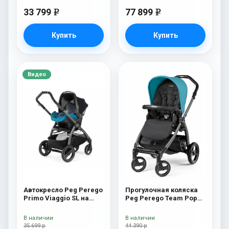
33 799
77 899
e
e
Купить
Купить
Видео
Автокресло Peg Perego
Прогулочная коляска
Primo Viaggio SL на
Peg Perego Team Pop
шасси Book 51S (шасси
Up Sportivo Bloom
White/Black) Oceano
Scuba
В наличии
В наличии
35 699 р
44 390 р