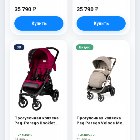
35 790
35 790
e
e
Купить
Купить
3D
Видео
Прогулочная коляска
Прогулочная коляска
Peg-Perego Booklet
Peg Perego Veloce Mon
Fleur
Amour
В наличии
В наличии
45 899 р
74 499 р