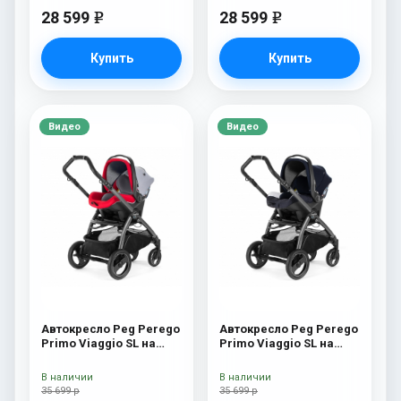
28 599
28 599
e
e
Купить
Купить
Видео
Видео
Автокресло Peg Perego
Автокресло Peg Perego
Primo Viaggio SL на
Primo Viaggio SL на
шасси Book 51S (шасси
шасси Book 51S (шасси
White/Black) Tulip
White/Black) Riviera
В наличии
В наличии
35 699 р
35 699 р