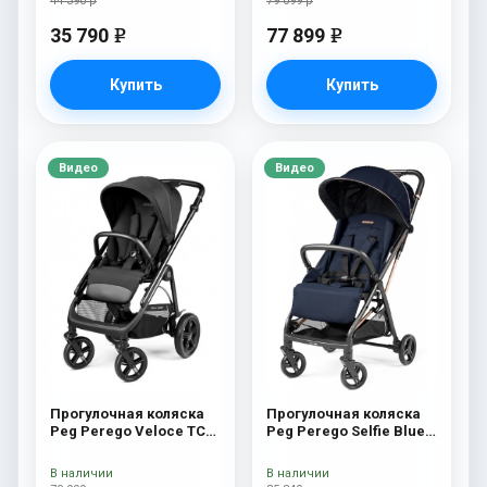
44 390 р
79 099 р
35 790
77 899
e
e
Купить
Купить
Видео
Видео
Прогулочная коляска
Прогулочная коляска
Peg Perego Veloce TC
Peg Perego Selfie Blue
True Black
Shine
В наличии
В наличии