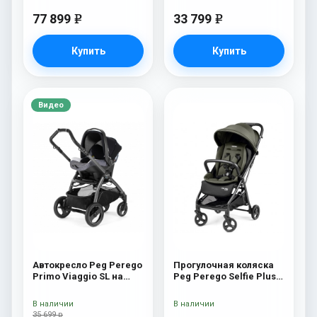
77 899
33 799
e
e
Купить
Купить
Видео
Автокресло Peg Perego
Прогулочная коляска
Primo Viaggio SL на
Peg Perego Selfie Plus
шасси Book 51S (шасси
Metal
White/Black) Ascot
В наличии
В наличии
35 699 р