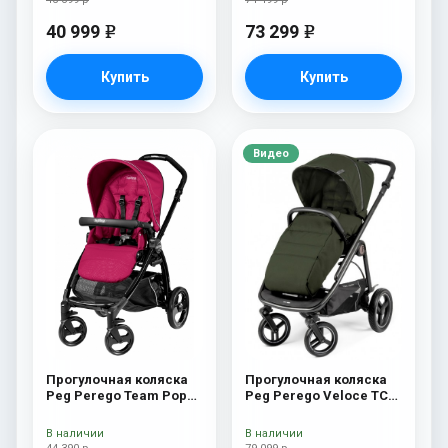
40 999
73 299
e
e
Купить
Купить
Видео
Прогулочная коляска
Прогулочная коляска
Peg Perego Team Pop
Peg Perego Veloce TC
Up Sportivo Agata
Прогулочная коляска
Peg Perego Veloce TC
В наличии
В наличии
(Green)