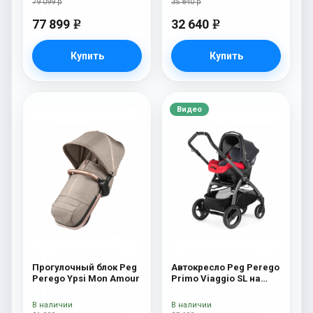
79 099 р
35 840 р
77 899
32 640
e
e
Купить
Купить
Видео
Прогулочный блок Peg
Автокресло Peg Perego
Perego Ypsi Mon Amour
Primo Viaggio SL на
шасси Book 51S (шасси
White/Black) Bloom Red
В наличии
В наличии