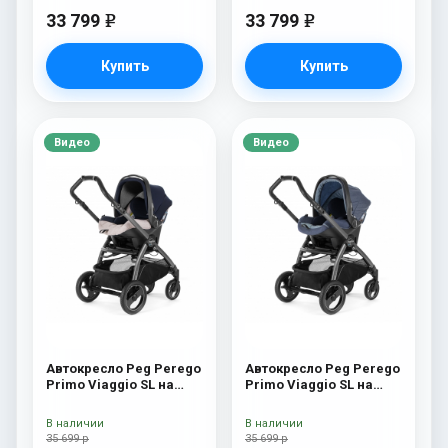
33 799
33 799
e
e
Купить
Купить
Видео
Видео
Автокресло Peg Perego
Автокресло Peg Perego
Primo Viaggio SL на
Primo Viaggio SL на
шасси Book 51S (шасси
шасси Book 51S (шасси
White/Black) Luxe Beige
White/Black) Blue Denim
В наличии
В наличии
35 699 р
35 699 р