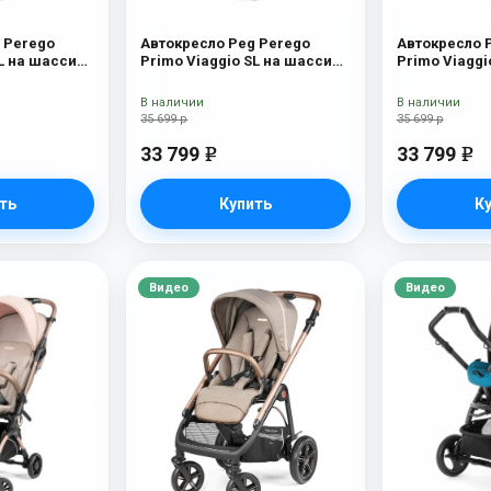
 Perego
Автокресло Peg Perego
Автокресло 
SL на шасси
Primo Viaggio SL на шасси
Primo Viaggi
и
Book 51S (шасси
Book 51S (ш
ip
White/Black) Riviera
White/Black)
В наличии
В наличии
35 699 р
35 699 р
33 799
33 799
e
e
ть
Купить
К
Видео
Видео