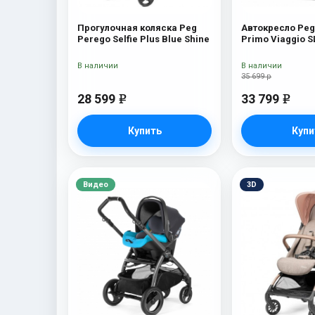
Прогулочная коляска Peg
Автокресло Peg
Perego Selfie Plus Blue Shine
Primo Viaggio 
Book 51S (шасс
White/Black) Tul
В наличии
В наличии
35 699 р
28 599
33 799
e
e
Купить
Купи
Видео
3D