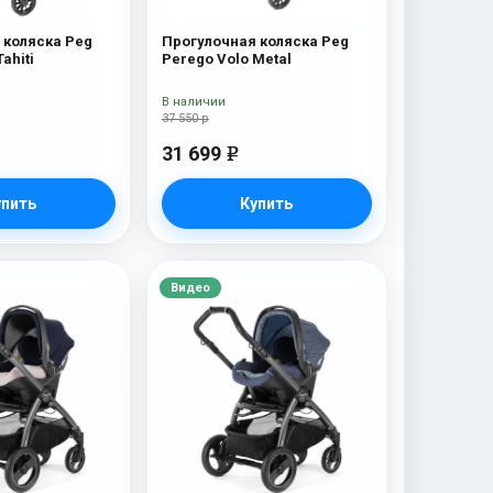
 коляска Peg
Прогулочная коляска Peg
ahiti
Perego Volo Metal
В наличии
37 550 р
31 699
e
упить
Купить
Видео