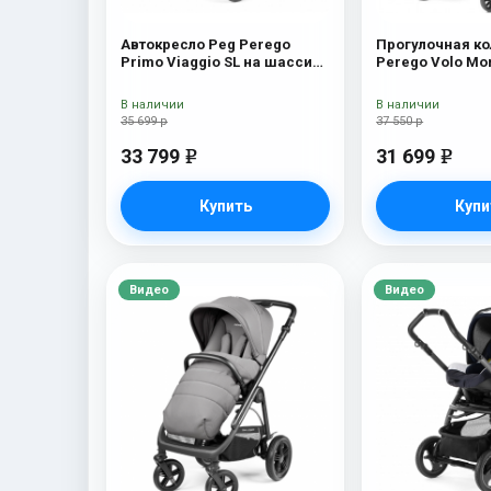
Автокресло Peg Perego
Прогулочная ко
Primo Viaggio SL на шасси
Perego Volo Mo
Book 51S (шасси
White/Black) Bloom Scuba
В наличии
В наличии
35 699 р
37 550 р
33 799
31 699
e
e
Купить
Купи
Видео
Видео