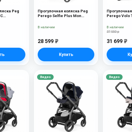
ляска Peg
Прогулочная коляска Peg
Прогулочная
TC
Perego Selfie Plus Mon
Perego Volo T
ляска Peg
Amour
C (Pine Bark)
В наличии
В наличии
37 550 р
28 599
31 699
e
e
ть
Купить
К
Видео
Видео