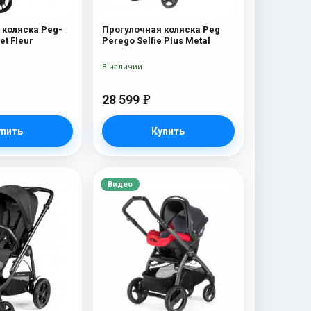
 коляска Peg-
Прогулочная коляска Peg
et Fleur
Perego Selfie Plus Metal
В наличии
28 599
e
упить
Купить
Видео