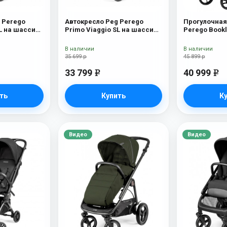
 Perego
Автокресло Peg Perego
Прогулочная
SL на шасси
Primo Viaggio SL на шасси
Perego Bookl
и
Book 51S (шасси
na
White/Black) Ascot
В наличии
В наличии
35 699 р
45 899 р
33 799
40 999
e
e
ть
Купить
К
Видео
Видео