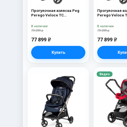
Прогулочная коляска Peg
Прогулочная ко
Perego Veloce TC
Perego Veloce 
Прогулочная коляска Peg
Прогулочная ко
Perego Veloce TC (Metal
Perego Veloce T
В наличии
В наличии
New)
79 099 р
79 099 р
77 899
77 899
e
e
Купить
Купи
Видео