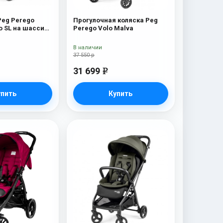
Peg Perego
Прогулочная коляска Peg
o SL на шасси
Perego Volo Malva
асси
 Oceano
В наличии
37 550 р
31 699
e
упить
Купить