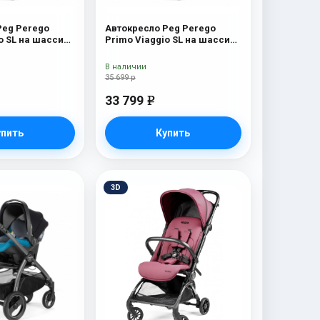
Peg Perego
Автокресло Peg Perego
o SL на шасси
Primo Viaggio SL на шасси
асси
Book 51S (шасси
 Luxe Beige
White/Black) Blue Denim
В наличии
35 699 р
33 799
e
упить
Купить
3D