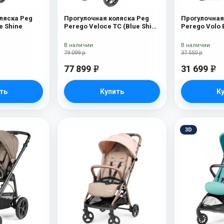
ляска Peg
Прогулочная коляска Peg
Прогулочная
e Shine
Perego Veloce TC (Blue Shine
Perego Volo
New)
В наличии
В наличии
79 099 р
37 550 р
77 899
31 699
e
e
ть
Купить
К
3D