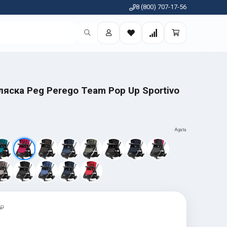
8 (800) 707-17-56
яска Peg Perego Team Pop Up Sportivo
Agata
 ₽