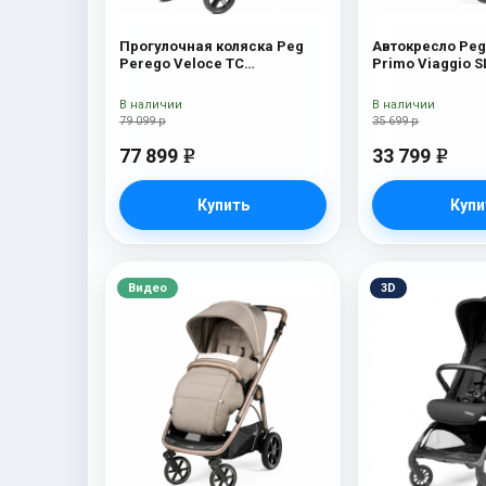
Прогулочная коляска Peg
Автокресло Peg
Perego Veloce TC
Primo Viaggio 
Прогулочная коляска Peg
Book 51S (шасс
Perego Veloce TC (Mercury
White/Black) Lu
В наличии
В наличии
New)
79 099 р
35 699 р
77 899
33 799
e
e
Купить
Купи
Видео
3D