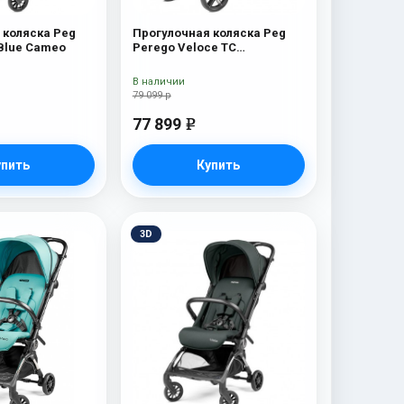
 коляска Peg
Прогулочная коляска Peg
 Blue Cameo
Perego Veloce TC
Прогулочная коляска Peg
Perego Veloce TC (Astral
В наличии
New)
79 099 р
77 899
e
упить
Купить
3D