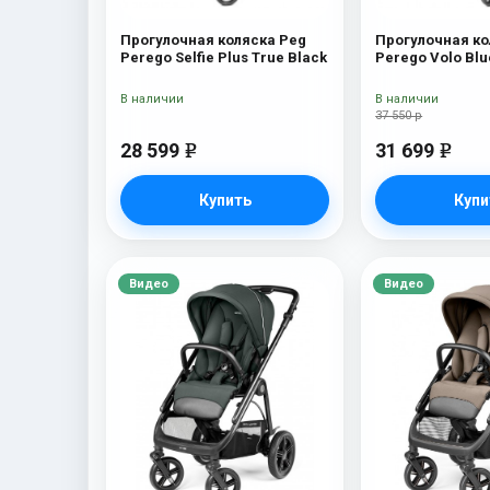
Прогулочная коляска Peg
Прогулочная ко
Perego Selfie Plus True Black
Perego Volo Blu
В наличии
В наличии
37 550 р
28 599
31 699
e
e
Купить
Купи
Видео
Видео