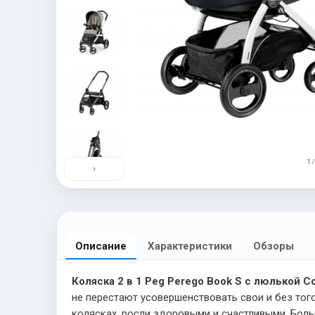
1 /
›
Описание
Характеристики
Обзоры
Коляска 2 в 1 Peg Perego Book S с люлькой C
не перестают усовершенствовать свои и без тог
колясках, росли здоровыми и счастливыми. Боль