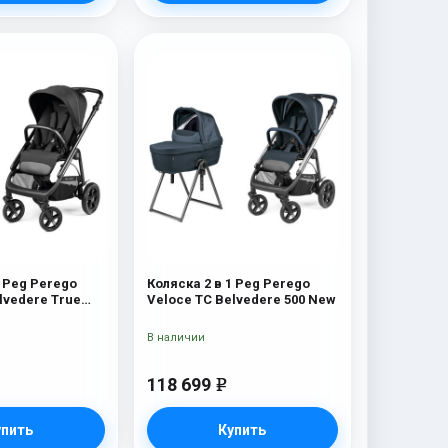
1 Peg Perego
Коляска 2 в 1 Peg Perego
lvedere True
Veloce TC Belvedere 500 New
В наличии
118 699
e
упить
Купить