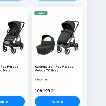
Видео
1 Peg Perego
Коляска 2 в 1 Peg Perego
io Metal
Veloce TC Green
В наличии
106 199
e
упить
Купить