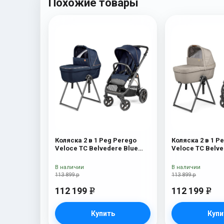
Похожие товары
Коляска 2 в 1 Peg Perego
Коляска 2 в 1 P
Veloce TC Belvedere Blue
Veloce TC Belve
Shine New
New
В наличии
В наличии
113 899 р
113 899 р
112 199
112 199
e
e
Купить
Купи