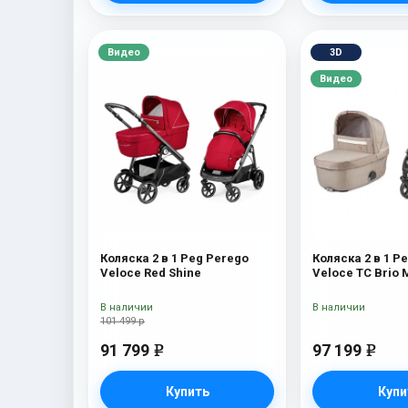
Видео
3D
Видео
Коляска 2 в 1 Peg Perego
Коляска 2 в 1 P
Veloce Red Shine
Veloce TC Brio
В наличии
В наличии
101 499 р
91 799
97 199
e
e
Купить
Купи