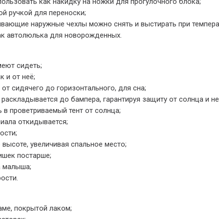
ользовать как накидку на ножки для прогулочного блока;
й ручкой для переноски;
ивающие наружные чехлы можно снять и выстирать при темпера
ак автолюлька для новорожденных.
меют сидеть;
 и от неё;
 от сидячего до горизонтального, для сна;
аскладывается до бампера, гарантируя защиту от солнца и н
 в проветриваемый тент от солнца;
риала откидывается;
ости;
 высоте, увеличивая спальное место;
ишек постарше;
 малыша;
ости.
аме, покрытой лаком;