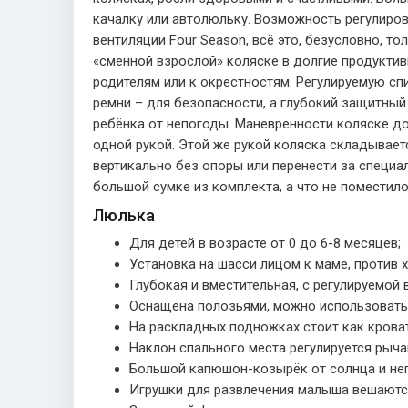
качалку или автолюльку. Возможность регулиро
вентиляции Four Season, всё это, безусловно, т
«сменной взрослой» коляске в долгие продуктивн
родителям или к окрестностям. Регулируемую сп
ремни – для безопасности, а глубокий защитны
ребёнка от непогоды. Маневренности коляске д
одной рукой. Этой же рукой коляска складывает
вертикально без опоры или перенести за специа
большой сумке из комплекта, а что не поместило
Люлька
Для детей в возрасте от 0 до 6-8 месяцев;
Установка на шасси лицом к маме, против 
Глубокая и вместительная, с регулируемой
Оснащена полозьями, можно использовать 
На раскладных подножках стоит как крова
Наклон спального места регулируется рыча
Большой капюшон-козырёк от солнца и неп
Игрушки для развлечения малыша вешаютс