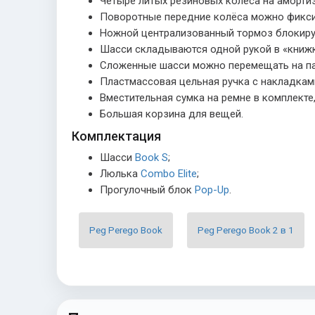
Четыре литых резиновых колеса на амортиз
Поворотные передние колёса можно фикси
Ножной централизованный тормоз блокируе
Шасси складываются одной рукой в «книжк
Сложенные шасси можно перемещать на пар
Пластмассовая цельная ручка с накладками
Вместительная сумка на ремне в комплекте,
Большая корзина для вещей.
Комплектация
Шасси
Book S
;
Люлька
Combo Elite
;
Прогулочный блок
Pop-Up
.
Peg Perego Book
Peg Perego Book 2 в 1