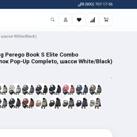
8 (800) 707-17-56
 шасси White/Black)
eg Perego Book S Elite Combo
ок Pop-Up Completo, шасси White/Black)
—