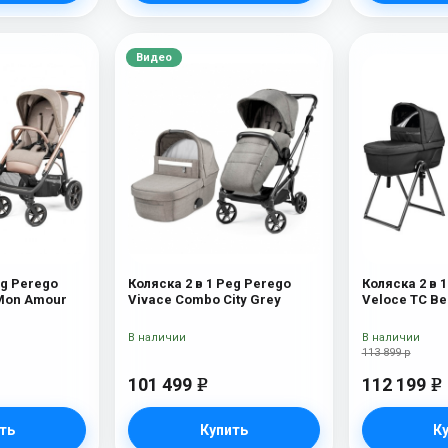
Видео
eg Perego
Коляска 2 в 1 Peg Perego
Коляска 2 в 
 Mon Amour
Vivace Combo City Grey
Veloce TC Be
Black New
В наличии
В наличии
113 899 р
101 499
112 199
e
e
ть
Купить
К