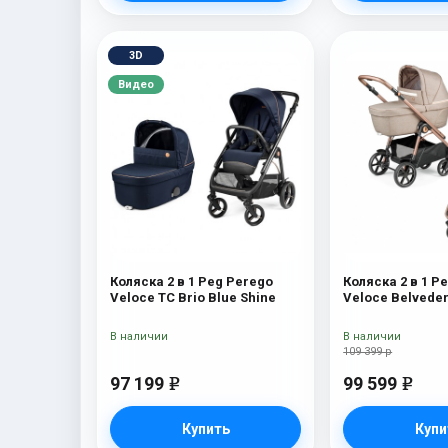
3D
Видео
Коляска 2 в 1 Peg Perego
Коляска 2 в 1 P
Veloce TC Brio Blue Shine
В наличии
В наличии
109 399 р
97 199
99 599
e
e
Купить
Купи