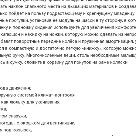
вать наклон спального места из дышащих материалов и созда
олько пойдёт на пользу подрастающему и крепнущему младенцу. 
ые прогулки, установив её модуль на шасси в ту сторону, в к
инку и подножку сидения используйте для увеличения комфортн
й капюшон и накидку на ножки, которую можно сделать из неп
обавят поворотные передние колёса и пружинная амортизация,
ся в компактную и достаточно лёгкую «книжку», которую можно
льную ручку. Многочисленные вещи, столь необходимые малышу 
сь в сумку, сложите в корзину для покупок на раме коляски.
хода движения;
 вручную системой климат-контроля;
как люльку для укачивания;
тка;
гом снаружи;
огоды, с окошком для вентиляции;
я под козырёк;