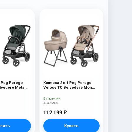
1 Peg Perego
Коляска 2 в 1 Peg Perego
lvedere Metal
Veloce TC Belvedere Mon
Amour New
В наличии
113 899 р
112 199
e
упить
Купить