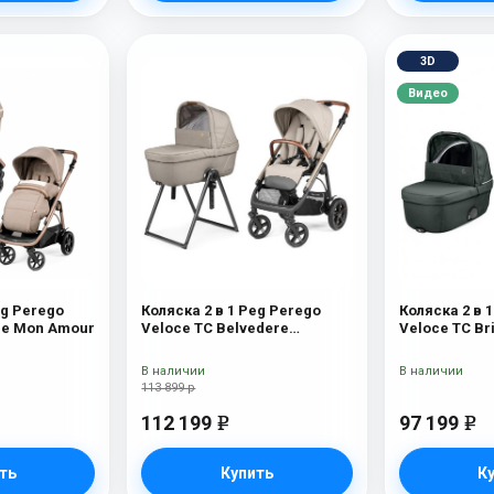
3D
Видео
eg Perego
Коляска 2 в 1 Peg Perego
Коляска 2 в 
Veloce Belvedere Mon Amour
Veloce TC Belvedere
Veloce TC Br
Mercury New
В наличии
В наличии
113 899 р
112 199
97 199
e
e
ть
Купить
К