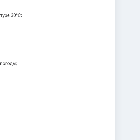
туре 30°С;
епогоды;