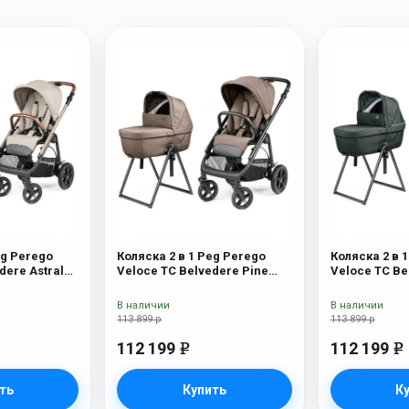
eg Perego
Коляска 2 в 1 Peg Perego
Коляска 2 в 
dere Astral
Veloce TC Belvedere Pine
Veloce TC Be
Bark New
New
В наличии
В наличии
113 899 р
113 899 р
112 199
112 199
e
e
ть
Купить
К