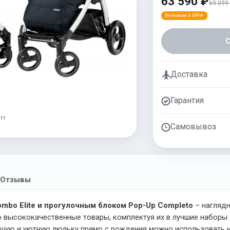
63 590 ₽
69 099
Экономия 5 509 ₽
Доставка
Гарантия
 11
Самовывоз
Отзывы
ombo Elite и прогулочным блоком Pop-Up Completo
– наглядн
о высококачественные товары, комплектуя их в лучшие наборы 
шую и уютную люльку прямо с рождения можно использовать не 