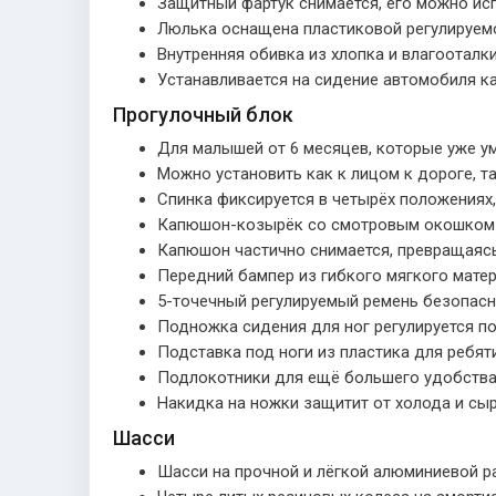
Защитный фартук снимается, его можно исп
Люлька оснащена пластиковой регулируемо
Внутренняя обивка из хлопка и влагооталк
Устанавливается на сидение автомобиля к
Прогулочный блок
Для малышей от 6 месяцев, которые уже у
Можно установить как к лицом к дороге, так
Спинка фиксируется в четырёх положениях,
Капюшон-козырёк со смотровым окошком р
Капюшон частично снимается, превращаясь
Передний бампер из гибкого мягкого мате
5-точечный регулируемый ремень безопасн
Подножка сидения для ног регулируется по
Подставка под ноги из пластика для ребят
Подлокотники для ещё большего удобства
Накидка на ножки защитит от холода и сыр
Шасси
Шасси на прочной и лёгкой алюминиевой р