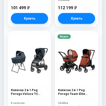
113 899 р
101 499
112 199
e
e
Купить
Купить
Видео
Коляска 2 в 1 Peg
Коляска 2 в 1 Peg
Perego Veloce TC
Perego Team Elite
Belvedere 500 New
Combo Terracotta
В наличии
73 599 р