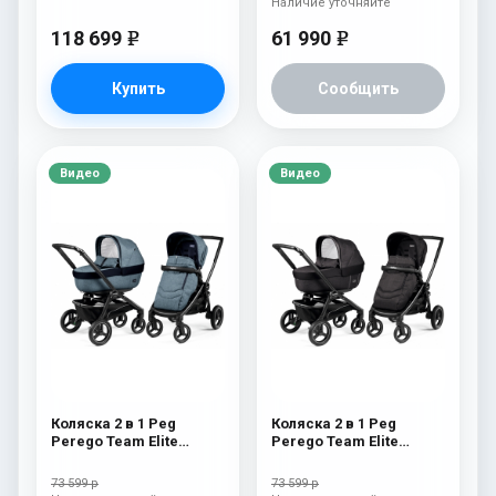
Наличие уточняйте
118 699
61 990
e
e
Купить
Сообщить
Видео
Видео
Коляска 2 в 1 Peg
Коляска 2 в 1 Peg
Perego Team Elite
Perego Team Elite
Combo Horizon
Combo Onyx
73 599 р
73 599 р