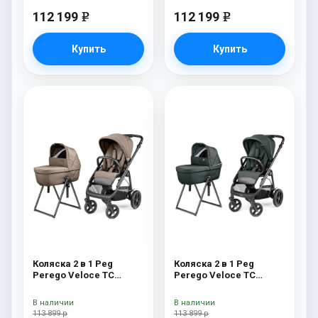
112 199
112 199
e
e
Купить
Купить
Коляска 2 в 1 Peg
Коляска 2 в 1 Peg
Perego Veloce TC
Perego Veloce TC
Belvedere Pine Bark
Belvedere Metal New
New
В наличии
В наличии
113 899 р
113 899 р