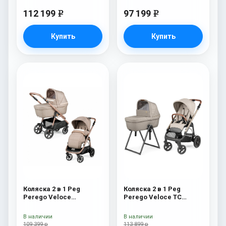
112 199
97 199
e
e
Купить
Купить
Коляска 2 в 1 Peg
Коляска 2 в 1 Peg
Perego Veloce
Perego Veloce TC
Belvedere Mon Amour
Belvedere Mercury New
В наличии
В наличии
109 399 р
113 899 р