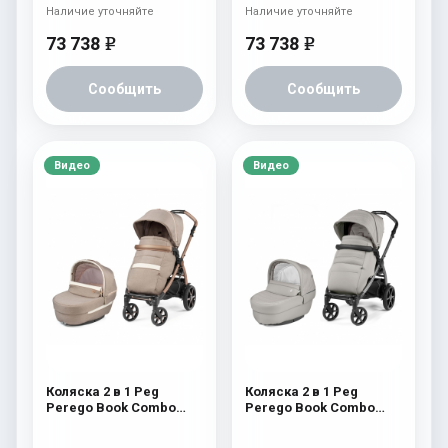
Pop-Up Completo)
Pop-Up Completo)
Наличие уточняйте
Наличие уточняйте
Aquamarine
Cream
73 738
73 738
e
e
Сообщить
Сообщить
Видео
Видео
Коляска 2 в 1 Peg
Коляска 2 в 1 Peg
Perego Book Combo
Perego Book Combo
Elite Mon Amour
Elite Moonstone