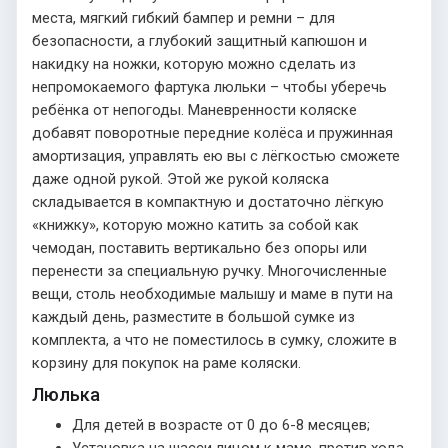
места, мягкий гибкий бампер и ремни – для
безопасности, а глубокий защитный капюшон и
накидку на ножки, которую можно сделать из
непромокаемого фартука люльки – чтобы уберечь
ребёнка от непогоды. Маневренности коляске
добавят поворотные передние колёса и пружинная
амортизация, управлять ею вы с лёгкостью сможете
даже одной рукой. Этой же рукой коляска
складывается в компактную и достаточно лёгкую
«книжку», которую можно катить за собой как
чемодан, поставить вертикально без опоры или
перенести за специальную ручку. Многочисленные
вещи, столь необходимые малышу и маме в пути на
каждый день, разместите в большой сумке из
комплекта, а что не поместилось в сумку, сложите в
корзину для покупок на раме коляски.
Люлька
Для детей в возрасте от 0 до 6-8 месяцев;
Установка на шасси лицом к маме, против хода