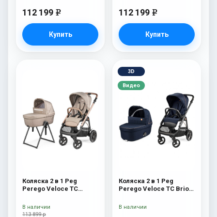
112 199
112 199
e
e
Купить
Купить
3D
Видео
Коляска 2 в 1 Peg
Коляска 2 в 1 Peg
Perego Veloce TC
Perego Veloce TC Brio
Belvedere Mon Amour
Blue Shine
New
В наличии
В наличии
113 899 р