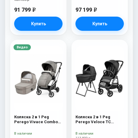
91 799
97 199
e
e
Купить
Купить
Видео
Коляска 2 в 1 Peg
Коляска 2 в 1 Peg
Perego Vivace Combo
Perego Veloce TC
City Grey
Belvedere True Black
New
В наличии
В наличии