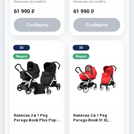
Наличие уточняйте
Наличие уточняйте
61 990
61 990
e
e
Сообщить
Сообщить
3D
3D
Видео
Видео
Коляска 2 в 1 Peg
Коляска 2 в 1 Peg
Perego Book Plus Pop-
Perego Book 51 XL
Up Modular System
Modular System
(прогулочный блок
(прогулочный блок