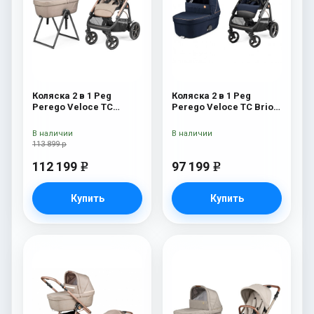
Коляска 2 в 1 Peg
Коляска 2 в 1 Peg
Perego Veloce TC
Perego Veloce TC Brio
Belvedere Mon Amour
Blue Shine
New
В наличии
В наличии
113 899 р
112 199
97 199
e
e
Купить
Купить