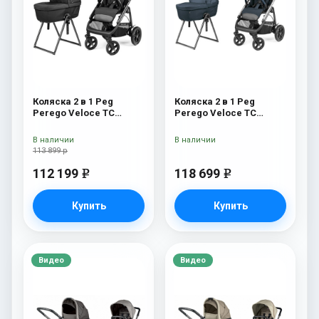
Коляска 2 в 1 Peg
Коляска 2 в 1 Peg
Perego Veloce TC
Perego Veloce TC
Belvedere True Black
Belvedere 500 New
New
В наличии
В наличии
113 899 р
112 199
118 699
e
e
Купить
Купить
Видео
Видео