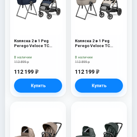
Коляска 2 в 1 Peg
Коляска 2 в 1 Peg
Perego Veloce TC
Perego Veloce TC
Belvedere Blue Shine
Belvedere Astral New
New
В наличии
В наличии
113 899 р
113 899 р
112 199
112 199
e
e
Купить
Купить