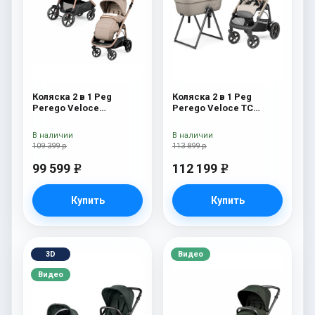
Коляска 2 в 1 Peg
Коляска 2 в 1 Peg
Perego Veloce
Perego Veloce TC
Belvedere Mon Amour
Belvedere Mercury New
В наличии
В наличии
109 399 р
113 899 р
99 599
112 199
e
e
Купить
Купить
3D
Видео
Видео