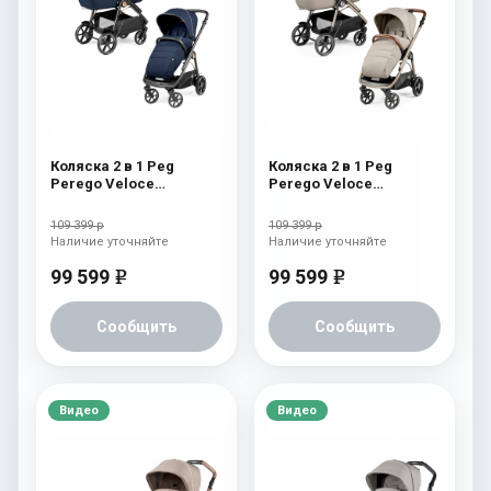
Коляска 2 в 1 Peg
Коляска 2 в 1 Peg
Perego Veloce
Perego Veloce
Belvedere Blue Shine
Belvedere Astral
109 399 р
109 399 р
Наличие уточняйте
Наличие уточняйте
99 599
99 599
e
e
Сообщить
Сообщить
Видео
Видео