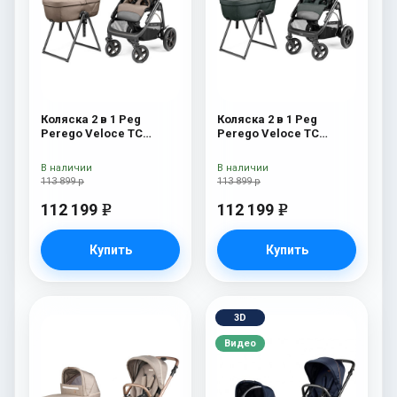
Коляска 2 в 1 Peg
Коляска 2 в 1 Peg
Perego Veloce TC
Perego Veloce TC
Belvedere Pine Bark
Belvedere Metal New
New
В наличии
В наличии
113 899 р
113 899 р
112 199
112 199
e
e
Купить
Купить
3D
Видео