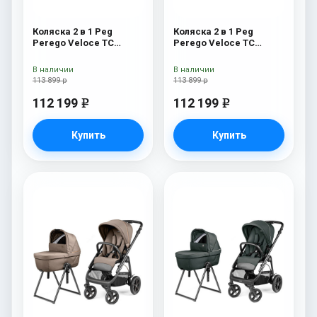
Коляска 2 в 1 Peg
Коляска 2 в 1 Peg
Perego Veloce TC
Perego Veloce TC
Belvedere Blue Shine
Belvedere Astral New
New
В наличии
В наличии
113 899 р
113 899 р
112 199
112 199
e
e
Купить
Купить