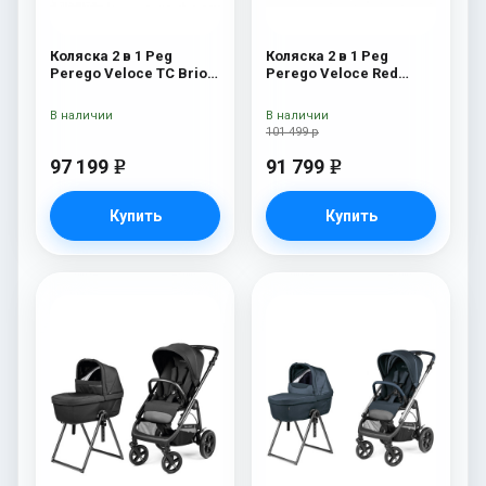
Коляска 2 в 1 Peg
Коляска 2 в 1 Peg
Perego Veloce TC Brio
Perego Veloce Red
Mon Amour
Shine
В наличии
В наличии
101 499 р
97 199
91 799
e
e
Купить
Купить