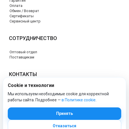
Гарантия
Оплата
Обмен / Возврат
Сертификаты
Сервисный центр
СОТРУДНИЧЕСТВО
Оптовый отдел
Поставщикам
КОНТАКТЫ
Cookie и технологии
8 (800) 707-17-56
info@peg-perego-market.ru
Мы используем необходимые cookie для корректной
работы сайта. Подробнее —
в Политике cookie
.
peg-perego-market - Официальный сайт
Принять
Отказаться