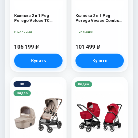
Коляска 2 в 1 Peg
Коляска 2 в 1 Peg
Perego Veloce TC
Perego Vivace Combo
Green
City Grey
В наличии
В наличии
106 199
101 499
e
e
Купить
Купить
3D
Видео
Видео