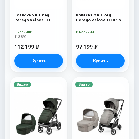
Коляска 2 в 1 Peg
Коляска 2 в 1 Peg
Perego Veloce TC
Perego Veloce TC Brio
Belvedere Mercury New
Metal
В наличии
В наличии
113 899 р
112 199
97 199
e
e
Купить
Купить
Видео
Видео