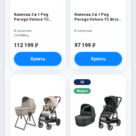
Коляска 2 в 1 Peg
Коляска 2 в 1 Peg
Perego Veloce TC
Perego Veloce TC Brio
Belvedere Mon Amour
Blue Shine
New
В наличии
В наличии
113 899 р
112 199
97 199
e
e
Купить
Купить
3D
Видео