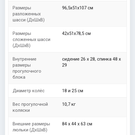
Размеры
96,5х51х107 см
разложенных
шасси (ДхШхВ)
Размеры
42х51х78,5 см
сложенных шасси
(ДхШхВ)
Внутренние
сидение 26 х 28, спинка 48 х
размеры
29
прогулочного
блока
Диаметр колёс
18 и 25 см
Вес прогулочной
10,7 кг
коляски
Внешние размеры
84 х 44 x 63 см
люльки (ДхШхВ)