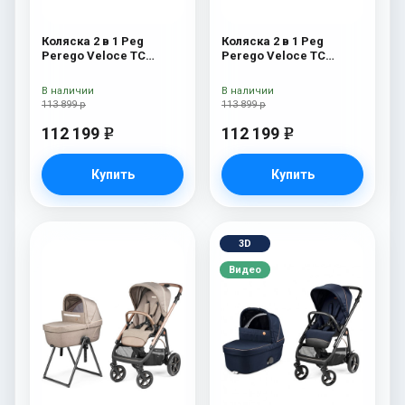
Коляска 2 в 1 Peg
Коляска 2 в 1 Peg
Perego Veloce TC
Perego Veloce TC
Belvedere Pine Bark
Belvedere Metal New
New
В наличии
В наличии
113 899 р
113 899 р
112 199
112 199
e
e
Купить
Купить
3D
Видео