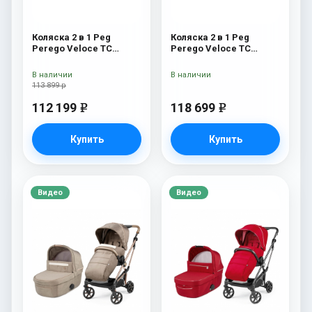
Коляска 2 в 1 Peg
Коляска 2 в 1 Peg
Perego Veloce TC
Perego Veloce TC
Belvedere True Black
Belvedere 500 New
New
В наличии
В наличии
113 899 р
112 199
118 699
e
e
Купить
Купить
Видео
Видео