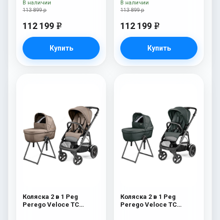
В наличии
В наличии
113 899 р
113 899 р
112 199
112 199
e
e
Купить
Купить
Коляска 2 в 1 Peg
Коляска 2 в 1 Peg
Perego Veloce TC
Perego Veloce TC
Belvedere Pine Bark
Belvedere Metal New