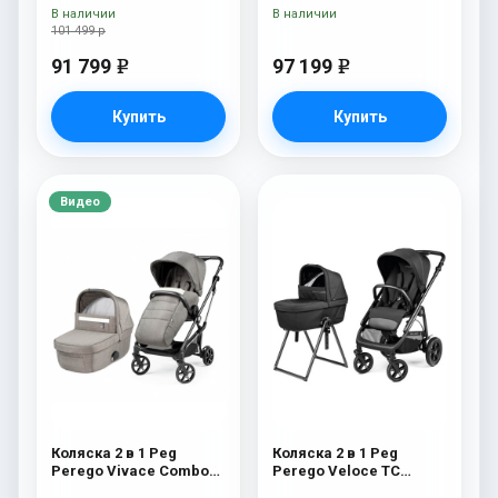
В наличии
В наличии
101 499 р
91 799
97 199
e
e
Купить
Купить
Видео
Коляска 2 в 1 Peg
Коляска 2 в 1 Peg
Perego Vivace Combo
Perego Veloce TC
City Grey
Belvedere True Black