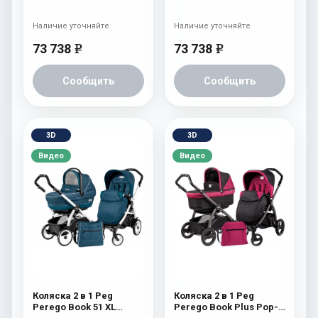
(прогулочный блок
(прогулочный блок
Pop-Up Completo) Onyx
Pop-Up Completo,
Наличие уточняйте
Наличие уточняйте
шасси White/Black)
Sunset
73 738
73 738
e
e
Сообщить
Сообщить
3D
3D
Видео
Видео
Коляска 2 в 1 Peg
Коляска 2 в 1 Peg
Perego Book 51 XL
Perego Book Plus Pop-