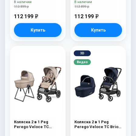
New
В наличии
В наличии
113 899 р
113 899 р
112 199
112 199
e
e
Купить
Купить
3D
Видео
Коляска 2 в 1 Peg
Коляска 2 в 1 Peg
Perego Veloce TC
Perego Veloce TC Brio
Belvedere Mon Amour
Blue Shine