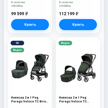
В наличии
В наличии
109 399 р
113 899 р
99 599
112 199
e
e
Купить
Купить
3D
Видео
Видео
Коляска 2 в 1 Peg
Коляска 2 в 1 Peg
Perego Veloce TC Brio
Perego Veloce TC
Metal
Green