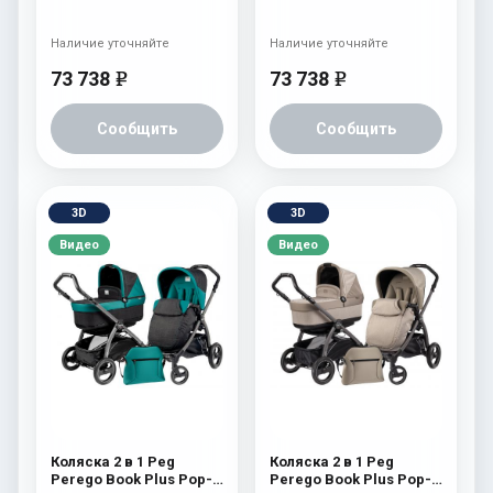
Up Modular System
Up Modular System
(прогулочный блок
(прогулочный блок
Pop-Up Completo) Tulip
Pop-Up Completo)
Наличие уточняйте
Наличие уточняйте
Atmosphere
73 738
73 738
e
e
Сообщить
Сообщить
3D
3D
Видео
Видео
Коляска 2 в 1 Peg
Коляска 2 в 1 Peg
Perego Book Plus Pop-
Perego Book Plus Pop-