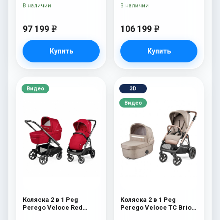
В наличии
В наличии
97 199
106 199
e
e
Купить
Купить
Видео
3D
Видео
Коляска 2 в 1 Peg
Коляска 2 в 1 Peg
Perego Veloce Red
Perego Veloce TC Brio
Shine
Mon Amour