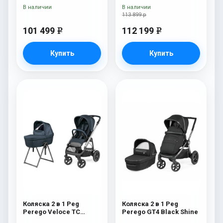
New
В наличии
В наличии
113 899 р
101 499
112 199
e
e
Купить
Купить
Коляска 2 в 1 Peg
Коляска 2 в 1 Peg
Perego Veloce TC
Perego GT4 Black Shine
Belvedere 500 New