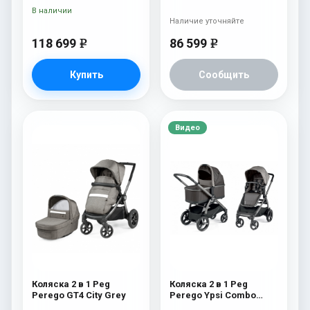
В наличии
Наличие уточняйте
118 699
86 599
e
e
Купить
Сообщить
Видео
Коляска 2 в 1 Peg
Коляска 2 в 1 Peg
Perego GT4 City Grey
Perego Ypsi Combo
Class Grey