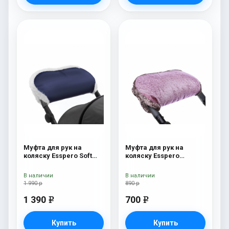
Муфта для рук на
Муфта для рук на
коляску Esspero Soft
коляску Esspero
Fur Navy
Jennifer Pink
В наличии
В наличии
1 990 р
890 р
1 390
700
e
e
Купить
Купить