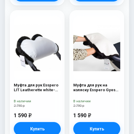
Муфта для рук Esspero
Муфта для рук на
LIT Leatherette white-
коляску Esspero Gуеs
black
Lux White/Black
В наличии
В наличии
2 790 р
2 790 р
1 590
1 590
e
e
Купить
Купить