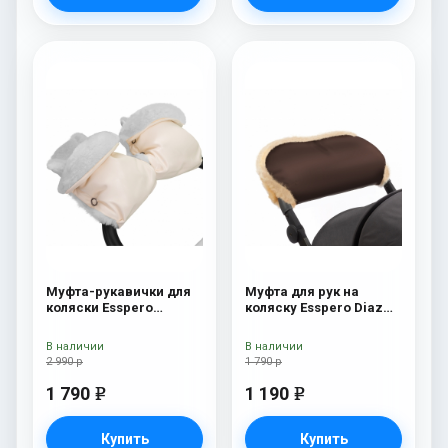
Муфта-рукавички для
Муфта для рук на
коляски Esspero
коляску Esspero Diaz
Margareta (100%
(натуральная шерсть)
овечья шерсть) Cream
Chocolat
В наличии
В наличии
2 990 р
1 790 р
1 790
1 190
e
e
Купить
Купить