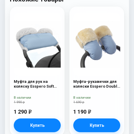
Муфта для рук на
Муфта-рукавички для
коляску Esspero Soft
коляски Esspero Double
Fur Lux (натуральная
Blue Mountain
шерсть) Blue Mountain
В наличии
В наличии
1 990 р
1 690 р
1 290
1 190
e
e
Купить
Купить