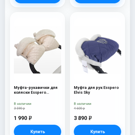
Муфта-рукавички для
Муфта для рук Esspero
коляски Esspero
Elvis Sky
Karolina (100% овечья
шерсть) Cream
В наличии
В наличии
3 590 р
4 600 р
1 990
3 890
e
e
Купить
Купить