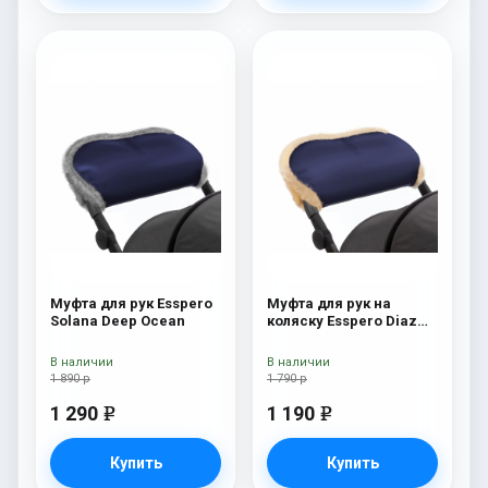
Муфта для рук Esspero
Муфта для рук на
Solana Deep Ocean
коляску Esspero Diaz
(натуральная шерсть)
Navy
В наличии
В наличии
1 890 р
1 790 р
1 290
1 190
e
e
Купить
Купить