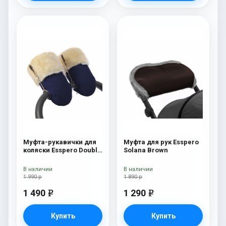
Муфта-рукавички для
Муфта для рук Esspero
коляски Esspero Double
Solana Brown
Navy
В наличии
В наличии
1 990 р
1 890 р
1 490
1 290
e
e
Купить
Купить