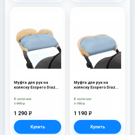
Муфта для рук на
Муфта для рук на
коляску Esspero Diaz
коляску Esspero Diaz
Lux (Натуральная
(натуральная шерсть)
шерсть) Blue Mountain
Blue Mountain
В наличии
В наличии
1 990 р
1 790 р
1 290
1 190
e
e
Купить
Купить