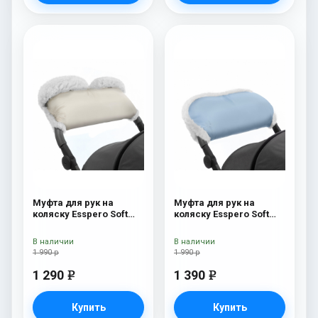
Муфта для рук на
Муфта для рук на
коляску Esspero Soft
коляску Esspero Soft
Fur Lux (натуральная
Fur Blue Mountain
шерсть) Beige
В наличии
В наличии
1 990 р
1 990 р
1 290
1 390
e
e
Купить
Купить