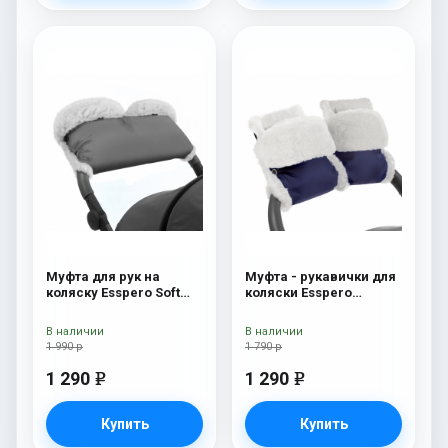
Муфта для рук на
Муфта - рукавички для
коляску Esspero Soft
коляски Esspero
Fur Lux (натуральная
Christer Navy
шерсть) Grey
В наличии
В наличии
1 990 р
1 790 р
1 290
1 290
e
e
Купить
Купить