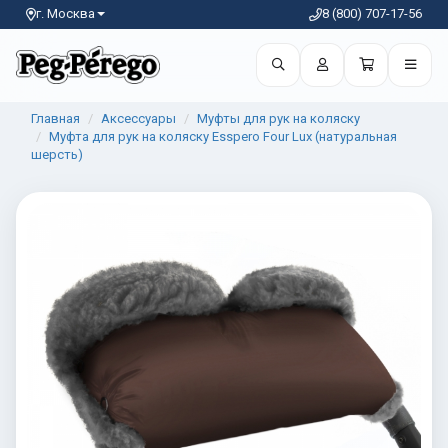
г. Москва
8 (800) 707-17-56
Главная
Аксессуары
Муфты для рук на коляску
Муфта для рук на коляску Esspero Four Lux (натуральная
шерсть)