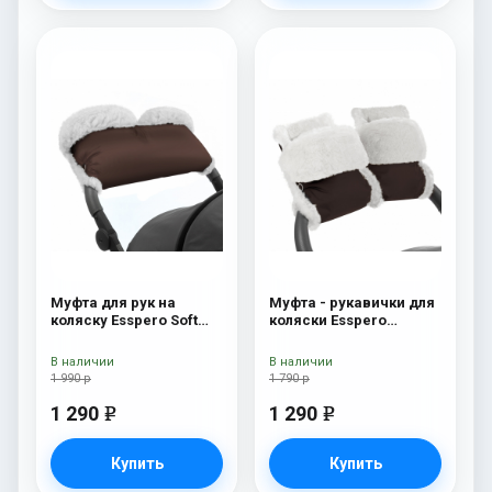
Муфта для рук на
Муфта - рукавички для
коляску Esspero Soft
коляски Esspero
Fur Lux (натуральная
Christer Chocolat
шерсть) Chocolat
В наличии
В наличии
1 990 р
1 790 р
1 290
1 290
e
e
Купить
Купить