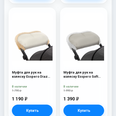
Муфта для рук на
Муфта для рук на
коляску Esspero Diaz
коляску Esspero Soft
(натуральная шерсть)
Fur Beige
Beige
В наличии
В наличии
1 790 р
1 990 р
1 190
1 390
e
e
Купить
Купить