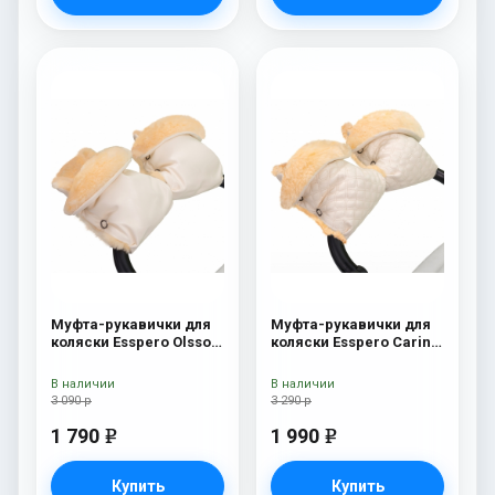
Муфта-рукавички для
Муфта-рукавички для
коляски Esspero Olsson
коляски Esspero Carina
(100% овечья шерсть)
(100% овечья шерсть)
Cream
Cream
В наличии
В наличии
3 090 р
3 290 р
1 790
1 990
e
e
Купить
Купить