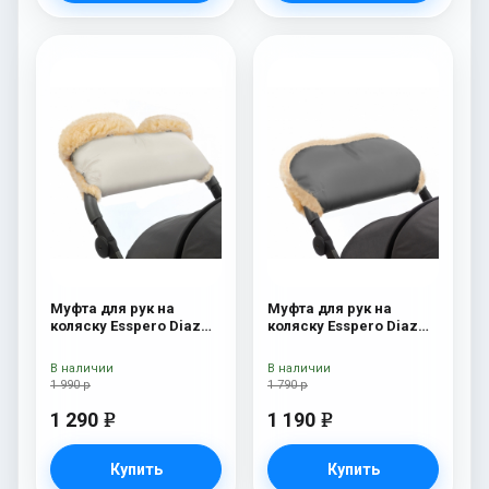
Муфта для рук на
Муфта для рук на
коляску Esspero Diaz
коляску Esspero Diaz
Lux (Натуральная
(натуральная шерсть)
шерсть) Beige
Grey
В наличии
В наличии
1 990 р
1 790 р
1 290
1 190
e
e
Купить
Купить