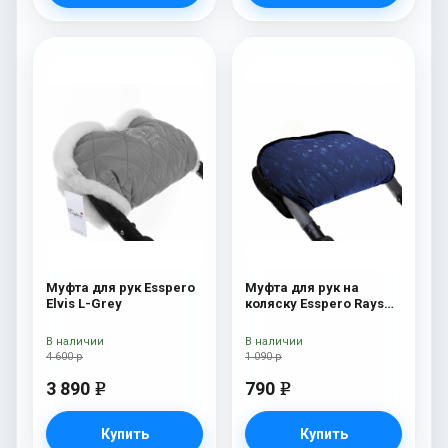
Муфта для рук Esspero
Муфта для рук на
Elvis L-Grey
коляску Esspero Rays
Navy
В наличии
В наличии
4 600 р
1 090 р
3 890
790
e
e
Купить
Купить