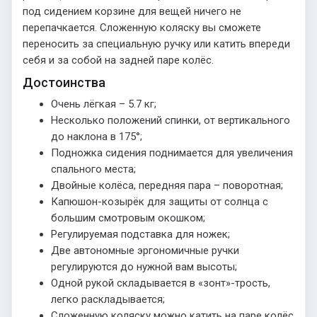
под сидением корзине для вещей ничего не
перепачкается. Сложенную коляску вы сможете
переносить за специальную ручку или катить впереди
себя и за собой на задней паре колёс.
Достоинства
Очень лёгкая – 5.7 кг;
Несколько положений спинки, от вертикального
до наклона в 175°;
Подножка сидения поднимается для увеличения
спального места;
Двойные колёса, передняя пара – поворотная;
Капюшон-козырёк для защиты от солнца с
большим смотровым окошком;
Регулируемая подставка для ножек;
Две автономные эргономичные ручки
регулируются до нужной вам высоты;
Одной рукой складывается в «зонт»-трость,
легко раскладывается;
Сложенную коляску можно катить на паре колёс