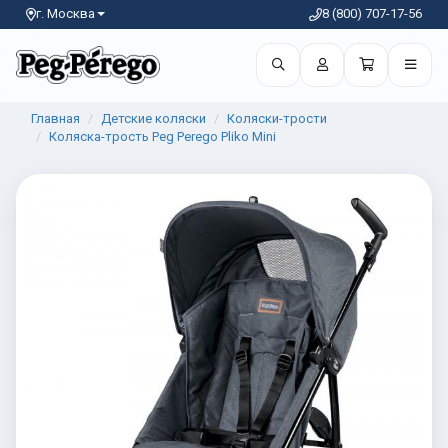
г. Москва
8 (800) 707-17-56
Главная
Детские коляски
Коляски-трости
Коляска-трость Peg Perego Pliko Mini