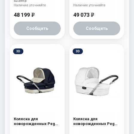
52 399 р
Наличие уточняйте
Наличие уточняйте
48 199
49 073
e
e
Сообщить
Сообщить
3D
3D
Коляска для
Коляска для
новорожденных Peg
новорожденных Peg
Perego Book Plus Culla
Perego Book Plus Culla
Cristal
Latte