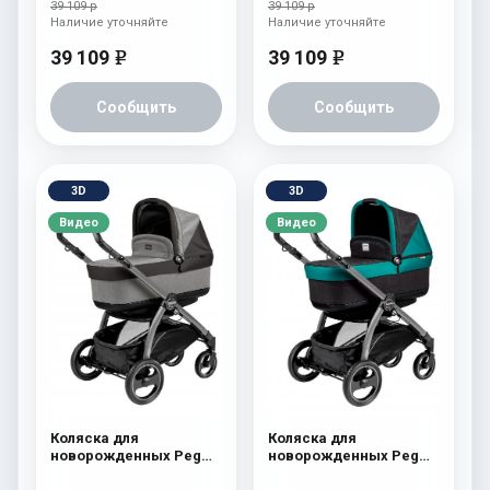
39 109 р
39 109 р
Наличие уточняйте
Наличие уточняйте
39 109
39 109
e
e
Сообщить
Сообщить
3D
3D
Видео
Видео
Коляска для
Коляска для
новорожденных Peg
новорожденных Peg
Perego Book S Pop-Up
Perego Book S Pop-Up