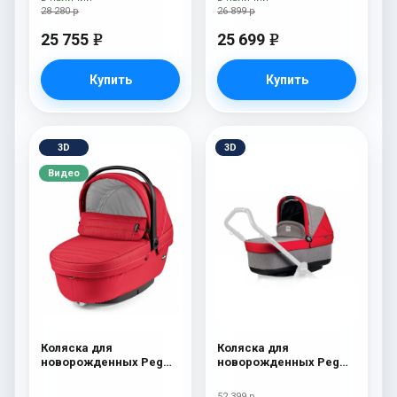
28 280 р
26 899 р
25 755
25 699
e
e
Купить
Купить
3D
3D
Видео
Коляска для
Коляска для
новорожденных Peg
новорожденных Peg
Perego Switch Four
Perego Four (люлька
(люлька Navetta XL)
Pop-Up) Tulip
52 399 р