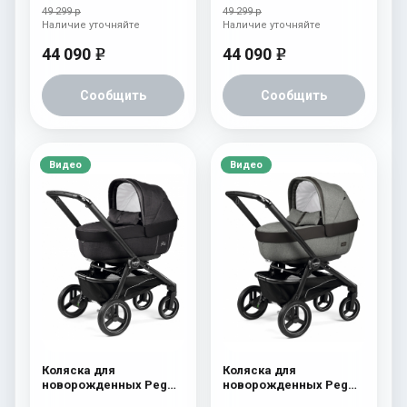
Terracotta
Horizon
49 299 р
49 299 р
Наличие уточняйте
Наличие уточняйте
44 090
44 090
e
e
Сообщить
Сообщить
Видео
Видео
Коляска для
Коляска для
новорожденных Peg
новорожденных Peg
Perego Team Elite Onyx
Perego Team Elite