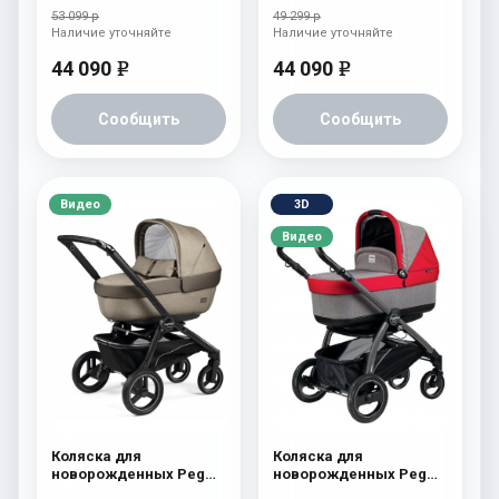
Atmosphere
53 099 р
49 299 р
Наличие уточняйте
Наличие уточняйте
44 090
44 090
e
e
Сообщить
Сообщить
Видео
3D
Видео
Коляска для
Коляска для
новорожденных Peg
новорожденных Peg
Perego Team Elite
Perego Book S Pop-Up