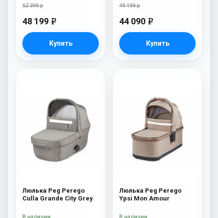
52 399 р
49 199 р
48 199
44 090
e
e
Купить
Купить
Люлька Peg Perego
Люлька Peg Perego
Culla Grande City Grey
Ypsi Mon Amour
В наличии
В наличии