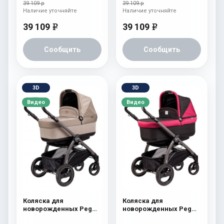
(шасси Jet) atmosphere
(шасси Jet)
39 109 р
39 109 р
aquamarine
Наличие уточняйте
Наличие уточняйте
39 109
39 109
e
e
Сообщить
Сообщить
3D
3D
Видео
Видео
Коляска для
Коляска для
новорожденных Peg
новорожденных Peg
Perego Book S Pop-Up
Perego Book S Pop-Up