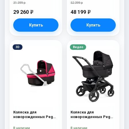
31 399 р
52 399 р
29 260
48 199
e
e
Купить
Купить
3D
Видео
Коляска для
Коляска для
новорожденных Peg
новорожденных Peg
Perego Four (люлька
Perego Team Pop Up
Pop-Up) Fleur
Onyx
В наличии
В наличии