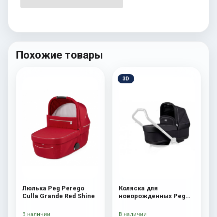
Похожие товары
3D
Люлька Peg Perego
Коляска для
Culla Grande Red Shine
новорожденных Peg
Perego Four (люлька
Pop-Up) Onyx
В наличии
В наличии