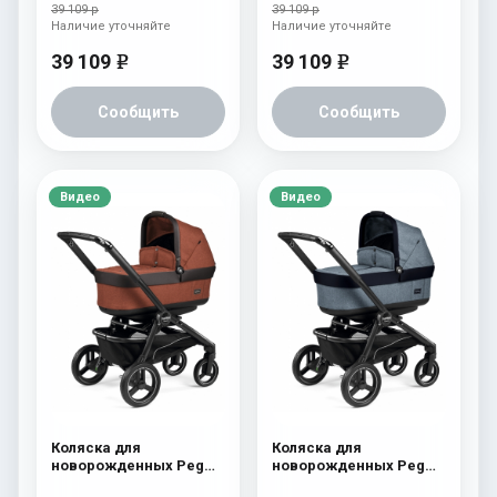
(шасси Jet) Cream
(шасси Jet) Fleur
39 109 р
39 109 р
Наличие уточняйте
Наличие уточняйте
39 109
39 109
e
e
Сообщить
Сообщить
Видео
Видео
Коляска для
Коляска для
новорожденных Peg
новорожденных Peg
Perego Team Pop Up
Perego Team Pop Up