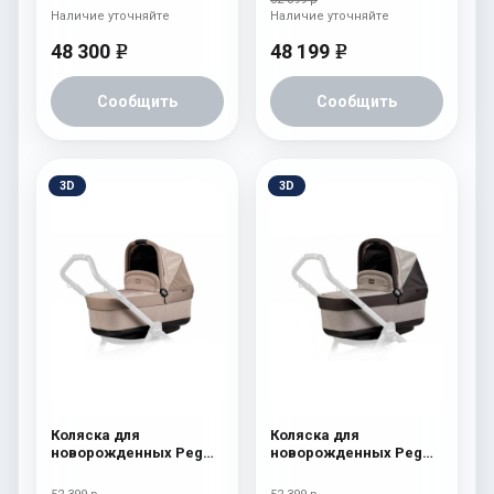
mod-red
Наличие уточняйте
Наличие уточняйте
48 300
48 199
e
e
Сообщить
Сообщить
3D
3D
Коляска для
Коляска для
новорожденных Peg
новорожденных Peg
Perego Four (люлька
Perego Four (люлька
Pop-Up) Cream
Pop-Up) Atmosphere