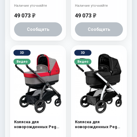
Наличие уточняйте
Наличие уточняйте
49 073
49 073
e
e
Сообщить
Сообщить
3D
3D
Видео
Видео
Коляска для
Коляска для
новорожденных Peg
новорожденных Peg
Perego Book S Pop-Up
Perego Book S Pop-Up
(шасси Jet) Tulip
(шасси Jet) Onyx