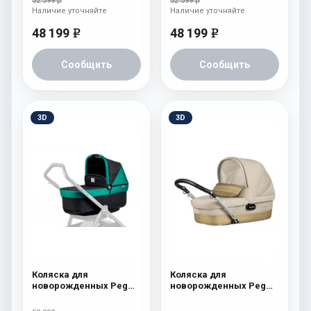
52 399 р
52 399 р
Наличие уточняйте
Наличие уточняйте
48 199
48 199
e
e
Сообщить
Сообщить
3D
3D
Коляска для
Коляска для
новорожденных Peg
новорожденных Peg
Perego Four (люлька
Perego Book Plus Culla
Pop-Up) Aquamarine
Gold