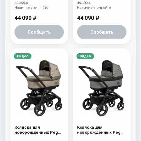
Terracotta
Horizon
49 199 р
49 199 р
Наличие уточняйте
Наличие уточняйте
44 090
44 090
e
e
Сообщить
Сообщить
Видео
Видео
Коляска для
Коляска для
новорожденных Peg
новорожденных Peg
Perego Team Pop Up
Perego Team Pop Up