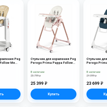
ормления Peg
Стульчик для кормления Peg
Стульчик дл
 Follow Me
Perego Prima Pappa Follow
Perego Prima
Me Mon Amour
Me Petrolio
В наличии
В наличии
25 799 р
24 099 р
25 399
23 699
e
e
ть
Купить
К