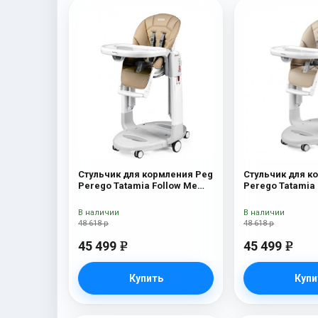
Стульчик для кормления Peg
Стульчик для к
Perego Tatamia Follow Me
Perego Tatamia
Noce
Astral New
В наличии
В наличии
48 618 р
48 618 р
45 499
45 499
e
e
Купить
Купи