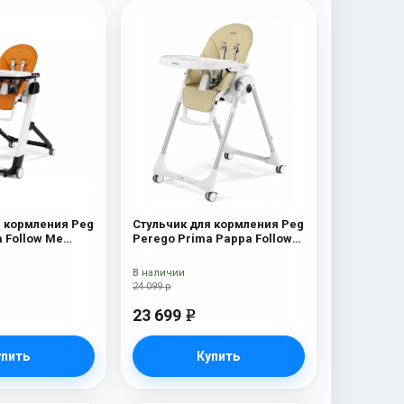
я кормления Peg
Стульчик для кормления Peg
a Follow Me
Perego Prima Pappa Follow
Me Paloma
В наличии
24 099 р
23 699
e
упить
Купить