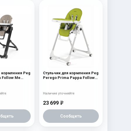
я кормления Peg
Стульчик для кормления Peg
a Follow Me
Perego Prima Pappa Follow
Me Mela
яйте
Наличие уточняйте
23 699
e
общить
Сообщить