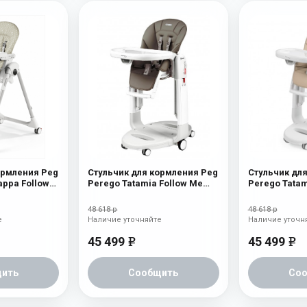
ормления Peg
Стульчик для кормления Peg
Стульчик дл
appa Follow
Perego Tatamia Follow Me
Perego Tatam
ge
FANGO
Crema
48 618 р
48 618 р
е
Наличие уточняйте
Наличие уточн
45 499
45 499
e
e
ить
Сообщить
Со