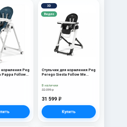
3D
Видео
я кормления Peg
Стульчик для кормления Peg
 Pappa Follow
Perego Siesta Follow Me
Licorice
В наличии
32 099 р
31 599
e
упить
Купить