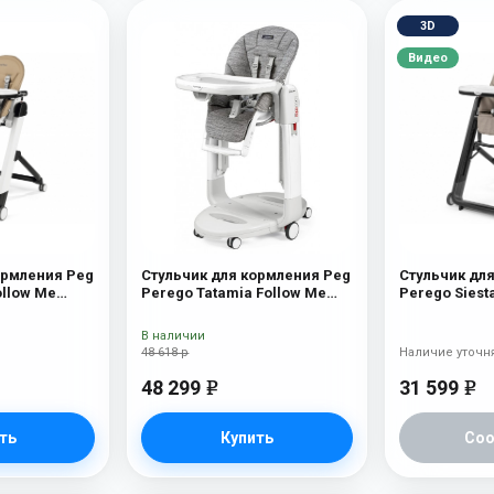
3D
Видео
ормления Peg
Стульчик для кормления Peg
Стульчик дл
ollow Me
Perego Tatamia Follow Me
Perego Siest
Wonder Grey New
Ginger Grey
В наличии
48 618 р
Наличие уточн
48 299
31 599
e
e
ть
Купить
Со