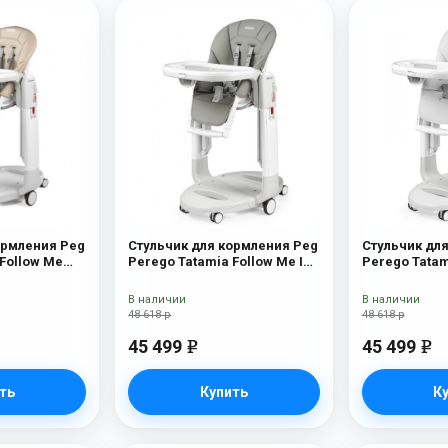
ормления Peg
Стульчик для кормления Peg
Стульчик дл
 Follow Me
Perego Tatamia Follow Me Ice
Perego Tatam
New
Latte New
В наличии
В наличии
48 618 р
48 618 р
45 499
45 499
e
e
ть
Купить
К