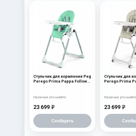
Стульчик для кормления Peg
Стульчик для к
Perego Prima Pappa Follow
Perego Prima P
Me Bear Azul
Me Babydot Bei
Наличие уточняйте
Наличие уточняйт
23 699
23 699
e
e
Сообщить
Сообщ