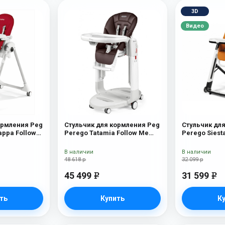
3D
Видео
ормления Peg
Стульчик для кормления Peg
Стульчик дл
appa Follow
Perego Tatamia Follow Me
Perego Siest
Sage
Arancia
В наличии
В наличии
48 618 р
32 099 р
45 499
31 599
e
e
ть
Купить
К