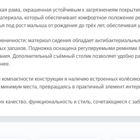
кая рама, окрашенная устойчивым к загрязнениям покрыти
атериала, который обеспечивает комфортное положение ре
я под рост малыша от рождения до трёх лет, обеспечивая 
гиеничности: материал сидения обладает антибактериаль
ных запахов. Подножка оснащена регулируемыми ремнями 
ания. Дополнительный съёмный столик позволяет удобно ра
нее.
я компактности конструкции и наличию встроенных колёсик
т минимум места, превращаясь в практичный элемент интерь
их качество, функциональность и стиль, сочетающиеся с за