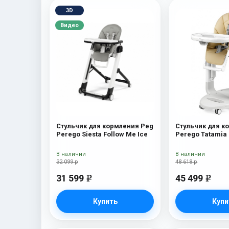
3D
Видео
Стульчик для кормления Peg
Стульчик для к
Perego Siesta Follow Me Ice
Perego Tatamia
Paloma New
В наличии
В наличии
32 099 р
48 618 р
31 599
45 499
e
e
Купить
Купи