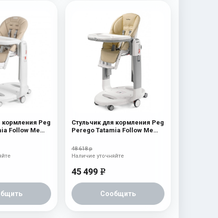
я кормления Peg
Стульчик для кормления Peg
ia Follow Me
Perego Tatamia Follow Me
Paloma
48 618 р
яйте
Наличие уточняйте
45 499
e
общить
Сообщить