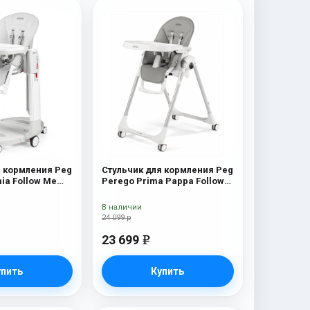
я кормления Peg
Стульчик для кормления Peg
ia Follow Me
Perego Prima Pappa Follow
Me Ice
В наличии
24 099 р
23 699
e
упить
Купить