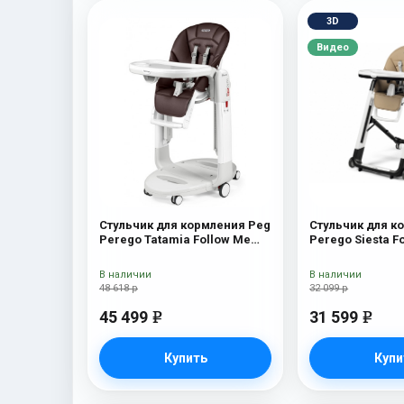
3D
Видео
Стульчик для кормления Peg
Стульчик для к
Perego Tatamia Follow Me
Perego Siesta F
Cacao New
Noce
В наличии
В наличии
48 618 р
32 099 р
45 499
31 599
e
e
Купить
Купи