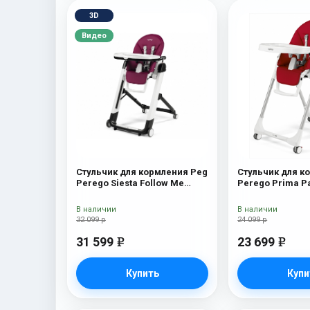
3D
Видео
Стульчик для кормления Peg
Стульчик для к
Perego Siesta Follow Me
Perego Prima P
Berry
Me Fragola
В наличии
В наличии
32 099 р
24 099 р
31 599
23 699
e
e
Купить
Купи