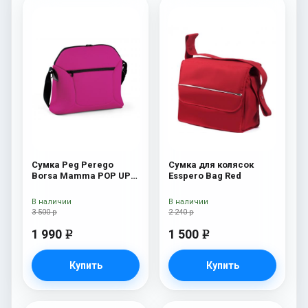
Сумка Peg Perego
Сумка для колясок
Borsa Mamma POP UP
Esspero Bag Red
Fleur
В наличии
В наличии
3 500 р
2 240 р
1 990
1 500
e
e
Купить
Купить