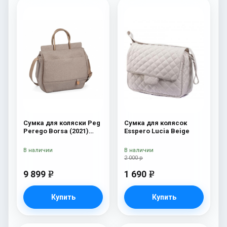
Сумка для коляски Peg
Сумка для колясок
Perego Borsa (2021)
Esspero Lucia Beige
Mon Amour
В наличии
В наличии
2 000 р
9 899
1 690
e
e
Купить
Купить