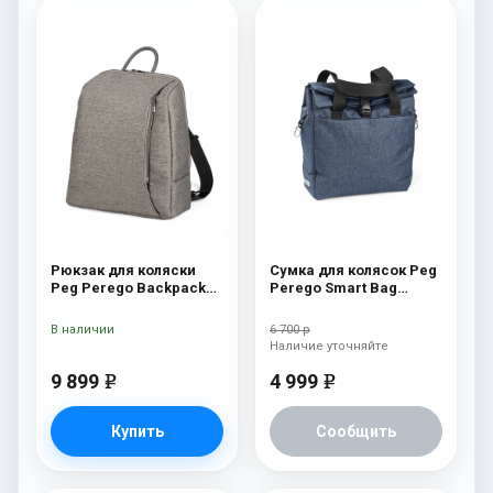
Рюкзак для коляски
Сумка для колясок Peg
Peg Perego Backpack
Perego Smart Bag
City Grey
Indigo
В наличии
6 700 р
Наличие уточняйте
9 899
4 999
e
e
Купить
Сообщить