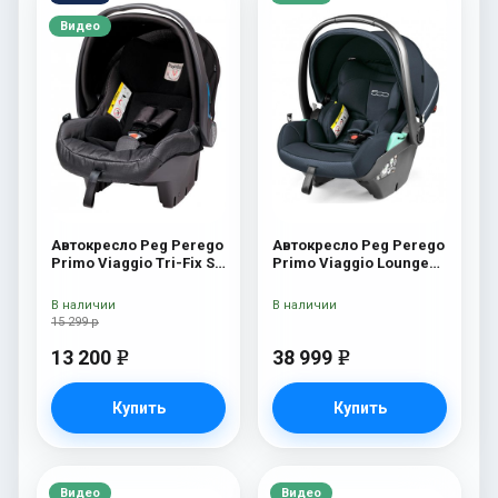
Видео
Автокресло Peg Perego
Автокресло Peg Perego
Primo Viaggio Tri-Fix SL
Primo Viaggio Lounge
Galaxy
500 New
В наличии
В наличии
15 299 р
13 200
38 999
e
e
Купить
Купить
Видео
Видео