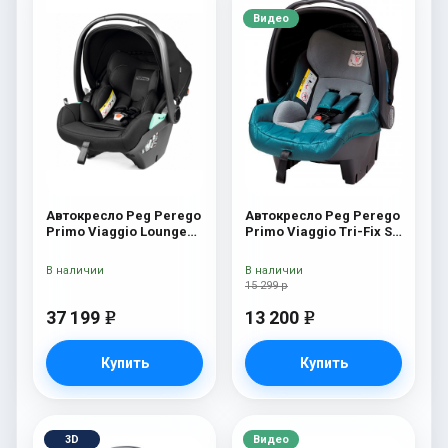
Видео
Автокресло Peg Perego
Автокресло Peg Perego
Primo Viaggio Lounge
Primo Viaggio Tri-Fix SL
True Black
Oceano
В наличии
В наличии
15 299 р
37 199
13 200
e
e
Купить
Купить
3D
Видео