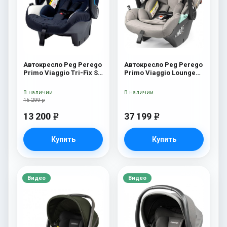
Автокресло Peg Perego
Автокресло Peg Perego
Primo Viaggio Tri-Fix SL
Primo Viaggio Lounge
Luna
Astral
В наличии
В наличии
15 299 р
13 200
37 199
e
e
Купить
Купить
Видео
Видео