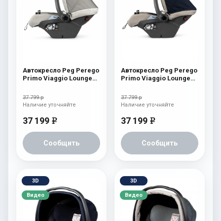
Автокресло Peg Perego
Автокресло Peg Perego
Primo Viaggio Lounge
Primo Viaggio Lounge
Luxe Pure
Luxe Ecru
37 799 р
37 799 р
Наличие уточняйте
Наличие уточняйте
37 199
37 199
e
e
Сообщить
Сообщить
3D
3D
Видео
Видео