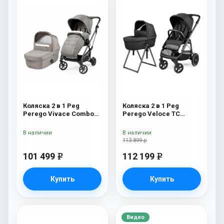
Коляска 2 в 1 Peg
Коляска 2 в 1 Peg
Perego Vivace Combo
Perego Veloce TC
City Grey
Belvedere True Black
New
В наличии
В наличии
113 899 р
101 499
112 199
e
e
Купить
Купить
Видео