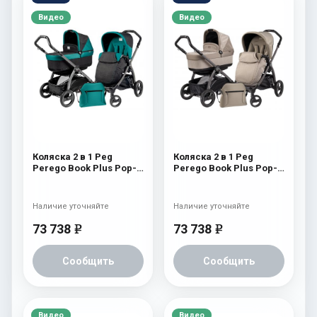
Видео
Видео
Коляска 2 в 1 Peg
Коляска 2 в 1 Peg
Perego Book Plus Pop-
Perego Book Plus Pop-
Up Modular System
Up Modular System
(прогулочный блок
(прогулочный блок
Pop-Up Completo)
Pop-Up Completo)
Наличие уточняйте
Наличие уточняйте
Aquamarine
Cream
73 738
73 738
e
e
Сообщить
Сообщить
Видео
Видео