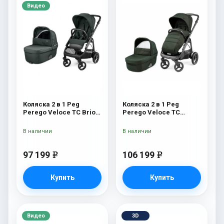
Видео
Коляска 2 в 1 Peg
Коляска 2 в 1 Peg
Perego Veloce TC Brio
Perego Veloce TC
Metal
Green
В наличии
В наличии
97 199
106 199
e
e
Купить
Купить
Видео
3D