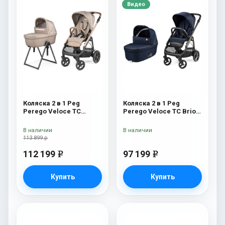
Видео
Коляска 2 в 1 Peg
Коляска 2 в 1 Peg
Perego Veloce TC
Perego Veloce TC Brio
Belvedere Mon Amour
Blue Shine
New
В наличии
В наличии
113 899 р
112 199
97 199
e
e
Купить
Купить