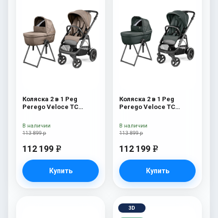
Коляска 2 в 1 Peg
Коляска 2 в 1 Peg
Perego Veloce TC
Perego Veloce TC
Belvedere Pine Bark
Belvedere Metal New
New
В наличии
В наличии
113 899 р
113 899 р
112 199
112 199
e
e
Купить
Купить
3D