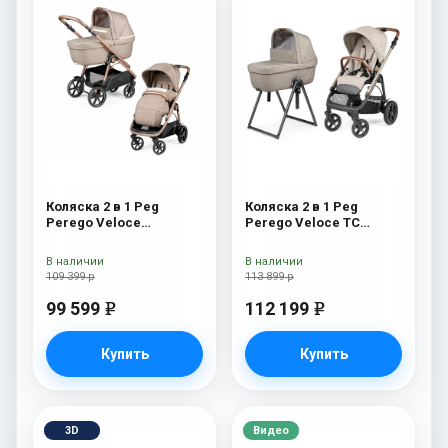
Коляска 2 в 1 Peg
Коляска 2 в 1 Peg
Perego Veloce
Perego Veloce TC
Belvedere Mon Amour
Belvedere Mercury New
В наличии
В наличии
109 399 р
113 899 р
99 599
112 199
e
e
Купить
Купить
3D
Видео