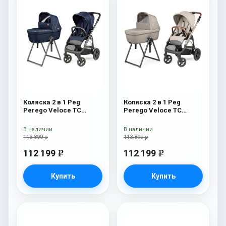
Коляска 2 в 1 Peg
Коляска 2 в 1 Peg
Perego Veloce TC
Perego Veloce TC
Belvedere Blue Shine
Belvedere Astral New
New
В наличии
В наличии
113 899 р
113 899 р
112 199
112 199
e
e
Купить
Купить