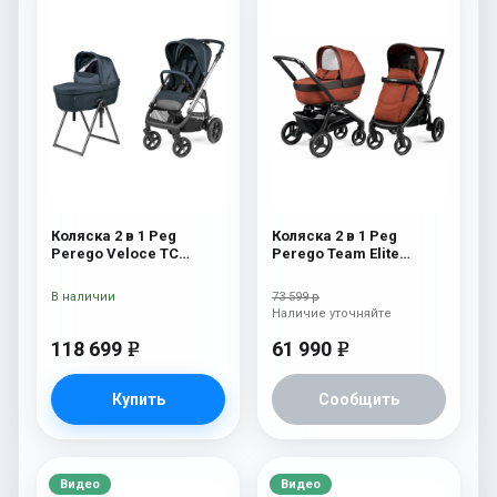
Коляска 2 в 1 Peg
Коляска 2 в 1 Peg
Perego Veloce TC
Perego Team Elite
Belvedere 500 New
Combo Terracotta
В наличии
73 599 р
Наличие уточняйте
118 699
61 990
e
e
Купить
Сообщить
Видео
Видео