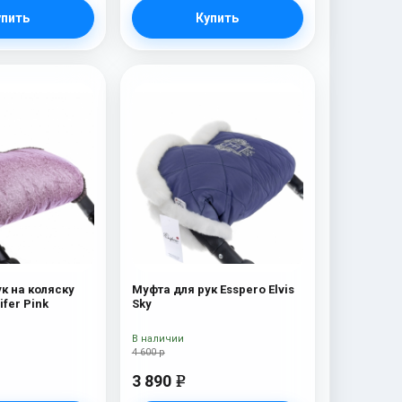
упить
Купить
к на коляску
Муфта для рук Esspero Elvis
ifer Pink
Sky
В наличии
4 600 р
3 890
e