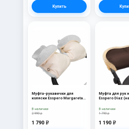
Купить
Купи
Муфта-рукавички для
Муфта для рук 
коляски Esspero Margareta
Esspero Diaz (
(100% овечья шерсть) Cream
шерсть) Chocol
В наличии
В наличии
2 990 р
1 790 р
1 790
1 190
e
e