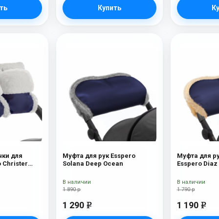
ть
Купить
К
чки для
Муфта для рук Esspero
Муфта для ру
 Christer
Solana Deep Ocean
Esspero Diaz
шерсть) Nav
В наличии
В наличии
1 890 р
1 790 р
1 290
1 190
e
e