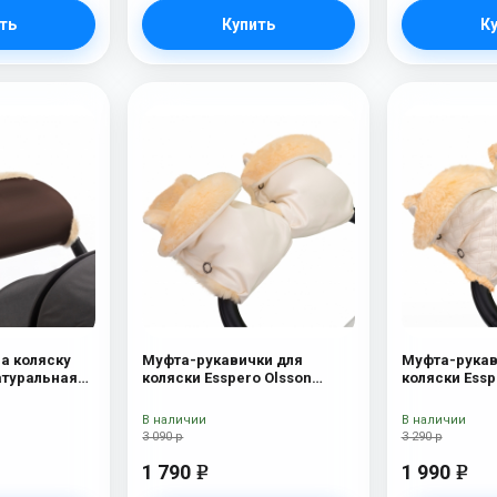
ть
Купить
К
на коляску
Муфта-рукавички для
Муфта-рукав
натуральная
коляски Esspero Olsson
коляски Essp
at
(100% овечья шерсть) Cream
(100% овечь
В наличии
В наличии
3 090 р
3 290 р
1 790
1 990
e
e