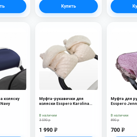
ть
Купить
К
на коляску
Муфта-рукавички для
Муфта для ру
r Navy
коляски Esspero Karolina
Esspero Jenn
(100% овечья шерсть) Cream
В наличии
В наличии
3 590 р
890 р
1 990
700
e
e