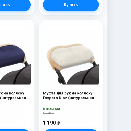
упить
Купить
к на коляску
Муфта для рук на коляску
 (натуральная
Esspero Diaz (натуральная
y
шерсть) Beige
В наличии
1 790 р
1 190
e