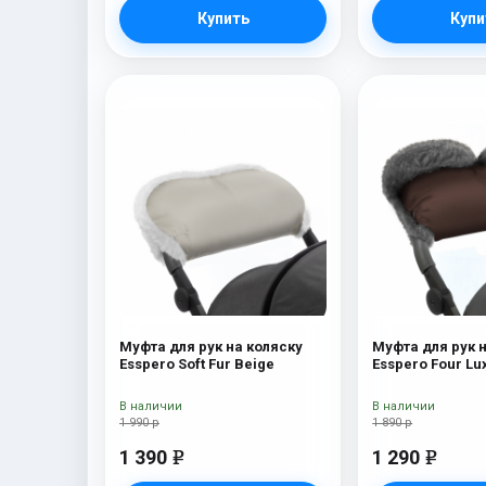
Купить
Купи
Муфта для рук на коляску
Муфта для рук 
Esspero Soft Fur Beige
Esspero Four Lu
(натуральная ш
Chocolat
В наличии
В наличии
1 990 р
1 890 р
1 390
1 290
e
e