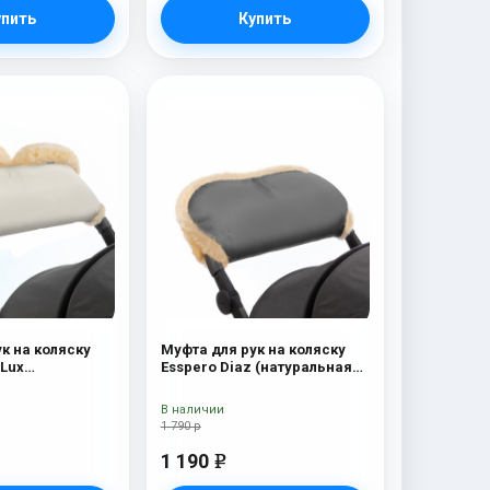
упить
Купить
к на коляску
Муфта для рук на коляску
 Lux
Esspero Diaz (натуральная
я шерсть) Beige
шерсть) Grey
В наличии
1 790 р
1 190
e