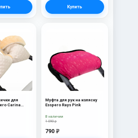
упить
Купить
ички для
Муфта для рук на коляску
ero Carina
Esspero Rays Pink
я шерсть) Cream
В наличии
1 090 р
790
e