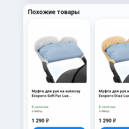
Похожие товары
Муфта для рук на коляску
Муфта для рук 
Esspero Soft Fur Lux
Esspero Diaz Lu
(натуральная шерсть) Blue
(Натуральная ш
Mountain
Mountain
В наличии
В наличии
1 990 р
1 990 р
1 290
1 290
e
e