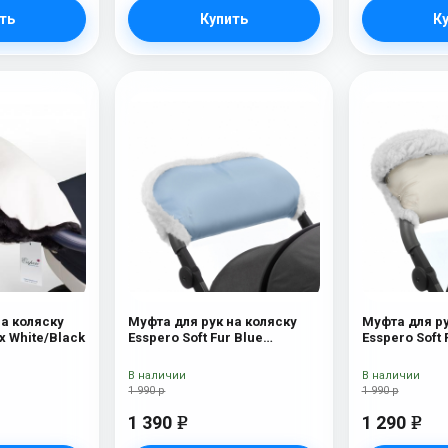
ть
Купить
К
на коляску
Муфта для рук на коляску
Муфта для ру
x White/Black
Esspero Soft Fur Blue
Esspero Soft 
Mountain
(натуральная
В наличии
В наличии
1 990 р
1 990 р
1 390
1 290
e
e