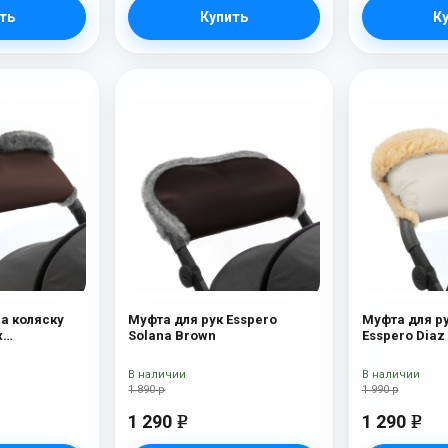
ть
Купить
К
на коляску
Муфта для рук Esspero
Муфта для ру
x
Solana Brown
Esspero Diaz
ерсть)
(Натуральна
В наличии
В наличии
1 890 р
1 990 р
1 290
1 290
e
e