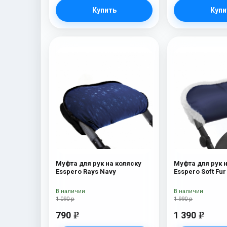
Купить
Купи
Муфта для рук на коляску
Муфта для рук 
Esspero Rays Navy
Esspero Soft Fu
В наличии
В наличии
1 090 р
1 990 р
790
1 390
e
e