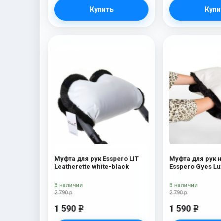
Купить
Купи
Муфта для рук Esspero LIT
Муфта для рук 
Leatherette white-black
Esspero Gуеs Lu
В наличии
В наличии
2 790 р
2 790 р
1 590
1 590
e
e