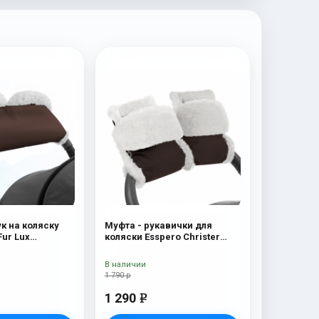
к на коляску
Муфта - рукавички для
Fur Lux
коляски Esspero Christer
я шерсть)
Chocolat
В наличии
1 790 р
1 290
e