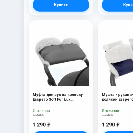
Купить
Купи
Муфта для рук на коляску
Муфта - рукави
Esspero Soft Fur Lux
коляски Esspero
(натуральная шерсть) Grey
Navy
В наличии
В наличии
1 990 р
1 790 р
1 290
1 290
e
e