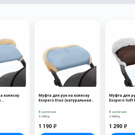
на коляску
Муфта для рук на коляску
Муфта для ру
x
Esspero Diaz (натуральная
Esspero Soft 
ерсть) Blue
шерсть) Blue Mountain
(натуральна
Chocolat
В наличии
В наличии
1 790 р
1 990 р
1 190
1 290
e
e