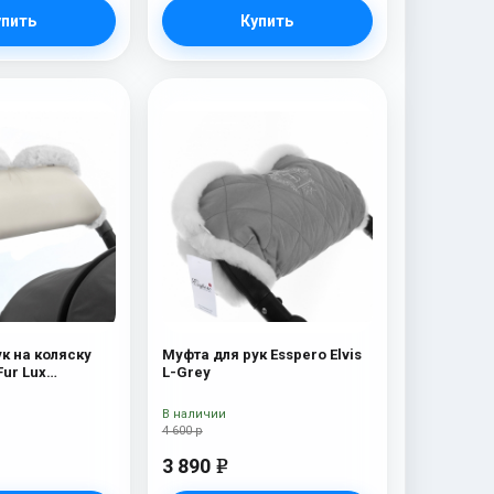
упить
Купить
к на коляску
Муфта для рук Esspero Elvis
Fur Lux
L-Grey
 шерсть) Beige
В наличии
4 600 р
3 890
e