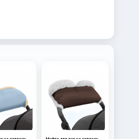
к на коляску
Муфта для рук на коляску