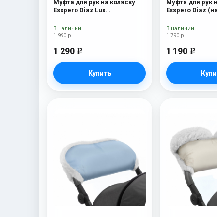
Муфта для рук на коляску
Муфта для рук 
Esspero Diaz Lux
Esspero Diaz (
(Натуральная шерсть) Beige
шерсть) Grey
В наличии
В наличии
1 990 р
1 790 р
1 290
1 190
e
e
Купить
Купи