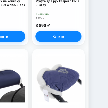
к на коляску
Муфта для рук Esspero Elvis
 Lux White/Black
L-Grey
В наличии
4 600 р
3 890
e
упить
Купить