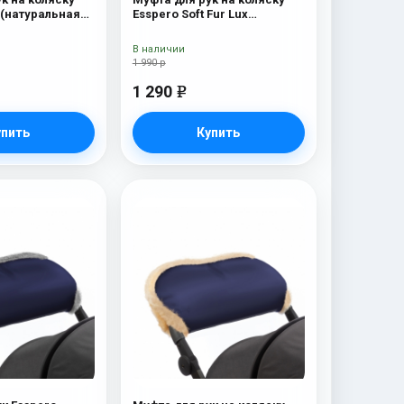
 (натуральная
Esspero Soft Fur Lux
 Mountain
(натуральная шерсть)
Chocolat
В наличии
1 990 р
1 290
e
упить
Купить