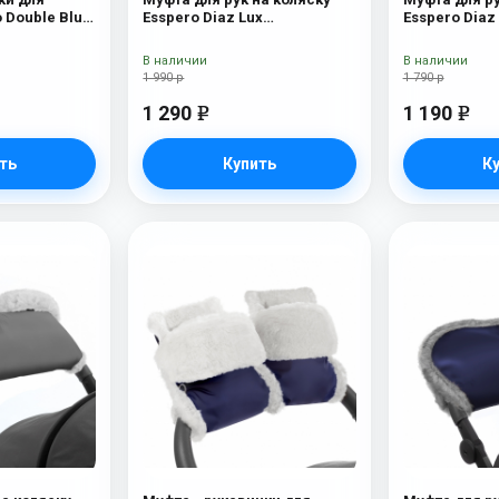
 Double Blue
Esspero Diaz Lux
Esspero Diaz
(Натуральная шерсть) Blue
шерсть) Blue
Mountain
В наличии
В наличии
1 990 р
1 790 р
1 290
1 190
e
e
ть
Купить
К