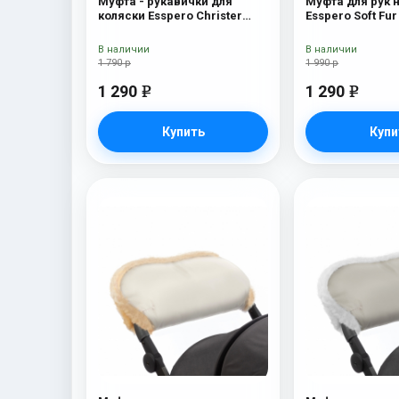
Муфта - рукавички для
Муфта для рук 
коляски Esspero Christer
Esspero Soft Fur
Chocolat
(натуральная ш
В наличии
В наличии
1 790 р
1 990 р
1 290
1 290
e
e
Купить
Купи