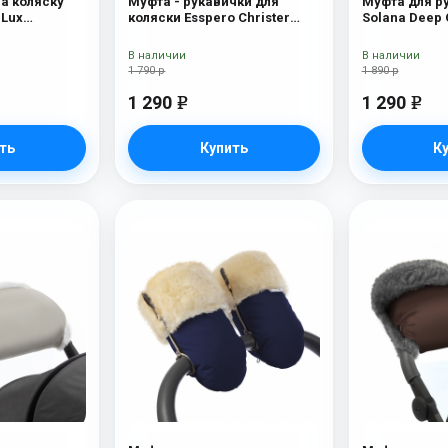
на коляску
Муфта - рукавички для
Муфта для ру
 Lux
коляски Esspero Christer
Solana Deep
ерсть) Grey
Navy
В наличии
В наличии
1 790 р
1 890 р
1 290
1 290
e
e
ть
Купить
К