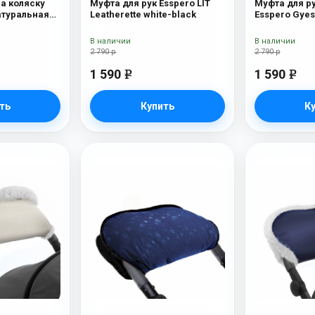
на коляску
Муфта для рук Esspero LIT
Муфта для ру
натуральная
Leatherette white-black
Esspero Gуеs
В наличии
В наличии
2 790 р
2 790 р
1 590
1 590
e
e
ть
Купить
К