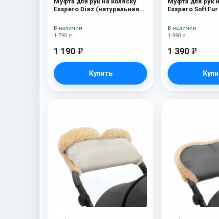
Муфта для рук на коляску
Муфта для рук 
Esspero Diaz (натуральная
Esspero Soft Fur
шерсть) Beige
В наличии
В наличии
1 790 р
1 990 р
1 190
1 390
e
e
Купить
Купи