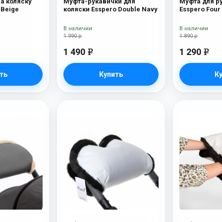
на коляску
Муфта-рукавички для
Муфта для ру
 Beige
коляски Esspero Double Navy
Esspero Four
(натуральна
Chocolat
В наличии
В наличии
1 990 р
1 890 р
1 490
1 290
e
e
ть
Купить
К