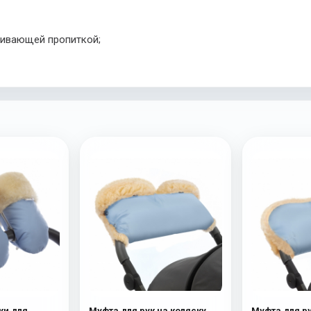
кивающей пропиткой;
ки для
Муфта для рук на коляску
Муфта для ру