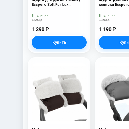
Esspero Soft Fur Lux
коляски Esspero
(натуральная шерсть) Blue
Mountain
Mountain
В наличии
В наличии
1 990 р
1 690 р
1 290
1 190
e
e
Купить
Купи