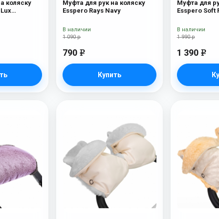
на коляску
Муфта для рук на коляску
Муфта для ру
 Lux
Esspero Rays Navy
Esspero Soft 
ерсть) Beige
В наличии
В наличии
1 090 р
1 990 р
790
1 390
e
e
ть
Купить
К