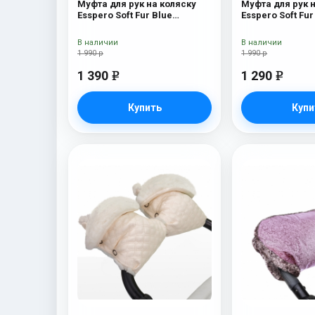
Муфта для рук на коляску
Муфта для рук 
Esspero Soft Fur Blue
Esspero Soft Fur
Mountain
(натуральная ш
В наличии
В наличии
1 990 р
1 990 р
1 390
1 290
e
e
Купить
Купи