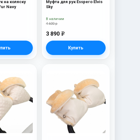
к на коляску
Муфта для рук Esspero Elvis
Fur Navy
Sky
В наличии
4 600 р
3 890
e
упить
Купить