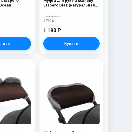
к Esspero
Муфта для рук на коляску
 Ocean
Esspero Diaz (натуральная
шерсть) Navy
В наличии
1 790 р
1 190
e
упить
Купить