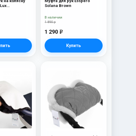
к на коляску
Муфта для рук Esspero
 Lux
Solana Brown
я шерсть)
В наличии
1 890 р
1 290
e
упить
Купить