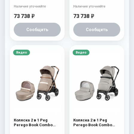
(прогулочный блок
(прогулочный блок
Pop-Up Completo)
Pop-Up Completo)
Наличие уточняйте
Наличие уточняйте
Aquamarine
Cream
73 738
73 738
e
e
Сообщить
Сообщить
Видео
Видео
Коляска 2 в 1 Peg
Коляска 2 в 1 Peg
Perego Book Combo
Perego Book Combo
Elite Mon Amour
Elite Moonstone