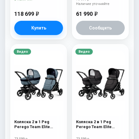
Наличие уточняйте
118 699
61 990
e
e
Купить
Сообщить
Видео
Видео
Коляска 2 в 1 Peg
Коляска 2 в 1 Peg
Perego Team Elite
Perego Team Elite
Combo Horizon
Combo Onyx
73 599 р
73 599 р