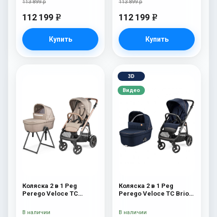
113 899 р
113 899 р
112 199
112 199
e
e
Купить
Купить
3D
Видео
Коляска 2 в 1 Peg
Коляска 2 в 1 Peg
Perego Veloce TC
Perego Veloce TC Brio
Belvedere Mon Amour
Blue Shine
New
В наличии
В наличии