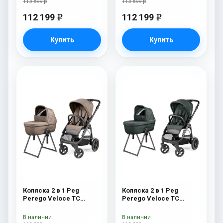
113 899 р
113 899 р
112 199
112 199
e
e
Купить
Купить
Коляска 2 в 1 Peg
Коляска 2 в 1 Peg
Perego Veloce TC
Perego Veloce TC
Belvedere Pine Bark
Belvedere Metal New
New
В наличии
В наличии