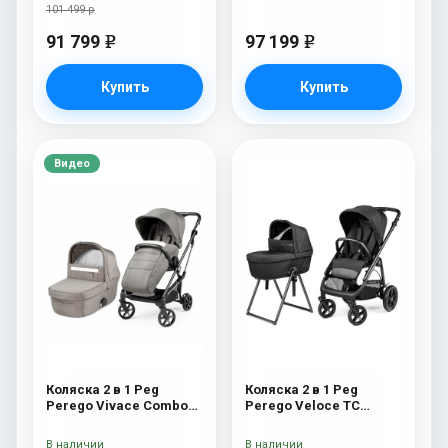
101 499 р
91 799
97 199
e
e
Купить
Купить
Видео
Коляска 2 в 1 Peg
Коляска 2 в 1 Peg
Perego Vivace Combo
Perego Veloce TC
City Grey
Belvedere True Black
New
В наличии
В наличии