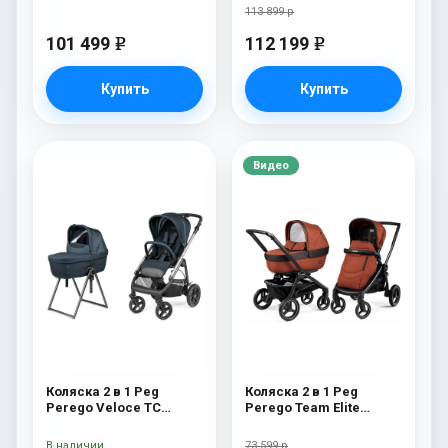
113 899 р
101 499
112 199
e
e
Купить
Купить
Видео
Коляска 2 в 1 Peg
Коляска 2 в 1 Peg
Perego Veloce TC
Perego Team Elite
Belvedere 500 New
Combo Terracotta
В наличии
73 599 р