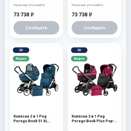
Pop-Up Completo) Onyx
Pop-Up Completo,
Наличие уточняйте
Наличие уточняйте
шасси White/Black)
Sunset
73 738
73 738
e
e
Сообщить
Сообщить
3D
3D
Видео
Видео
Коляска 2 в 1 Peg
Коляска 2 в 1 Peg
Perego Book 51 XL
Perego Book Plus Pop-
Modular System
Up Modular System
(прогулочный блок
(прогулочный блок