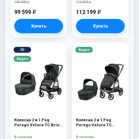
109 399 р
113 899 р
99 599
112 199
e
e
Купить
Купить
3D
Видео
Видео
Коляска 2 в 1 Peg
Коляска 2 в 1 Peg
Perego Veloce TC Brio
Perego Veloce TC
Metal
Green
В наличии
В наличии