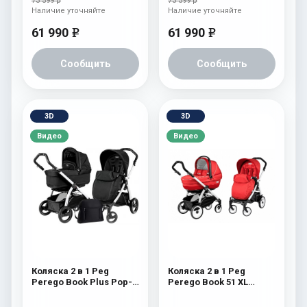
73 599 р
73 599 р
Наличие уточняйте
Наличие уточняйте
61 990
61 990
e
e
Сообщить
Сообщить
3D
3D
Видео
Видео
Коляска 2 в 1 Peg
Коляска 2 в 1 Peg
Perego Book Plus Pop-
Perego Book 51 XL
Up Modular System
Modular System
(прогулочный блок
(прогулочный блок