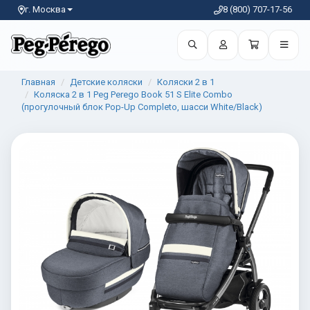
г. Москва
8 (800) 707-17-56
Главная
Детские коляски
Коляски 2 в 1
Коляска 2 в 1 Peg Perego Book 51 S Elite Combo
(прогулочный блок Pop-Up Completo, шасси White/Black)