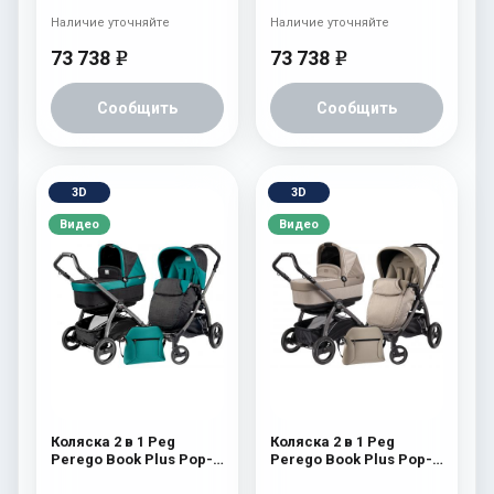
Pop-Up Completo) Tulip
Pop-Up Completo)
Наличие уточняйте
Наличие уточняйте
Atmosphere
73 738
73 738
e
e
Сообщить
Сообщить
3D
3D
Видео
Видео
Коляска 2 в 1 Peg
Коляска 2 в 1 Peg
Perego Book Plus Pop-
Perego Book Plus Pop-
Up Modular System
Up Modular System