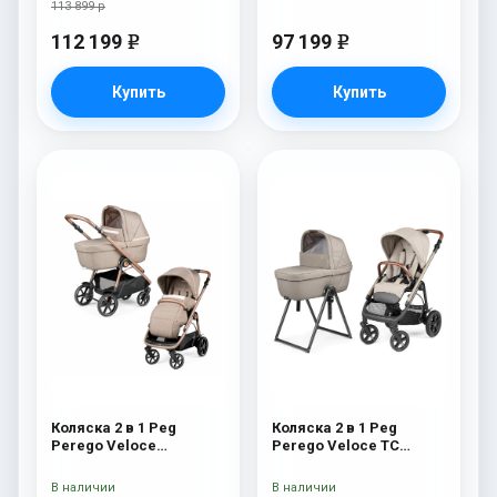
113 899 р
112 199
97 199
e
e
Купить
Купить
Коляска 2 в 1 Peg
Коляска 2 в 1 Peg
Perego Veloce
Perego Veloce TC
Belvedere Mon Amour
Belvedere Mercury New
В наличии
В наличии