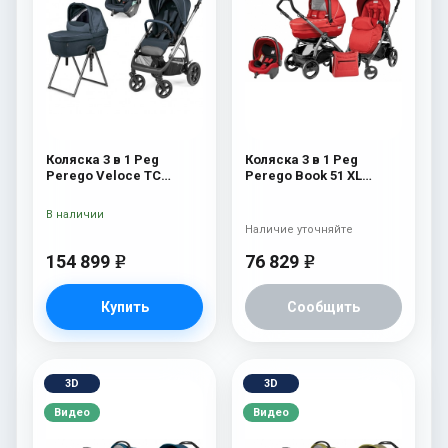
Коляска 3 в 1 Peg
Коляска 3 в 1 Peg
Perego Veloce TC
Perego Book 51 XL
Belvedere Lounge 500
Modular System
New
(прогулочный блок
В наличии
Pop-Up Completo,
Наличие уточняйте
шасси Jet) Sunset
154 899
76 829
e
e
Купить
Сообщить
3D
3D
Видео
Видео