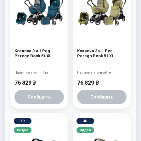
Коляска 3 в 1 Peg
Коляска 3 в 1 Peg
Perego Book 51 XL
Perego Book 51 XL
Modular System
Modular System
(прогулочный блок
(прогулочный блок
Pop-Up Completo,
Pop-Up Completo,
Наличие уточняйте
Наличие уточняйте
шасси Jet) Saxony Blue
шасси Jet) Green Tea
76 829
76 829
e
e
Сообщить
Сообщить
3D
3D
Видео
Видео