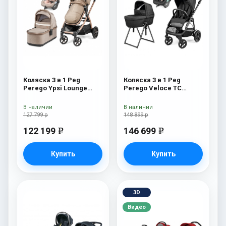
Коляска 3 в 1 Peg
Коляска 3 в 1 Peg
Perego Ypsi Lounge
Perego Veloce TC
Modular Mon Amour
Belvedere Lounge True
Black New
В наличии
В наличии
127 799 р
148 899 р
122 199
146 699
e
e
Купить
Купить
3D
Видео