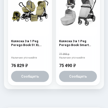
Коляска 3 в 1 Peg
Коляска 3 в 1 Peg
Perego Book 51 XL
Perego Book Smart
Modular System
Vapor
(прогулочный блок
77 393 р
Pop-Up Completo,
Наличие уточняйте
Наличие уточняйте
шасси White/Black)
Green Tea
76 829
75 490
e
e
Сообщить
Сообщить