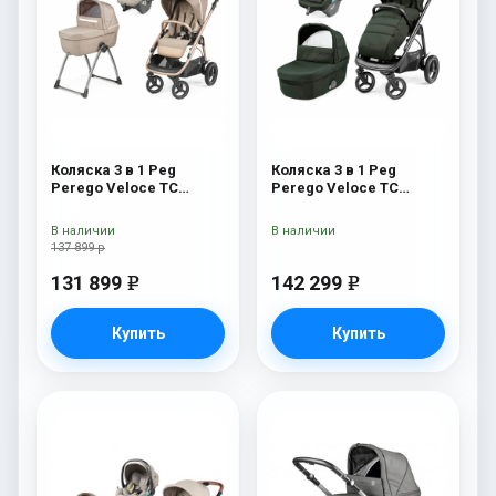
Коляска 3 в 1 Peg
Коляска 3 в 1 Peg
Perego Veloce TC
Perego Veloce TC
Belvedere SLK Mon
Lounge Green
Amour
В наличии
В наличии
137 899 р
131 899
142 299
e
e
Купить
Купить