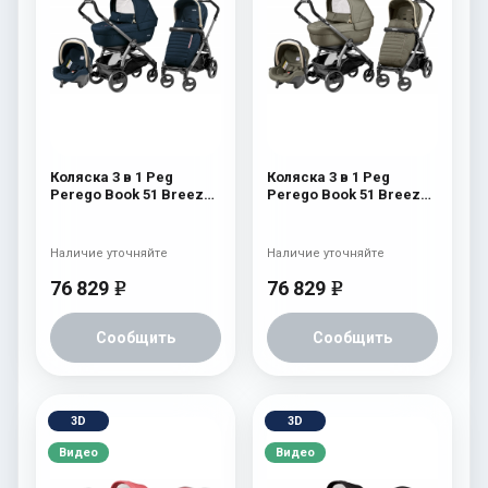
Коляска 3 в 1 Peg
Коляска 3 в 1 Peg
Perego Book 51 Breeze
Perego Book 51 Breeze
Modular (шасси Jet)
Modular (шасси Jet)
Breeze Blue
Breeze Kaki
Наличие уточняйте
Наличие уточняйте
76 829
76 829
e
e
Сообщить
Сообщить
3D
3D
Видео
Видео