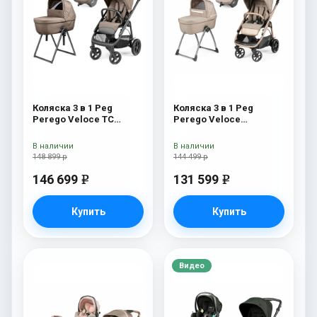
Коляска 3 в 1 Peg
Коляска 3 в 1 Peg
Perego Veloce TC
Perego Veloce
Belvedere Lounge Pine
Belvedere Lounge Mon
Bark New
Amour
В наличии
В наличии
148 899 р
144 499 р
146 699
131 599
e
e
Купить
Купить
Видео