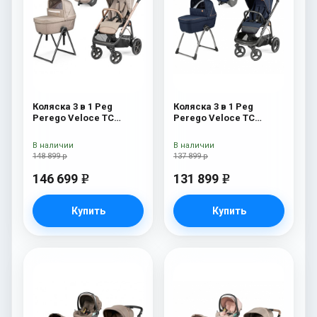
Коляска 3 в 1 Peg
Коляска 3 в 1 Peg
Perego Veloce TC
Perego Veloce TC
Belvedere Lounge Mon
Belvedere SLK Blue
Amour New
Shine
В наличии
В наличии
148 899 р
137 899 р
146 699
131 899
e
e
Купить
Купить