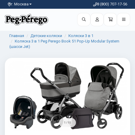
г. Москва
8 (800) 707-17-56
Главная
Детские коляски
Коляски 3 в 1
Коляска 3 в 1 Peg Perego Book 51 Pop-Up Modular System
(шасси Jet)
1 / 15