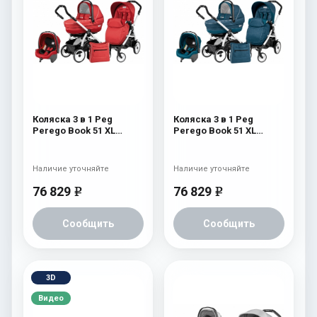
Коляска 3 в 1 Peg
Коляска 3 в 1 Peg
Perego Book 51 XL
Perego Book 51 XL
Modular System
Modular System
(прогулочный блок
(прогулочный блок
Pop-Up Completo,
Pop-Up Completo,
Наличие уточняйте
Наличие уточняйте
шасси White/Black)
шасси White/Black)
Sunset
Saxony Blue
76 829
76 829
e
e
Сообщить
Сообщить
3D
Видео