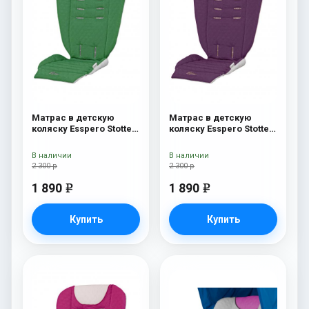
Матрас в детскую
Матрас в детскую
коляску Esspero Stotte
коляску Esspero Stotte
Green-White
Aubergine-White
В наличии
В наличии
2 300 р
2 300 р
1 890
1 890
e
e
Купить
Купить