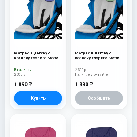
Матрас в детскую
Матрас в детскую
коляску Esspero Stotte
коляску Esspero Stotte
White-Navy
White-Green
В наличии
2 300 р
2 300 р
Наличие уточняйте
1 890
1 890
e
e
Купить
Сообщить