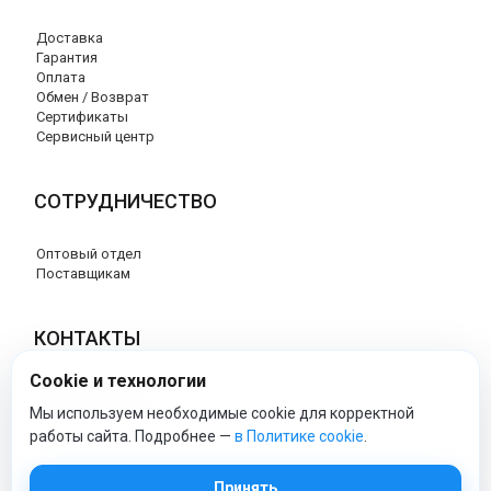
Доставка
Гарантия
Оплата
Обмен / Возврат
Сертификаты
Сервисный центр
СОТРУДНИЧЕСТВО
Оптовый отдел
Поставщикам
КОНТАКТЫ
Cookie и технологии
8 (800) 707-17-56
info@peg-perego-market.ru
Мы используем необходимые cookie для корректной
работы сайта. Подробнее —
в Политике cookie
.
peg-perego-market - Официальный сайт
Принять