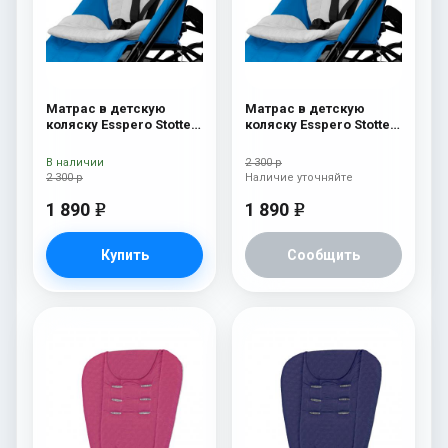
Матрас в детскую
Матрас в детскую
коляску Esspero Stotte
коляску Esspero Stotte
White-Navy
White-Green
В наличии
2 300 р
2 300 р
Наличие уточняйте
1 890
1 890
e
e
Купить
Сообщить