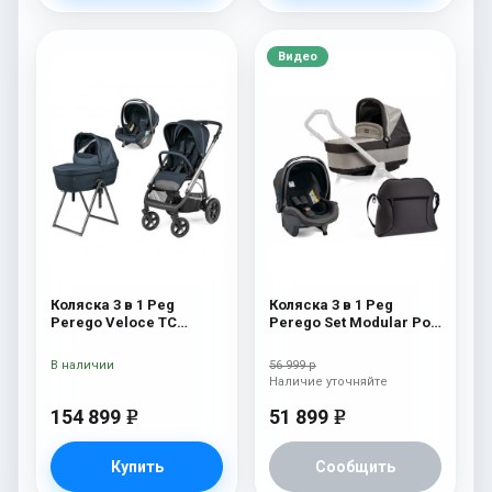
Видео
Коляска 3 в 1 Peg
Коляска 3 в 1 Peg
Perego Veloce TC
Perego Set Modular Pop
Belvedere Lounge 500
Up (без шасси)
New
Atmosphere
В наличии
56 999 р
Наличие уточняйте
154 899
51 899
e
e
Купить
Сообщить