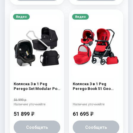
Видео
Видео
Коляска 3 в 1 Peg
Коляска 3 в 1 Peg
Perego Set Modular Pop
Perego Book 51 Geo
Up (без шасси) Onyx
Modular (шасси
White/Black) Geo Red
56 999 р
Наличие уточняйте
Наличие уточняйте
51 899
61 695
e
e
Сообщить
Сообщить