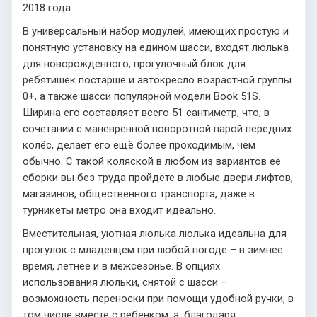
2018 года.
В универсальный набор модулей, имеющих простую и
понятную установку на едином шасси, входят люлька
для новорожденного, прогулочный блок для
ребятишек постарше и автокресло возрастной группы
0+, а также шасси популярной модели Book 51S.
Ширина его составляет всего 51 сантиметр, что, в
сочетании с маневренной поворотной парой передних
колёс, делает его ещё более проходимым, чем
обычно. С такой коляской в любом из вариантов её
сборки вы без труда пройдёте в любые двери лифтов,
магазинов, общественного транспорта, даже в
турникеты метро она входит идеально.
Вместительная, уютная люлька люлька идеальна для
прогулок с младенцем при любой погоде – в зимнее
время, летнее и в межсезонье. В опциях
использования люльки, снятой с шасси –
возможность переноски при помощи удобной ручки, в
том числе вместе с ребёнком, а, благодаря