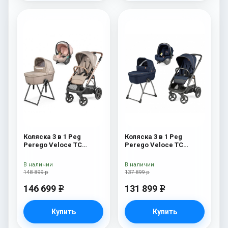
Коляска 3 в 1 Peg
Коляска 3 в 1 Peg
Perego Veloce TC
Perego Veloce TC
Belvedere Lounge Mon
Belvedere SLK Blue
Amour New
Shine
В наличии
В наличии
148 899 р
137 899 р
146 699
131 899
e
e
Купить
Купить