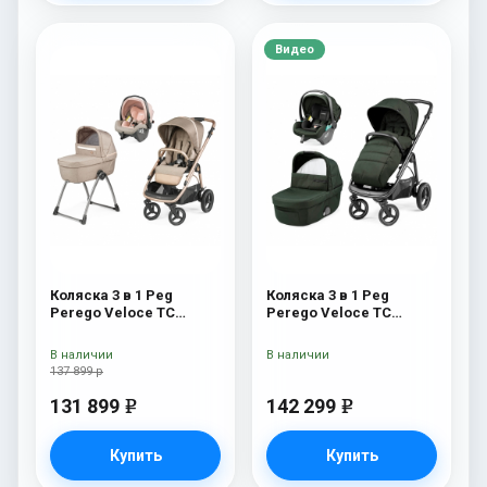
Видео
Коляска 3 в 1 Peg
Коляска 3 в 1 Peg
Perego Veloce TC
Perego Veloce TC
Belvedere SLK Mon
Lounge Green
Amour
В наличии
В наличии
137 899 р
131 899
142 299
e
e
Купить
Купить