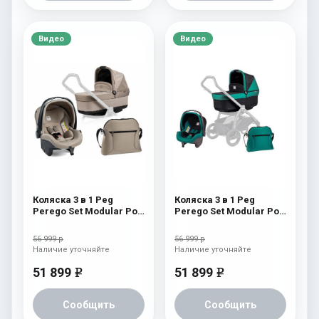
Видео
Видео
Коляска 3 в 1 Peg
Коляска 3 в 1 Peg
Perego Set Modular Pop
Perego Set Modular Pop
Up (без шасси) Cream
Up (без шасси)
Aquamarine
56 999 р
56 999 р
Наличие уточняйте
Наличие уточняйте
51 899
51 899
e
e
Сообщить
Сообщить