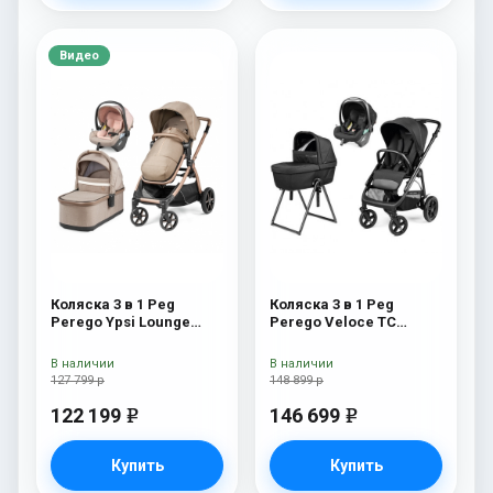
Видео
Коляска 3 в 1 Peg
Коляска 3 в 1 Peg
Perego Ypsi Lounge
Perego Veloce TC
Modular Mon Amour
Belvedere Lounge True
Black New
В наличии
В наличии
127 799 р
148 899 р
122 199
146 699
e
e
Купить
Купить