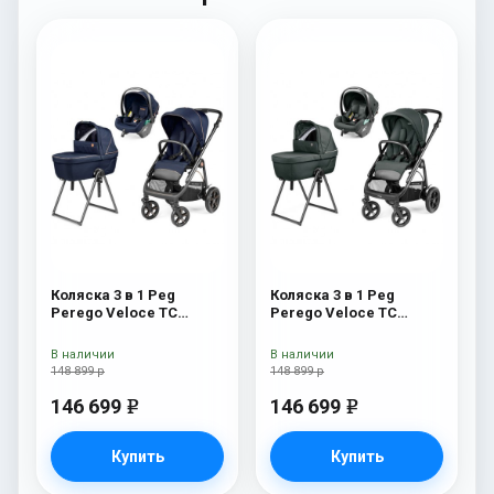
Коляска 3 в 1 Peg
Коляска 3 в 1 Peg
Perego Veloce TC
Perego Veloce TC
Belvedere Lounge Blue
Belvedere Lounge Metal
Shine New
New
В наличии
В наличии
148 899 р
148 899 р
146 699
146 699
e
e
Купить
Купить