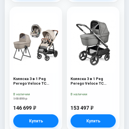
Коляска 3 в 1 Peg
Коляска 3 в 1 Peg
Perego Veloce TC
Perego Veloce TC
Belvedere Lounge Astral
Belvedere Lounge
New
Mercury
В наличии
В наличии
148 899 р
146 699
153 497
e
e
Купить
Купить