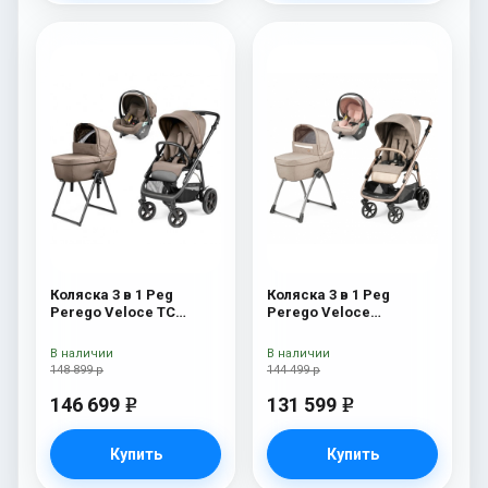
Коляска 3 в 1 Peg
Коляска 3 в 1 Peg
Perego Veloce TC
Perego Veloce
Belvedere Lounge Pine
Belvedere Lounge Mon
Bark New
Amour
В наличии
В наличии
148 899 р
144 499 р
146 699
131 599
e
e
Купить
Купить