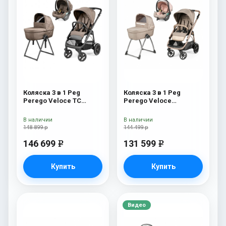
Коляска 3 в 1 Peg
Коляска 3 в 1 Peg
Perego Veloce TC
Perego Veloce
Belvedere Lounge Pine
Belvedere Lounge Mon
Bark New
Amour
В наличии
В наличии
148 899 р
144 499 р
146 699
131 599
e
e
Купить
Купить
Видео