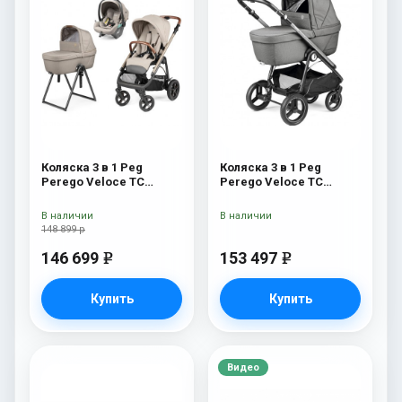
Коляска 3 в 1 Peg
Коляска 3 в 1 Peg
Perego Veloce TC
Perego Veloce TC
Belvedere Lounge Astral
Belvedere Lounge
New
Mercury
В наличии
В наличии
148 899 р
146 699
153 497
e
e
Купить
Купить
Видео