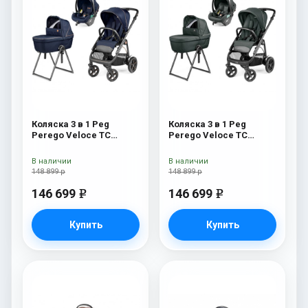
Коляска 3 в 1 Peg
Коляска 3 в 1 Peg
Perego Veloce TC
Perego Veloce TC
Belvedere Lounge Blue
Belvedere Lounge Metal
Shine New
New
В наличии
В наличии
148 899 р
148 899 р
146 699
146 699
e
e
Купить
Купить