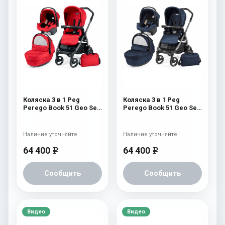
Коляска 3 в 1 Peg
Коляска 3 в 1 Peg
Perego Book 51 Geo Set
Perego Book 51 Geo Set
Modular (шасси
Modular (шасси
White/Black) Geo Red
White/Black) Geo Navy
Наличие уточняйте
Наличие уточняйте
64 400
64 400
e
e
Сообщить
Сообщить
Видео
Видео