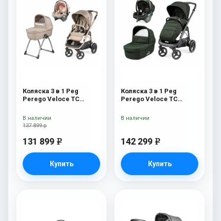
Коляска 3 в 1 Peg
Коляска 3 в 1 Peg
Perego Veloce TC
Perego Veloce TC
Belvedere SLK Mon
Lounge Green
Amour
В наличии
В наличии
137 899 р
131 899
142 299
e
e
Купить
Купить