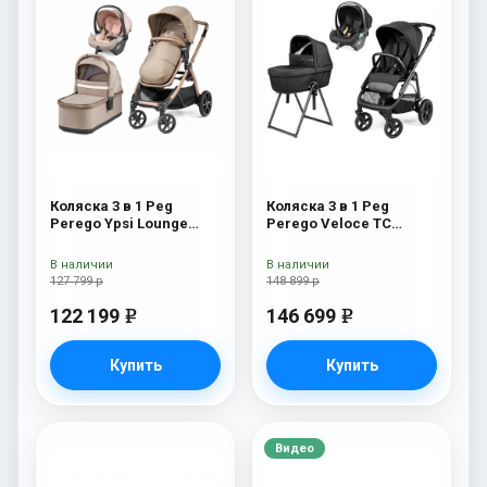
Коляска 3 в 1 Peg
Коляска 3 в 1 Peg
Perego Ypsi Lounge
Perego Veloce TC
Modular Mon Amour
Belvedere Lounge True
Black New
В наличии
В наличии
127 799 р
148 899 р
122 199
146 699
e
e
Купить
Купить
Видео