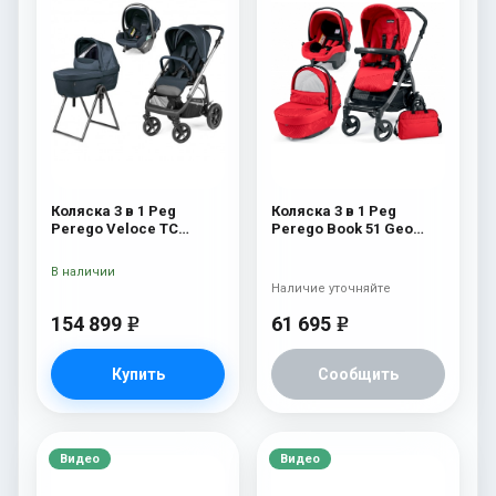
Коляска 3 в 1 Peg
Коляска 3 в 1 Peg
Perego Veloce TC
Perego Book 51 Geo
Belvedere Lounge 500
Modular (шасси
New
White/Black) Geo Red
В наличии
Наличие уточняйте
154 899
61 695
e
e
Купить
Сообщить
Видео
Видео