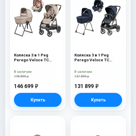
Коляска 3 в 1 Peg
Коляска 3 в 1 Peg
Perego Veloce TC
Perego Veloce TC
Belvedere Lounge Mon
Belvedere SLK Blue
Amour New
Shine
В наличии
В наличии
148 899 р
137 899 р
146 699
131 899
e
e
Купить
Купить