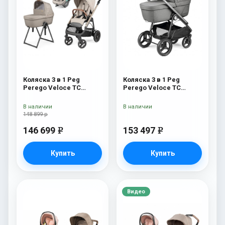
Коляска 3 в 1 Peg
Коляска 3 в 1 Peg
Perego Veloce TC
Perego Veloce TC
Belvedere Lounge Astral
Belvedere Lounge
New
Mercury
В наличии
В наличии
148 899 р
146 699
153 497
e
e
Купить
Купить
Видео