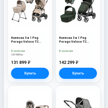
Коляска 3 в 1 Peg
Коляска 3 в 1 Peg
Perego Veloce TC
Perego Veloce TC
Belvedere SLK Mon
Lounge Green
Amour
В наличии
В наличии
137 899 р
131 899
142 299
e
e
Купить
Купить