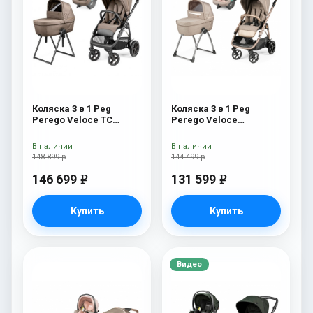
Коляска 3 в 1 Peg
Коляска 3 в 1 Peg
Perego Veloce TC
Perego Veloce
Belvedere Lounge Pine
Belvedere Lounge Mon
Bark New
Amour
В наличии
В наличии
148 899 р
144 499 р
146 699
131 599
e
e
Купить
Купить
Видео