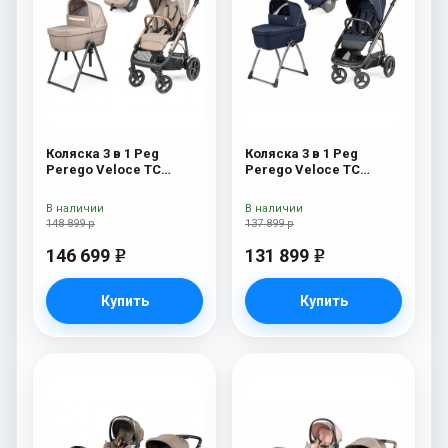
Коляска 3 в 1 Peg
Коляска 3 в 1 Peg
Perego Veloce TC
Perego Veloce TC
Belvedere Lounge Mon
Belvedere SLK Blue
Amour New
Shine
В наличии
В наличии
148 899 р
137 899 р
146 699
131 899
e
e
Купить
Купить