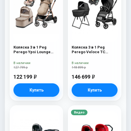
Коляска 3 в 1 Peg
Коляска 3 в 1 Peg
Perego Ypsi Lounge
Perego Veloce TC
Modular Mon Amour
Belvedere Lounge True
Black New
В наличии
В наличии
127 799 р
148 899 р
122 199
146 699
e
e
Купить
Купить
Видео