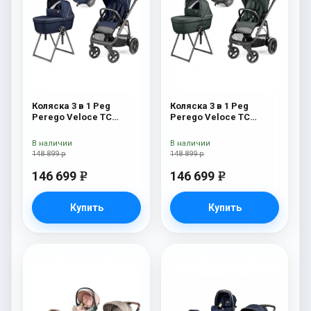
Коляска 3 в 1 Peg
Коляска 3 в 1 Peg
Perego Veloce TC
Perego Veloce TC
Belvedere Lounge Blue
Belvedere Lounge Metal
Shine New
New
В наличии
В наличии
148 899 р
148 899 р
146 699
146 699
e
e
Купить
Купить