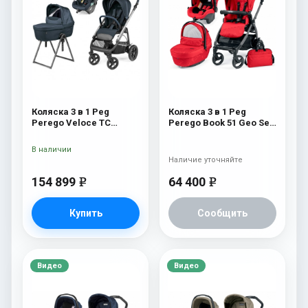
Коляска 3 в 1 Peg
Коляска 3 в 1 Peg
Perego Veloce TC
Perego Book 51 Geo Set
Belvedere Lounge 500
Modular (шасси
New
White/Black) Geo Red
В наличии
Наличие уточняйте
154 899
64 400
e
e
Купить
Сообщить
Видео
Видео