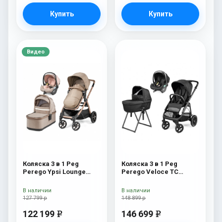
Купить
Купить
Видео
Коляска 3 в 1 Peg
Коляска 3 в 1 Peg
Perego Ypsi Lounge
Perego Veloce TC
Modular Mon Amour
Belvedere Lounge True
Black New
В наличии
В наличии
127 799 р
148 899 р
122 199
146 699
e
e