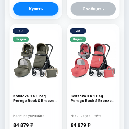
Купить
Сообщить
3D
3D
Видео
Видео
Коляска 3 в 1 Peg
Коляска 3 в 1 Peg
Perego Book S Breeze
Perego Book S Breeze
Set Modular (шасси
Set Modular (шасси
White/Black) Breeze
White/Black) Breeze
Kaki
Coral
Наличие уточняйте
Наличие уточняйте
84 879
84 879
e
e