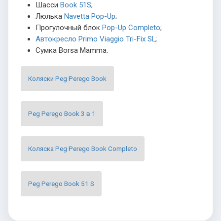
Шасси
Book 51S
;
Люлька
Navetta Pop-Up
;
Прогулочный блок
Pop-Up Completo
;
Автокресло Primo Viaggio Tri-Fix SL
;
Сумка Borsa Mamma.
Коляски Peg Perego Book
Peg Perego Book 3 в 1
Коляска Peg Perego Book Completo
Peg Perego Book 51 S