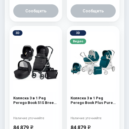
Сообщить
Сообщить
3D
3D
Видео
Коляска 3 в 1 Peg
Коляска 3 в 1 Peg
Perego Book 51S Breeze
Perego Book Plus Pure
Set Modular (шасси Jet)
XL Set Modular
Breeze Noir
Mediterranea
Наличие уточняйте
Наличие уточняйте
84 879
84 879
e
e