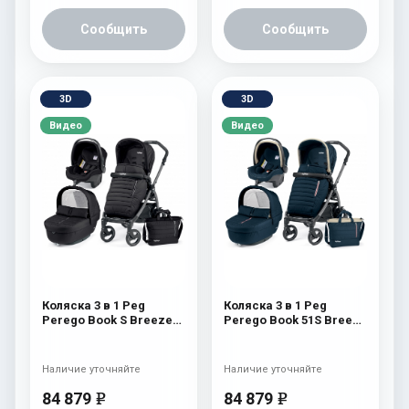
Сообщить
Сообщить
3D
3D
Видео
Видео
Коляска 3 в 1 Peg
Коляска 3 в 1 Peg
Perego Book S Breeze
Perego Book 51S Breeze
Set Modular (шасси
Set Modular (шасси
White/Black) Breeze
White/Black) Breeze
Noir
Blue
Наличие уточняйте
Наличие уточняйте
84 879
84 879
e
e