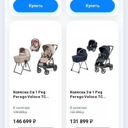
Купить
Купить
Коляска 3 в 1 Peg
Коляска 3 в 1 Peg
Perego Veloce TC
Perego Veloce TC
Belvedere Lounge Mon
Belvedere SLK Blue
Amour New
Shine
В наличии
В наличии
148 899 р
137 899 р
146 699
131 899
e
e