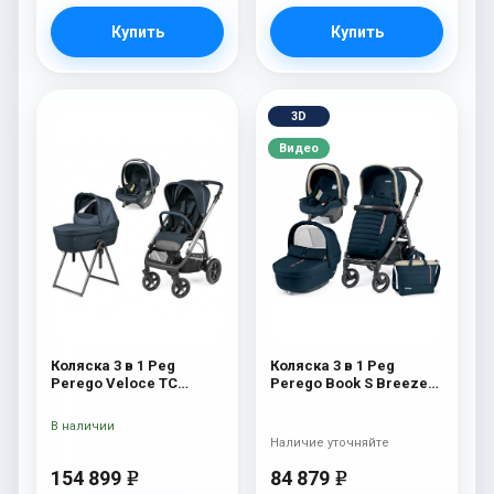
Купить
Купить
3D
Видео
Коляска 3 в 1 Peg
Коляска 3 в 1 Peg
Perego Veloce TC
Perego Book S Breeze
Belvedere Lounge 500
Set Modular (шасси
New
White/Black) Breeze
В наличии
Blue
Наличие уточняйте
154 899
84 879
e
e