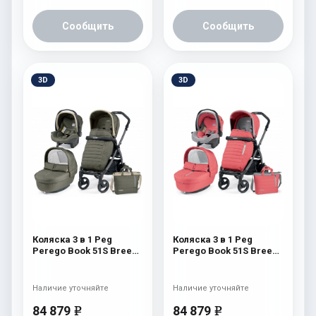
Сообщить
Сообщить
3D
3D
Коляска 3 в 1 Peg
Коляска 3 в 1 Peg
Perego Book 51S Breeze
Perego Book 51S Breeze
Set Modular (шасси Jet)
Set Modular (шасси Jet)
Breeze Kaki
Breeze Coral
Наличие уточняйте
Наличие уточняйте
84 879
84 879
e
e