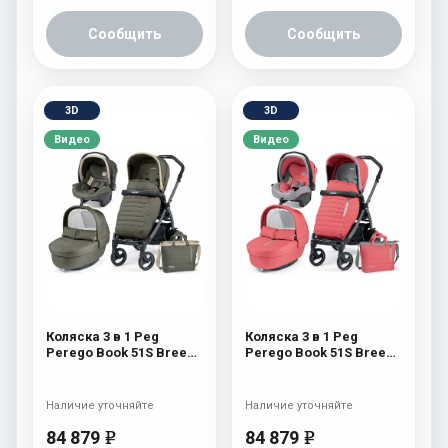
Сообщить
Сообщить
3D
3D
Видео
Видео
Коляска 3 в 1 Peg
Коляска 3 в 1 Peg
Perego Book 51S Breeze
Perego Book 51S Breeze
Set Modular (шасси
Set Modular (шасси
White/Black) Breeze
White/Black) Breeze
Kaki
Coral
Наличие уточняйте
Наличие уточняйте
84 879
84 879
e
e