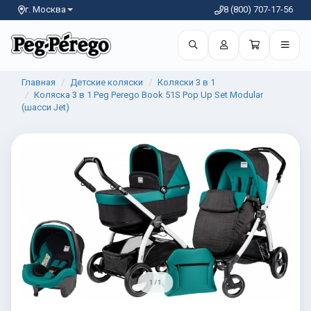
г. Москва
8 (800) 707-17-56
Главная
Детские коляски
Коляски 3 в 1
Коляска 3 в 1 Peg Perego Book 51S Pop Up Set Modular
(шасси Jet)
1 / 1