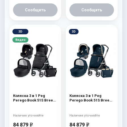
Сообщить
Сообщить
3D
3D
Видео
Коляска 3 в 1 Peg
Коляска 3 в 1 Peg
Perego Book 51S Breeze
Perego Book 51S Breeze
Set Modular (шасси
Set Modular (шасси Jet)
White/Black) Breeze
Breeze Blue
Noir
Наличие уточняйте
Наличие уточняйте
84 879
84 879
e
e