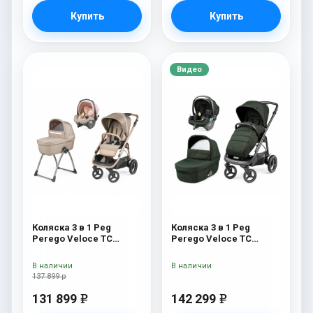
Купить
Купить
Видео
Коляска 3 в 1 Peg
Коляска 3 в 1 Peg
Perego Veloce TC
Perego Veloce TC
Belvedere SLK Mon
Lounge Green
Amour
В наличии
В наличии
137 899 р
131 899
142 299
e
e