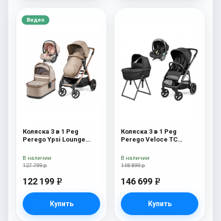
Видео
Коляска 3 в 1 Peg
Коляска 3 в 1 Peg
Perego Ypsi Lounge
Perego Veloce TC
Modular Mon Amour
Belvedere Lounge True
Black New
В наличии
В наличии
127 799 р
148 899 р
122 199
146 699
e
e
Купить
Купить