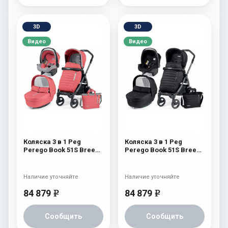
3D
3D
Видео
Видео
Коляска 3 в 1 Peg
Коляска 3 в 1 Peg
Perego Book 51S Breeze
Perego Book 51S Breeze
Set Modular (шасси
Set Modular (шасси
White/Black) Breeze
White/Black) Breeze
Coral
Noir
Наличие уточняйте
Наличие уточняйте
84 879
84 879
e
e
Сообщить
Сообщить