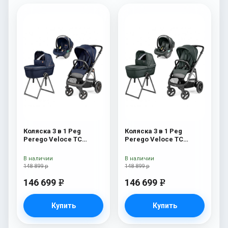
Коляска 3 в 1 Peg
Коляска 3 в 1 Peg
Perego Veloce TC
Perego Veloce TC
Belvedere Lounge Blue
Belvedere Lounge Metal
Shine New
New
В наличии
В наличии
148 899 р
148 899 р
146 699
146 699
e
e
Купить
Купить