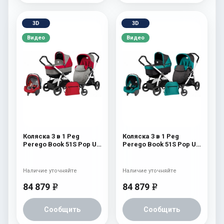
3D
3D
Видео
Видео
Коляска 3 в 1 Peg
Коляска 3 в 1 Peg
Perego Book 51S Pop Up
Perego Book 51S Pop Up
Set Modular (шасси Jet)
Set Modular (шасси Jet)
Tulip
Aquamarine
Наличие уточняйте
Наличие уточняйте
84 879
84 879
e
e
Сообщить
Сообщить