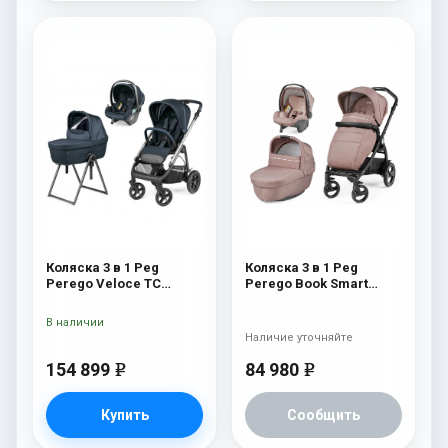
Коляска 3 в 1 Peg
Коляска 3 в 1 Peg
Perego Veloce TC
Perego Book Smart
Belvedere Lounge 500
Rosette
New
В наличии
Наличие уточняйте
154 899
84 980
e
e
Купить
Сообщить