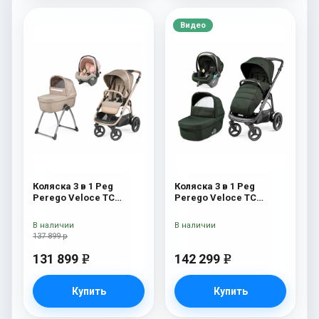
Видео
Коляска 3 в 1 Peg
Коляска 3 в 1 Peg
Perego Veloce TC
Perego Veloce TC
Belvedere SLK Mon
Lounge Green
Amour
В наличии
В наличии
137 899 р
131 899
142 299
e
e
Купить
Купить