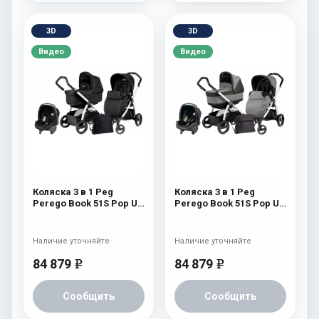
3D
3D
Видео
Видео
Коляска 3 в 1 Peg
Коляска 3 в 1 Peg
Perego Book 51S Pop Up
Perego Book 51S Pop Up
Set Modular (шасси Jet)
Set Modular (шасси Jet)
Onyx
Atmosphere
Наличие уточняйте
Наличие уточняйте
84 879
84 879
e
e
Сообщить
Сообщить