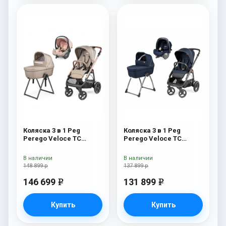
Коляска 3 в 1 Peg
Коляска 3 в 1 Peg
Perego Veloce TC
Perego Veloce TC
Belvedere Lounge Mon
Belvedere SLK Blue
Amour New
Shine
В наличии
В наличии
148 899 р
137 899 р
146 699
131 899
e
e
Купить
Купить