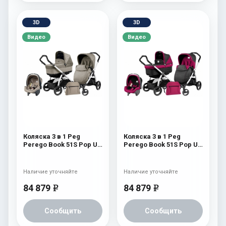
3D
3D
Видео
Видео
Коляска 3 в 1 Peg
Коляска 3 в 1 Peg
Perego Book 51S Pop Up
Perego Book 51S Pop Up
Set Modular (шасси Jet)
Set Modular (шасси Jet)
Cream
Fleur
Наличие уточняйте
Наличие уточняйте
84 879
84 879
e
e
Сообщить
Сообщить