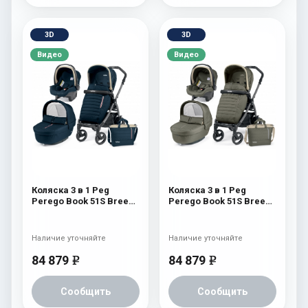
3D
3D
Видео
Видео
Коляска 3 в 1 Peg
Коляска 3 в 1 Peg
Perego Book 51S Breeze
Perego Book 51S Breeze
Set Modular (шасси
Set Modular (шасси
White/Black) Breeze
White/Black) Breeze
Blue
Kaki
Наличие уточняйте
Наличие уточняйте
84 879
84 879
e
e
Сообщить
Сообщить