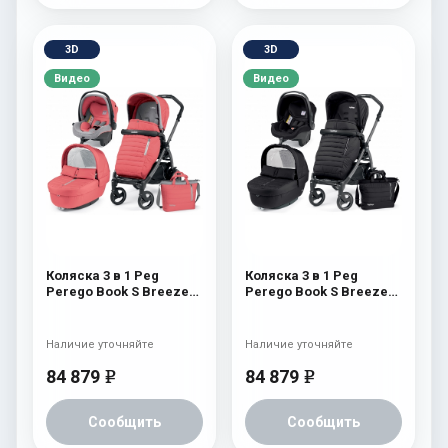
3D
3D
Видео
Видео
Коляска 3 в 1 Peg
Коляска 3 в 1 Peg
Perego Book S Breeze
Perego Book S Breeze
Set Modular (шасси
Set Modular (шасси
White/Black) Breeze
White/Black) Breeze
Coral
Noir
Наличие уточняйте
Наличие уточняйте
84 879
84 879
e
e
Сообщить
Сообщить