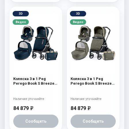
3D
3D
Видео
Видео
Коляска 3 в 1 Peg
Коляска 3 в 1 Peg
Perego Book S Breeze
Perego Book S Breeze
Set Modular (шасси
Set Modular (шасси
White/Black) Breeze
White/Black) Breeze
Blue
Kaki
Наличие уточняйте
Наличие уточняйте
84 879
84 879
e
e
Сообщить
Сообщить