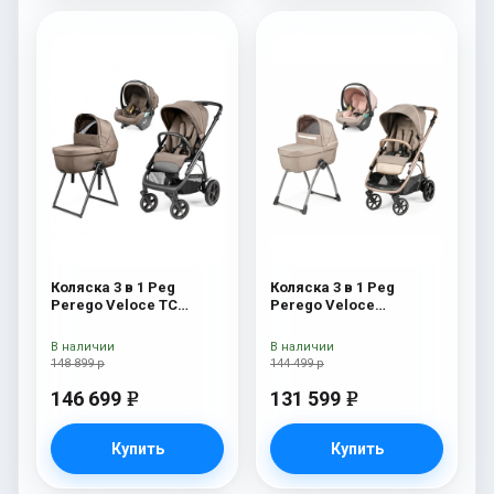
Коляска 3 в 1 Peg
Коляска 3 в 1 Peg
Perego Veloce TC
Perego Veloce
Belvedere Lounge Pine
Belvedere Lounge Mon
Bark New
Amour
В наличии
В наличии
148 899 р
144 499 р
146 699
131 599
e
e
Купить
Купить