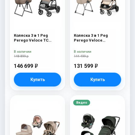
Коляска 3 в 1 Peg
Коляска 3 в 1 Peg
Perego Veloce TC
Perego Veloce
Belvedere Lounge Pine
Belvedere Lounge Mon
Bark New
Amour
В наличии
В наличии
148 899 р
144 499 р
146 699
131 599
e
e
Купить
Купить
Видео