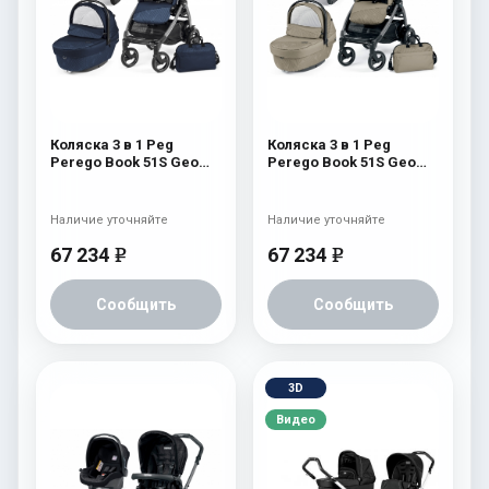
Коляска 3 в 1 Peg
Коляска 3 в 1 Peg
Perego Book 51S Geo
Perego Book 51S Geo
Modular (шасси Jet)
Modular (шасси Jet)
Geo Navy
Geo Beige
Наличие уточняйте
Наличие уточняйте
67 234
67 234
e
e
Сообщить
Сообщить
3D
Видео