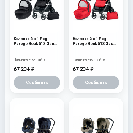
Коляска 3 в 1 Peg
Коляска 3 в 1 Peg
Perego Book 51S Geo
Perego Book 51S Geo
Modular (шасси
Modular (шасси Jet)
White/Black) Geo Black
Geo Red
Наличие уточняйте
Наличие уточняйте
67 234
67 234
e
e
Сообщить
Сообщить