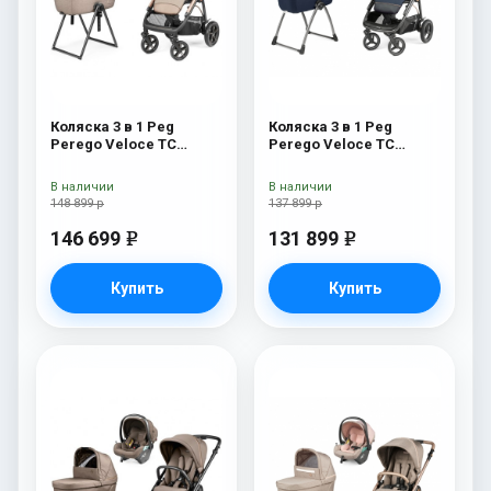
Коляска 3 в 1 Peg
Коляска 3 в 1 Peg
Perego Veloce TC
Perego Veloce TC
Belvedere Lounge Mon
Belvedere SLK Blue
Amour New
Shine
В наличии
В наличии
148 899 р
137 899 р
146 699
131 899
e
e
Купить
Купить