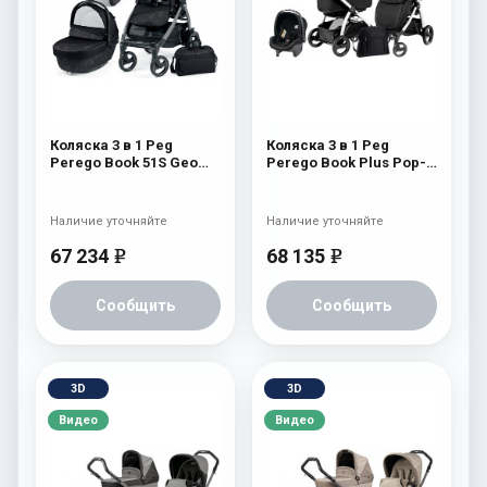
Коляска 3 в 1 Peg
Коляска 3 в 1 Peg
Perego Book 51S Geo
Perego Book Plus Pop-
Modular (шасси Jet)
Up Modular System
Geo Black
(прогулочный блок
Pop-Up Completo) Onyx
Наличие уточняйте
Наличие уточняйте
67 234
68 135
e
e
Сообщить
Сообщить
3D
3D
Видео
Видео