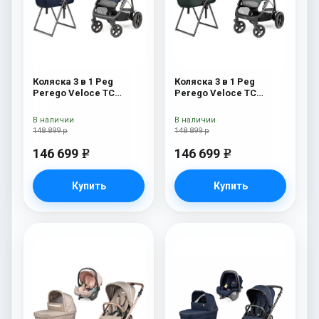
Коляска 3 в 1 Peg
Коляска 3 в 1 Peg
Perego Veloce TC
Perego Veloce TC
Belvedere Lounge Blue
Belvedere Lounge Metal
Shine New
New
В наличии
В наличии
148 899 р
148 899 р
146 699
146 699
e
e
Купить
Купить