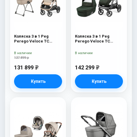
Коляска 3 в 1 Peg
Коляска 3 в 1 Peg
Perego Veloce TC
Perego Veloce TC
Belvedere SLK Mon
Lounge Green
Amour
В наличии
В наличии
137 899 р
131 899
142 299
e
e
Купить
Купить