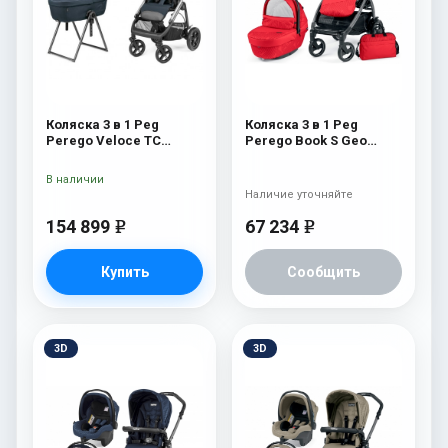
Коляска 3 в 1 Peg
Коляска 3 в 1 Peg
Perego Veloce TC
Perego Book S Geo
Belvedere Lounge 500
Modular (шасси
New
White/Black) Geo Red
В наличии
Наличие уточняйте
154 899
67 234
e
e
Купить
Сообщить
3D
3D