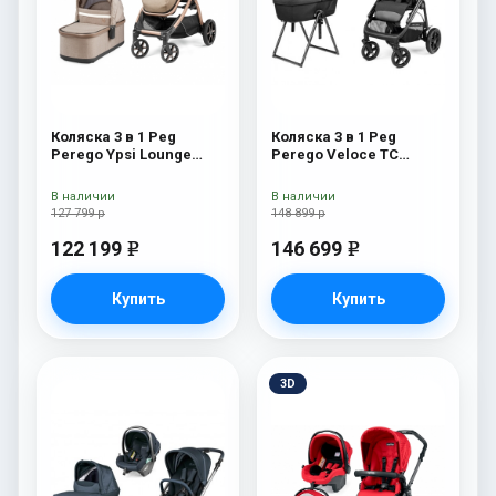
Коляска 3 в 1 Peg
Коляска 3 в 1 Peg
Perego Ypsi Lounge
Perego Veloce TC
Modular Mon Amour
Belvedere Lounge True
Black New
В наличии
В наличии
127 799 р
148 899 р
122 199
146 699
e
e
Купить
Купить
3D