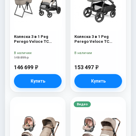
Коляска 3 в 1 Peg
Коляска 3 в 1 Peg
Perego Veloce TC
Perego Veloce TC
Belvedere Lounge Astral
Belvedere Lounge
New
Mercury
В наличии
В наличии
148 899 р
146 699
153 497
e
e
Купить
Купить
Видео