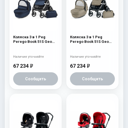
Коляска 3 в 1 Peg
Коляска 3 в 1 Peg
Perego Book 51S Geo
Perego Book 51S Geo
Modular (шасси
Modular (шасси
White/Black) Geo Navy
White/Black) Geo Beige
Наличие уточняйте
Наличие уточняйте
67 234
67 234
e
e
Сообщить
Сообщить