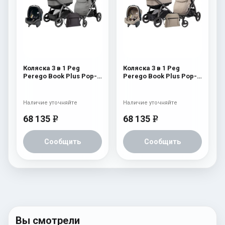
Коляска 3 в 1 Peg
Коляска 3 в 1 Peg
Perego Book Plus Pop-
Perego Book Plus Pop-
Up Modular System
Up Modular System
(прогулочный блок
(прогулочный блок
Pop-Up Completo)
Pop-Up Completo)
Наличие уточняйте
Наличие уточняйте
Atmosphere
Cream
68 135
68 135
e
e
Сообщить
Сообщить
Вы смотрели