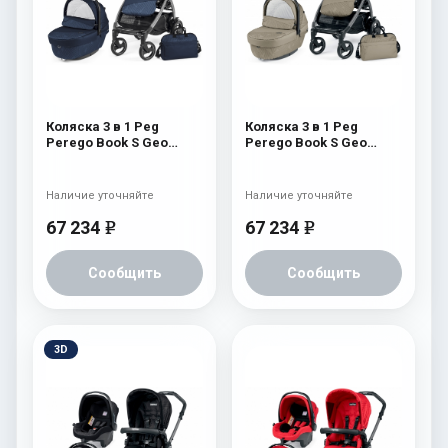
Коляска 3 в 1 Peg
Коляска 3 в 1 Peg
Perego Book S Geo
Perego Book S Geo
Modular (шасси
Modular (шасси
White/Black) Geo Navy
White/Black) Geo Beige
Наличие уточняйте
Наличие уточняйте
67 234
67 234
e
e
Сообщить
Сообщить
3D