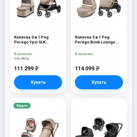
Коляска 3 в 1 Peg
Коляска 3 в 1 Peg
Perego Ypsi SLK
Perego Book Lounge
Modular Mon Amour
Modular Mon Amour
В наличии
В наличии
116 399 р
111 299
114 099
e
e
Купить
Купить
Видео