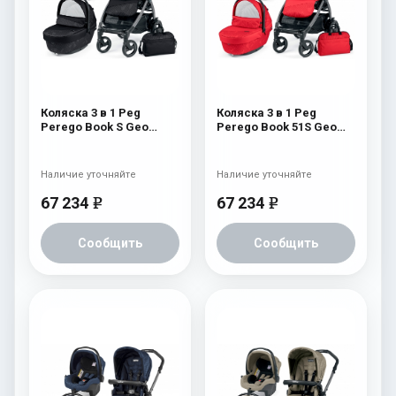
Коляска 3 в 1 Peg
Коляска 3 в 1 Peg
Perego Book S Geo
Perego Book 51S Geo
Modular (шасси
Modular (шасси
White/Black) Geo Black
White/Black) Geo Red
Наличие уточняйте
Наличие уточняйте
67 234
67 234
e
e
Сообщить
Сообщить