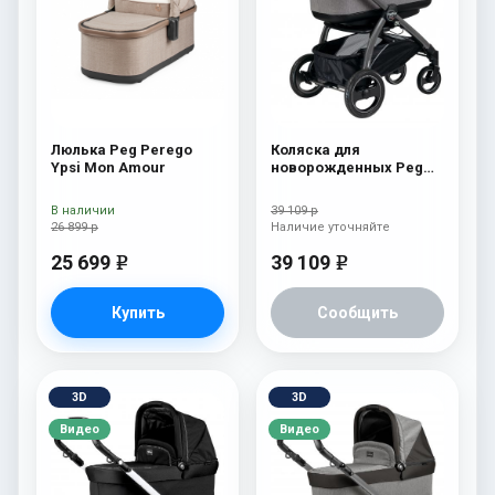
Люлька Peg Perego
Коляска для
Ypsi Mon Amour
новорожденных Peg
Perego Book S Pop-Up
(шасси Jet) Tulip
В наличии
39 109 р
26 899 р
Наличие уточняйте
25 699
39 109
e
e
Купить
Сообщить
3D
3D
Видео
Видео