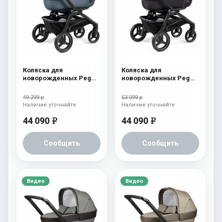
Коляска для
Коляска для
новорожденных Peg
новорожденных Peg
Perego Team Elite
Perego Team Elite Onyx
Horizon
49 299 р
53 099 р
Наличие уточняйте
Наличие уточняйте
44 090
44 090
e
e
Сообщить
Сообщить
Видео
Видео