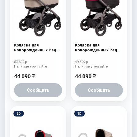
Коляска для
Коляска для
новорожденных Peg
новорожденных Peg
Perego Book S Pop-Up
Perego Book S Pop-Up
(шасси White/Black)
(шасси White/Black)
57 399 р
49 399 р
Cream
Fleur
Наличие уточняйте
Наличие уточняйте
44 090
44 090
e
e
Сообщить
Сообщить
3D
3D