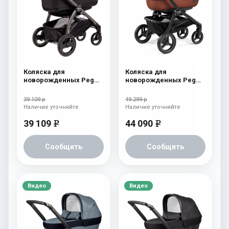
Коляска для
Коляска для
новорожденных Peg
новорожденных Peg
Perego Book S Pop-Up
Perego Team Elite
(шасси Jet) Fleur
Terracotta
39 109 р
49 299 р
Наличие уточняйте
Наличие уточняйте
39 109
44 090
e
e
Сообщить
Сообщить
Видео
Видео