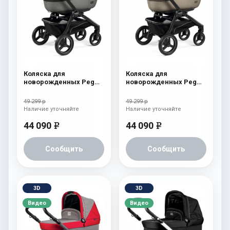
Коляска для
Коляска для
новорожденных Peg
новорожденных Peg
Perego Team Elite
Perego Team Elite
Atmosphere
Cream
49 299 р
49 299 р
Наличие уточняйте
Наличие уточняйте
44 090
44 090
e
e
Сообщить
Сообщить
3D
3D
Видео
Видео