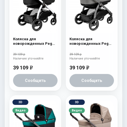
Коляска для
Коляска для
новорожденных Peg
новорожденных Peg
Perego Book S Pop-Up
Perego Book S Pop-Up
(шасси Jet) Onyx
(шасси Jet) atmosphere
39 109 р
39 109 р
Наличие уточняйте
Наличие уточняйте
39 109
39 109
e
e
Сообщить
Сообщить
3D
3D
Видео
Видео