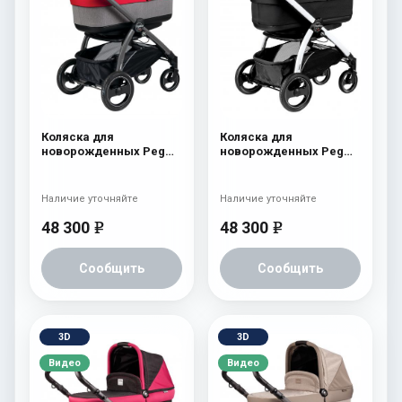
Коляска для
Коляска для
новорожденных Peg
новорожденных Peg
Perego Book Plus
Perego Book Plus
Navetta Pop-Up Tulip
Navetta Pop-Up Onyx
Наличие уточняйте
Наличие уточняйте
48 300
48 300
e
e
Сообщить
Сообщить
3D
3D
Видео
Видео