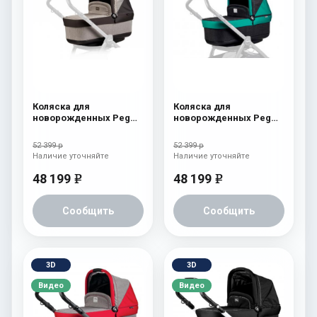
Коляска для
Коляска для
новорожденных Peg
новорожденных Peg
Perego Four (люлька
Perego Four (люлька
Pop-Up) Atmosphere
Pop-Up) Aquamarine
52 399 р
52 399 р
Наличие уточняйте
Наличие уточняйте
48 199
48 199
e
e
Сообщить
Сообщить
3D
3D
Видео
Видео