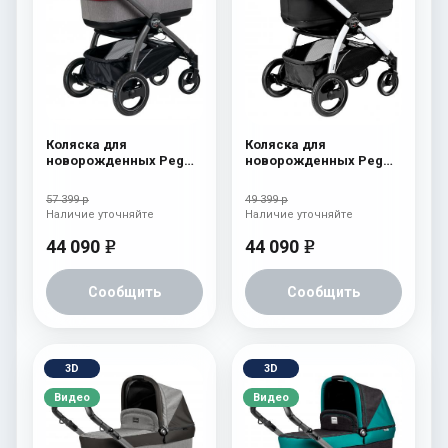
Коляска для
Коляска для
новорожденных Peg
новорожденных Peg
Perego Book S Pop-Up
Perego Book S Pop-Up
(шасси White/Black)
(шасси White/Black)
57 399 р
49 399 р
Tulip
Onyx
Наличие уточняйте
Наличие уточняйте
44 090
44 090
e
e
Сообщить
Сообщить
3D
3D
Видео
Видео