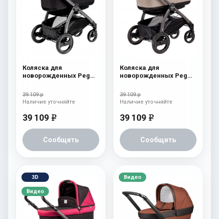
Коляска для
Коляска для
новорожденных Peg
новорожденных Peg
Perego Book S Pop-Up
Perego Book S Pop-Up
(шасси Jet)
(шасси Jet) Cream
39 109 р
39 109 р
aquamarine
Наличие уточняйте
Наличие уточняйте
39 109
39 109
e
e
Сообщить
Сообщить
3D
Видео
Видео