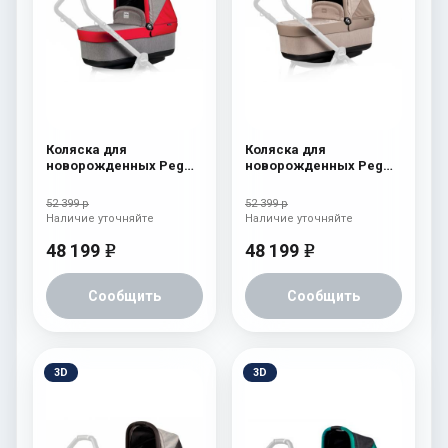
Коляска для
Коляска для
новорожденных Peg
новорожденных Peg
Perego Four (люлька
Perego Four (люлька
Pop-Up) Tulip
Pop-Up) Cream
52 399 р
52 399 р
Наличие уточняйте
Наличие уточняйте
48 199
48 199
e
e
Сообщить
Сообщить
3D
3D