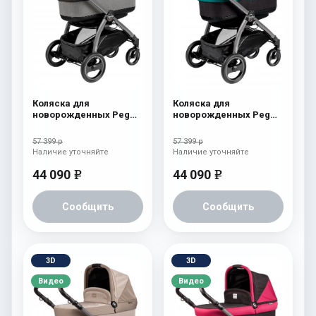
Коляска для
Коляска для
новорожденных Peg
новорожденных Peg
Perego Book S Pop-Up
Perego Book S Pop-Up
(шасси White/Black)
(шасси White/Black)
57 399 р
57 399 р
atmosphere
aquamarine
Наличие уточняйте
Наличие уточняйте
44 090
44 090
e
e
Сообщить
Сообщить
3D
3D
Видео
Видео