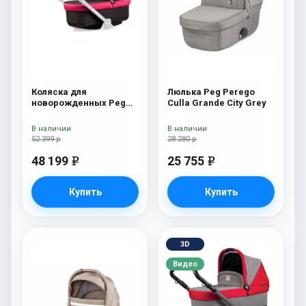
Коляска для
Люлька Peg Perego
новорожденных Peg
Culla Grande City Grey
Perego Four (люлька
Pop-Up) Fleur
В наличии
В наличии
52 399 р
28 280 р
48 199
25 755
e
e
Купить
Купить
3D
Видео