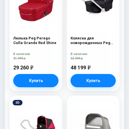
Люлька Peg Perego
Коляска для
Culla Grande Red Shine
новорожденных Peg
Perego Four (люлька
Pop-Up) Onyx
В наличии
В наличии
31 399 р
52 399 р
29 260
48 199
e
e
Купить
Купить
3D