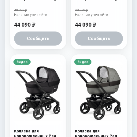
Perego Team Elite
Perego Team Elite
Terracotta
Horizon
49 299 р
49 299 р
Наличие уточняйте
Наличие уточняйте
44 090
44 090
e
e
Сообщить
Сообщить
Видео
Видео
Коляска для
Коляска для
новорожденных Peg
новорожденных Peg