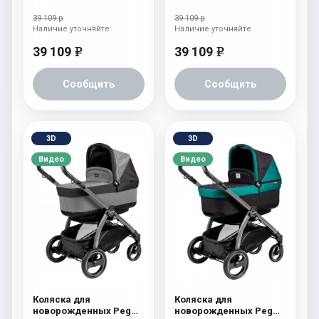
Perego Book S Pop-Up
Perego Book S Pop-Up
(шасси Jet) Tulip
(шасси Jet) Onyx
39 109 р
39 109 р
Наличие уточняйте
Наличие уточняйте
39 109
39 109
e
e
Сообщить
Сообщить
3D
3D
Видео
Видео
Коляска для
Коляска для
новорожденных Peg
новорожденных Peg