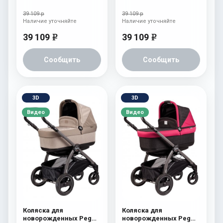
Perego Book S Pop-Up
Perego Book S Pop-Up
(шасси Jet) atmosphere
(шасси Jet)
39 109 р
39 109 р
aquamarine
Наличие уточняйте
Наличие уточняйте
39 109
39 109
e
e
Сообщить
Сообщить
3D
3D
Видео
Видео
Коляска для
Коляска для
новорожденных Peg
новорожденных Peg