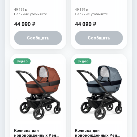
Perego Team Pop Up
Perego Team Pop Up
Cream
Atmosphere
49 199 р
49 199 р
Наличие уточняйте
Наличие уточняйте
44 090
44 090
e
e
Сообщить
Сообщить
Видео
Видео
Коляска для
Коляска для
новорожденных Peg
новорожденных Peg