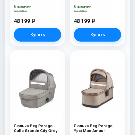
Perego Four (люлька
Perego Four (люлька
Pop-Up) Onyx
Pop-Up) Fleur
В наличии
В наличии
52 399 р
52 399 р
48 199
48 199
e
e
Купить
Купить
Люлька Peg Perego
Люлька Peg Perego
Culla Grande City Grey
Ypsi Mon Amour