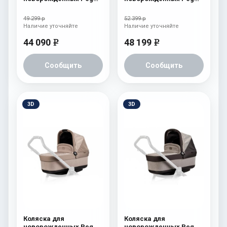
Perego Team Elite
Perego Four (люлька
Cream
Pop-Up) Tulip
49 299 р
52 399 р
Наличие уточняйте
Наличие уточняйте
44 090
48 199
e
e
Сообщить
Сообщить
3D
3D
Коляска для
Коляска для
новорожденных Peg
новорожденных Peg