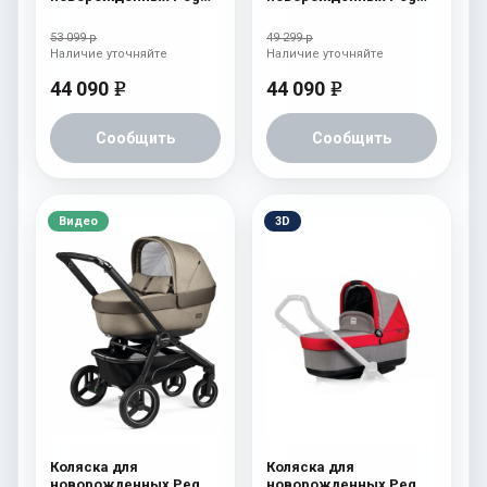
Perego Team Elite Onyx
Perego Team Elite
Atmosphere
53 099 р
49 299 р
Наличие уточняйте
Наличие уточняйте
44 090
44 090
e
e
Сообщить
Сообщить
Видео
3D
Коляска для
Коляска для
новорожденных Peg
новорожденных Peg