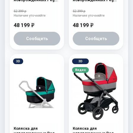
Perego Four (люлька
Perego Four (люлька
Pop-Up) Cream
Pop-Up) Atmosphere
52 399 р
52 399 р
Наличие уточняйте
Наличие уточняйте
48 199
48 199
e
e
Сообщить
Сообщить
3D
3D
Видео
Коляска для
Коляска для