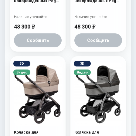
новорожденных Peg
новорожденных Peg
Perego Book Plus
Perego Book Plus
Navetta Pop-Up Onyx
Navetta Pop-Up Fleur
Наличие уточняйте
Наличие уточняйте
48 300
48 300
e
e
Сообщить
Сообщить
3D
3D
Видео
Видео
Коляска для
Коляска для