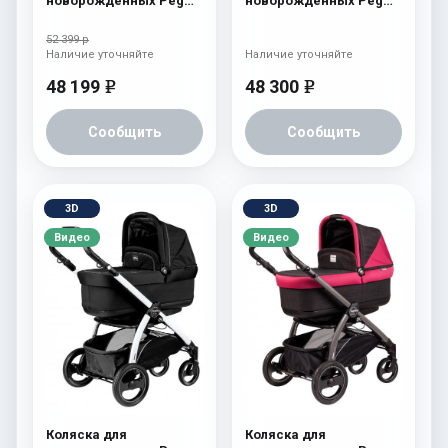
новорожденных Peg
новорожденных Peg
Perego Four (люлька
Perego Book Plus
Pop-Up) Aquamarine
Navetta Pop-Up Tulip
52 399 р
Наличие уточняйте
Наличие уточняйте
48 199
48 300
e
e
Сообщить
Сообщить
3D
3D
Видео
Видео
Коляска для
Коляска для