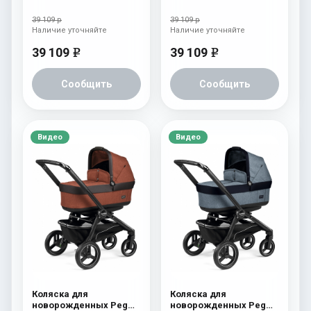
Perego Book S Pop-Up
Perego Book S Pop-Up
(шасси Jet) Cream
(шасси Jet) Fleur
39 109 р
39 109 р
Наличие уточняйте
Наличие уточняйте
39 109
39 109
e
e
Сообщить
Сообщить
Видео
Видео
Коляска для
Коляска для
новорожденных Peg
новорожденных Peg