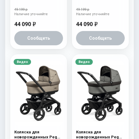
Perego Team Pop Up
Perego Team Pop Up
Terracotta
Horizon
49 199 р
49 199 р
Наличие уточняйте
Наличие уточняйте
44 090
44 090
e
e
Сообщить
Сообщить
Видео
Видео
Коляска для
Коляска для
новорожденных Peg
новорожденных Peg