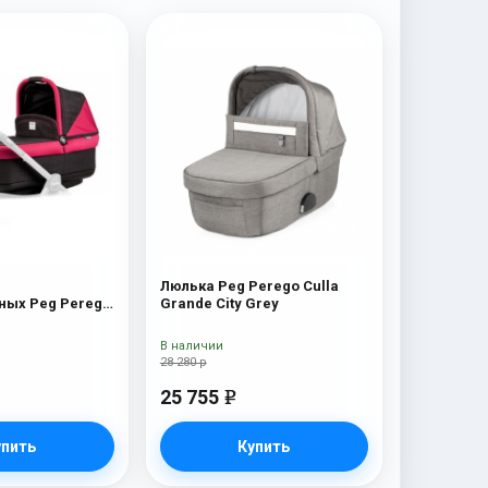
Люлька Peg Perego Culla
ых Peg Perego
Grande City Grey
 Pop-Up) Fleur
В наличии
28 280 р
25 755
e
упить
Купить