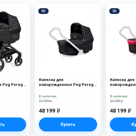
3D
3D
Коляска для
Коляска для
 Peg Perego
новорожденных Peg Perego
новорожденн
yx
Four (люлька Pop-Up) Onyx
Four (люлька
В наличии
В наличии
52 399 р
52 399 р
48 199
48 199
e
e
ть
Купить
К