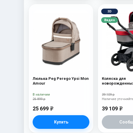
3D
Видео
Люлька Peg Perego Ypsi Mon
Коляска для
Amour
новорожденных
Book S Pop-Up (
Tulip
В наличии
39 109 р
26 899 р
Наличие уточняйт
25 699
39 109
e
e
Купить
Сообщ