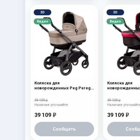
3D
3D
Видео
Видео
Коляска для
Коляска для
новорожденных Peg Perego
новорожденных
Book S Pop-Up (шасси Jet)
Book S Pop-Up (
Cream
Fleur
39 109 р
39 109 р
Наличие уточняйте
Наличие уточняйт
39 109
39 109
e
e
Сообщить
Сообщ