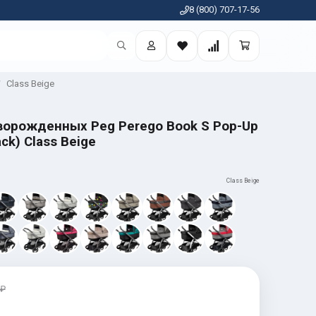
8 (800) 707-17-56
Class Beige
ворожденных Peg Perego Book S Pop-Up
ck) Class Beige
Class Beige
 ₽