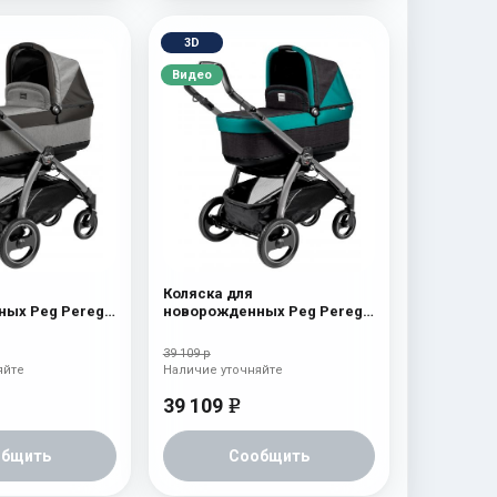
3D
Видео
Коляска для
ых Peg Perego
новорожденных Peg Perego
p (шасси Jet)
Book S Pop-Up (шасси Jet)
aquamarine
39 109 р
яйте
Наличие уточняйте
39 109
e
общить
Сообщить