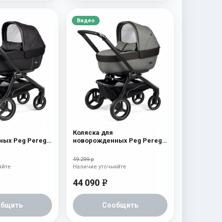
Видео
Коляска для
ых Peg Perego
новорожденных Peg Perego
yx
Team Elite Atmosphere
49 299 р
яйте
Наличие уточняйте
44 090
e
общить
Сообщить