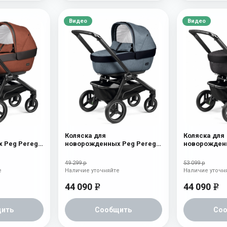
Видео
Видео
Коляска для
Коляска для
 Peg Perego
новорожденных Peg Perego
новорожденн
cotta
Team Elite Horizon
Team Elite On
49 299 р
53 099 р
е
Наличие уточняйте
Наличие уточн
44 090
44 090
e
e
ить
Сообщить
Со