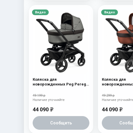
Видео
Видео
Коляска для
Коляска для
новорожденных Peg Perego
новорожденных
Team Pop Up Atmosphere
Team Elite Terra
49 199 р
49 299 р
Наличие уточняйте
Наличие уточняйт
44 090
44 090
e
e
Сообщить
Сообщ