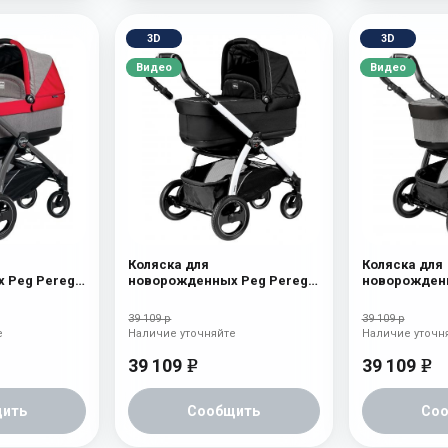
3D
3D
Видео
Видео
Коляска для
Коляска для
 Peg Perego
новорожденных Peg Perego
новорожденн
шасси Jet)
Book S Pop-Up (шасси Jet)
Book S Pop-U
Onyx
atmosphere
39 109 р
39 109 р
е
Наличие уточняйте
Наличие уточн
39 109
39 109
e
e
ить
Сообщить
Со