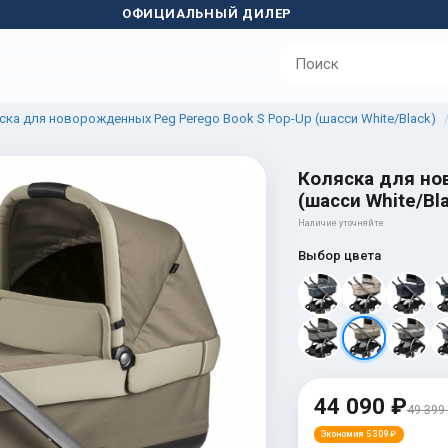
ОФИЦИАЛЬНЫЙ ДИЛЕР
ска для новорожденных Peg Perego Book S Pop-Up (шасси White/Black)
Коляска для но
(шасси White/Bla
Наличие уточняйте
Выбор цвета
44 090 ₽
49 399
Экономия 5 309 ₽