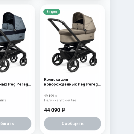
Видео
Коляска для
ых Peg Perego
новорожденных Peg Perego
 Horizon
Team Pop Up Cream
49 199 р
яйте
Наличие уточняйте
44 090
e
общить
Сообщить