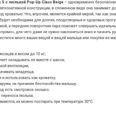
S с люлькой Pop-Up Class Beige
– одновременно безопасная
 мягконатяжной конструкции, в сложенном виде она занимает д
д кроватью. Что, впрочем, является крайней мерой, так как он
и будет необходима для долгих, плодотворных и здоровых прог
мой, а передняя поворотная пара поможет совершать идеальн
прямо», для чего даже не нужно наклоняться вниз и пачкать р
естится много ваших вещей и вещей малыша или покупки из ма
есяцев и весом до 10 кг;
яет складывать её вместе с шасси;
мой вентиляции;
ачивать младенца;
 и использовать как кроватку;
аружи, не причиняя беспокойства малышу;
од есть смотровое окошко;
 переноса люльки;
имаются, их можно постирать при температуре 30°С.