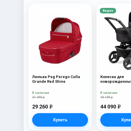
Видео
Люлька Peg Perego Culla
Коляска для
Grande Red Shine
новорожденных
Team Pop Up On
В наличии
В наличии
31 399 р
49 199 р
29 260
44 090
e
e
Купить
Купи