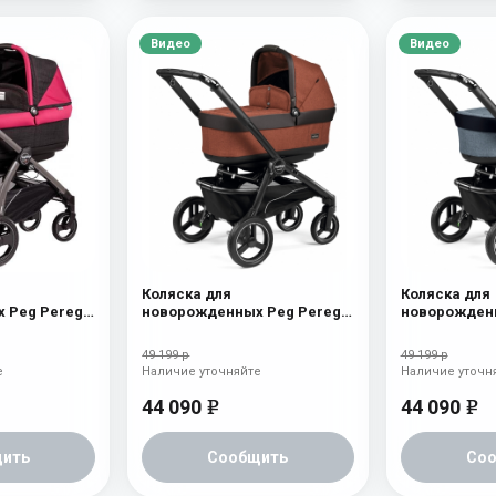
Видео
Видео
Коляска для
Коляска для
 Peg Perego
новорожденных Peg Perego
новорожденн
шасси Jet)
Team Pop Up Terracotta
Team Pop Up
49 199 р
49 199 р
е
Наличие уточняйте
Наличие уточн
44 090
44 090
e
e
ить
Сообщить
Со