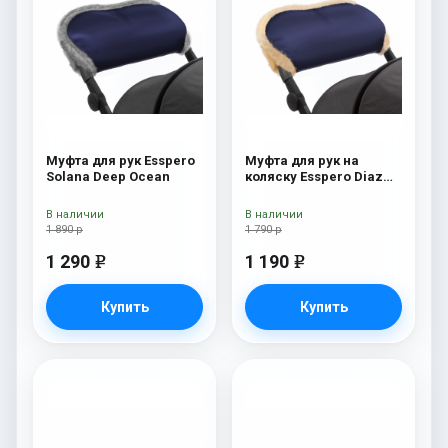
Муфта для рук Esspero
Муфта для рук на
Solana Deep Ocean
коляску Esspero Diaz
(натуральная шерсть)
Navy
В наличии
В наличии
1 890 р
1 790 р
1 290
1 190
e
e
Купить
Купить