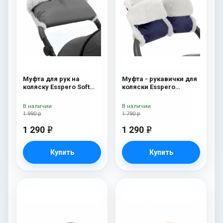
Муфта для рук на
Муфта - рукавички для
коляску Esspero Soft
коляски Esspero
Fur Lux (натуральная
Christer Navy
шерсть) Grey
В наличии
В наличии
1 990 р
1 790 р
1 290
1 290
e
e
Купить
Купить