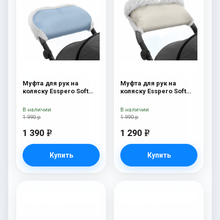
Муфта для рук на
Муфта для рук на
коляску Esspero Soft
коляску Esspero Soft
Fur Blue Mountain
Fur Lux (натуральная
шерсть) Beige
В наличии
В наличии
1 990 р
1 990 р
1 390
1 290
e
e
Купить
Купить