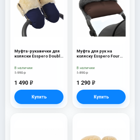
Муфта-рукавички для
Муфта для рук на
коляски Esspero Double
коляску Esspero Four
Navy
Lux (натуральная
шерсть) Chocolat
В наличии
В наличии
1 990 р
1 890 р
1 490
1 290
e
e
Купить
Купить