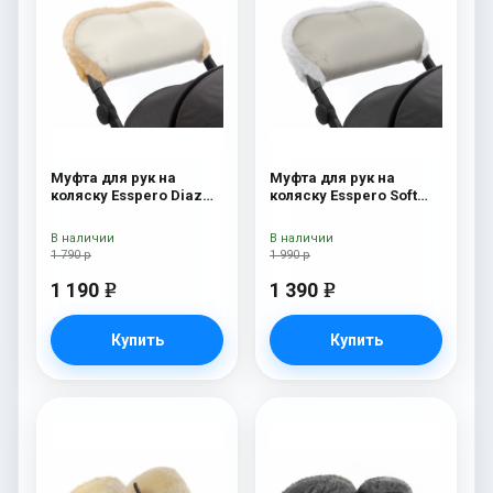
Муфта для рук на
Муфта для рук на
коляску Esspero Diaz
коляску Esspero Soft
(натуральная шерсть)
Fur Beige
Beige
В наличии
В наличии
1 790 р
1 990 р
1 190
1 390
e
e
Купить
Купить