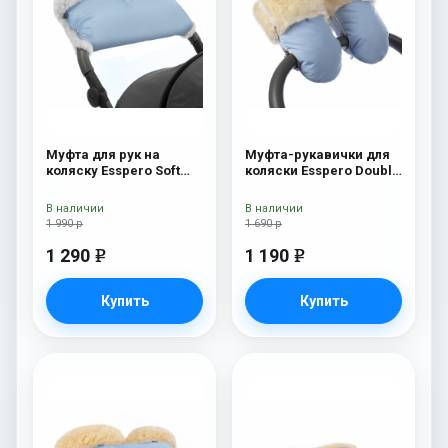
Муфта для рук на
Муфта-рукавички для
коляску Esspero Soft
коляски Esspero Double
Fur Lux (натуральная
Blue Mountain
шерсть) Blue Mountain
В наличии
В наличии
1 990 р
1 690 р
1 290
1 190
e
e
Купить
Купить