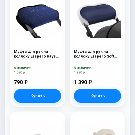
Муфта для рук на
Муфта для рук на
коляску Esspero Rays
коляску Esspero Soft
Navy
Fur Navy
В наличии
В наличии
1 090 р
1 990 р
790
1 390
e
e
Купить
Купить