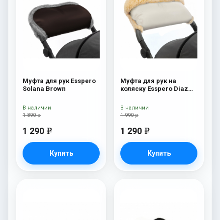
Муфта для рук Esspero
Муфта для рук на
Solana Brown
коляску Esspero Diaz
Lux (Натуральная
шерсть) Beige
В наличии
В наличии
1 890 р
1 990 р
1 290
1 290
e
e
Купить
Купить