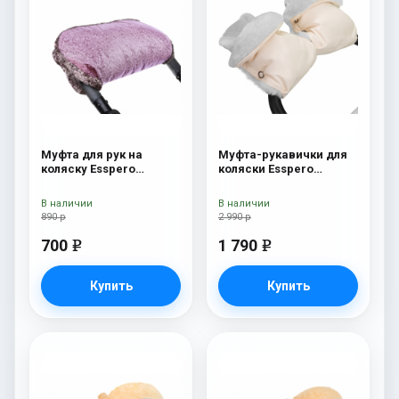
Муфта для рук на
Муфта-рукавички для
коляску Esspero
коляски Esspero
Jennifer Pink
Margareta (100%
овечья шерсть) Cream
В наличии
В наличии
890 р
2 990 р
700
1 790
e
e
Купить
Купить