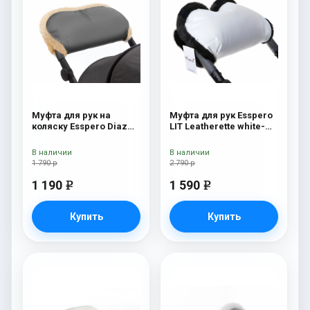
Муфта для рук на
Муфта для рук Esspero
коляску Esspero Diaz
LIT Leatherette white-
(натуральная шерсть)
black
Grey
В наличии
В наличии
1 790 р
2 790 р
1 190
1 590
e
e
Купить
Купить