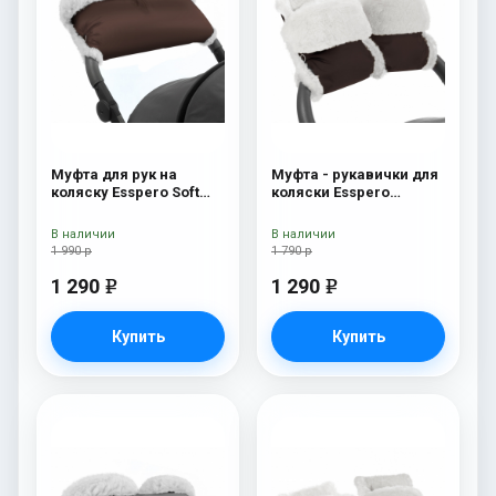
Муфта для рук на
Муфта - рукавички для
коляску Esspero Soft
коляски Esspero
Fur Lux (натуральная
Christer Chocolat
шерсть) Chocolat
В наличии
В наличии
1 990 р
1 790 р
1 290
1 290
e
e
Купить
Купить