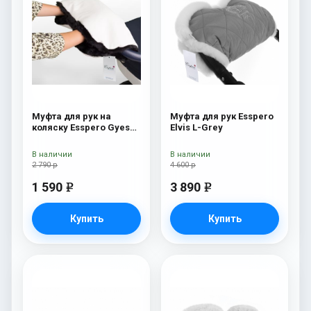
Муфта для рук на
Муфта для рук Esspero
коляску Esspero Gуеs
Elvis L-Grey
Lux White/Black
В наличии
В наличии
2 790 р
4 600 р
1 590
3 890
e
e
Купить
Купить