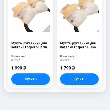
Муфта-рукавички для
Муфта-рукавички для
коляски Esspero Carina
коляски Esspero Olsson
(100% овечья шерсть)
(100% овечья шерсть)
Cream
Cream
В наличии
В наличии
3 290 р
3 090 р
1 990
1 790
e
e
Купить
Купить