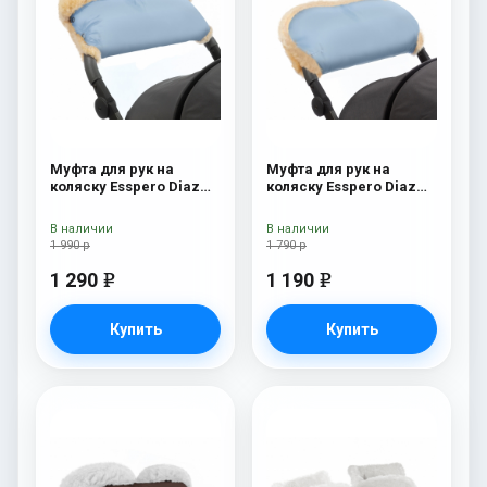
Муфта для рук на
Муфта для рук на
коляску Esspero Diaz
коляску Esspero Diaz
Lux (Натуральная
(натуральная шерсть)
шерсть) Blue Mountain
Blue Mountain
В наличии
В наличии
1 990 р
1 790 р
1 290
1 190
e
e
Купить
Купить