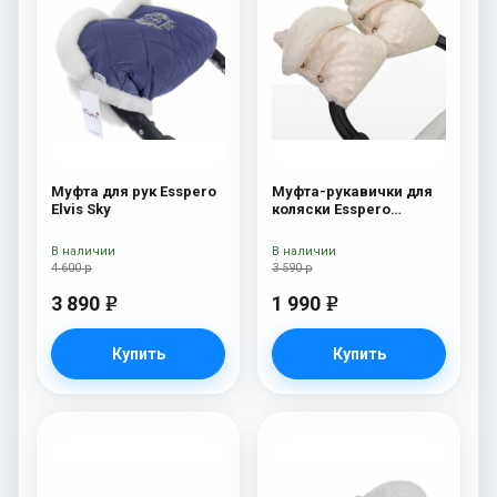
Муфта для рук Esspero
Муфта-рукавички для
Elvis Sky
коляски Esspero
Karolina (100% овечья
шерсть) Cream
В наличии
В наличии
4 600 р
3 590 р
3 890
1 990
e
e
Купить
Купить