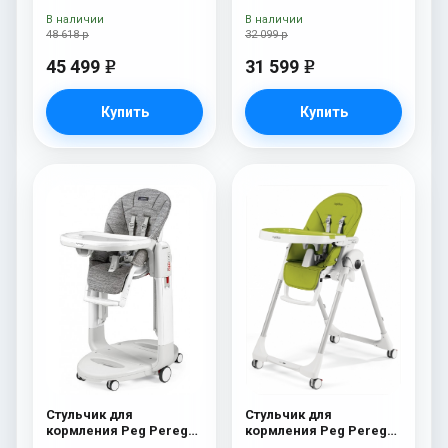
Cacao New
В наличии
В наличии
48 618 р
32 099 р
45 499
31 599
e
e
Купить
Купить
Стульчик для
Стульчик для
кормления Peg Perego
кормления Peg Perego
Tatamia Follow Me
Prima Pappa Follow Me