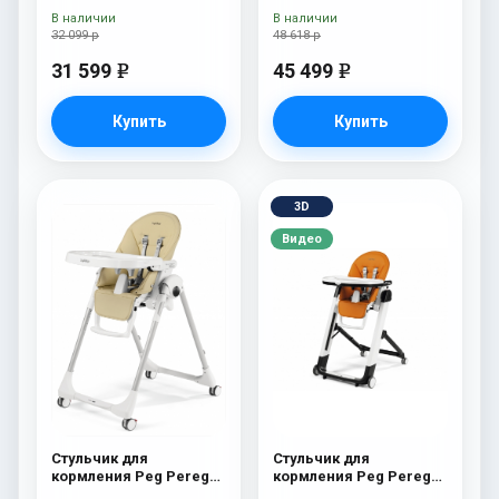
В наличии
В наличии
32 099 р
48 618 р
31 599
45 499
e
e
Купить
Купить
3D
Видео
Стульчик для
Стульчик для
кормления Peg Perego
кормления Peg Perego
Prima Pappa Follow Me
Siesta Follow Me