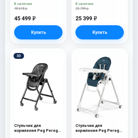
Paloma New
Mon Amour
В наличии
В наличии
48 618 р
25 799 р
45 499
25 399
e
e
Купить
Купить
3D
Стульчик для
Стульчик для
кормления Peg Perego
кормления Peg Perego
Living True Black
Prima Pappa Follow Me