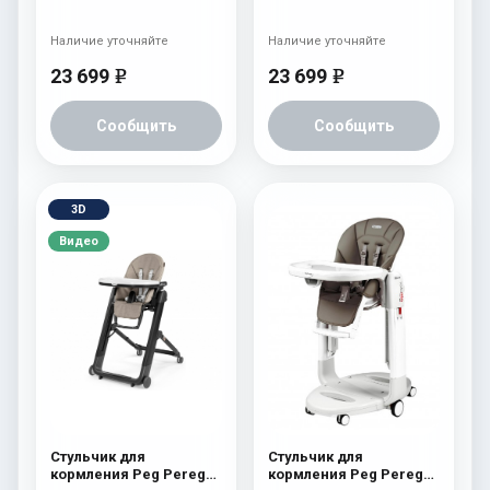
Prima Pappa Follow Me
Prima Pappa Follow Me
Bear Azul
Babydot Beige
Наличие уточняйте
Наличие уточняйте
23 699
23 699
e
e
Сообщить
Сообщить
3D
Видео
Стульчик для
Стульчик для
кормления Peg Perego
кормления Peg Perego