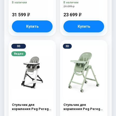
Ice
В наличии
В наличии
24 099 р
31 599
23 699
e
e
Купить
Купить
3D
3D
Видео
Стульчик для
Стульчик для
кормления Peg Perego
кормления Peg Perego
Siesta Follow Me Ice
Living Sage