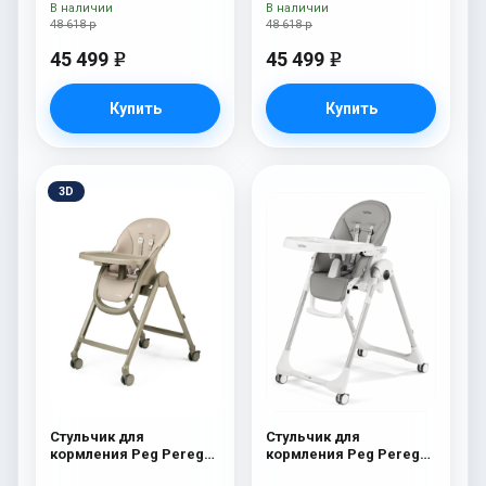
New
New
В наличии
В наличии
48 618 р
48 618 р
45 499
45 499
e
e
Купить
Купить
3D
Стульчик для
Стульчик для
кормления Peg Perego
кормления Peg Perego
Living Space Sand
Prima Pappa Follow Me