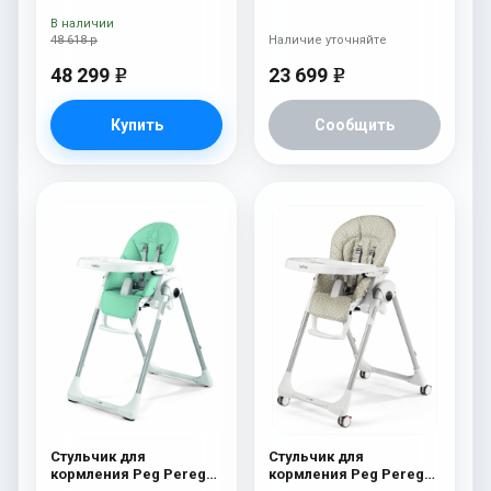
Wonder Grey New
Mela
В наличии
48 618 р
Наличие уточняйте
48 299
23 699
e
e
Купить
Сообщить
Стульчик для
Стульчик для
кормления Peg Perego
кормления Peg Perego