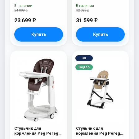
Paloma
Arancia
В наличии
В наличии
24 099 р
32 099 р
23 699
31 599
e
e
Купить
Купить
3D
Видео
Стульчик для
Стульчик для
кормления Peg Perego
кормления Peg Perego
Tatamia Follow Me
Siesta Follow Me Noce