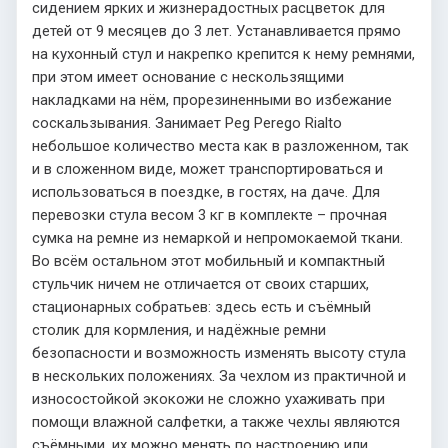
сидением ярких и жизнерадостных расцветок для
детей от 9 месяцев до 3 лет. Устанавливается прямо
на кухонный стул и накрепко крепится к нему ремнями,
при этом имеет основание с нескользящими
накладками на нём, прорезиненными во избежание
соскальзывания. Занимает Peg Perego Rialto
небольшое количество места как в разложенном, так
и в сложенном виде, может транспортироваться и
использоваться в поездке, в гостях, на даче. Для
перевозки стула весом 3 кг в комплекте – прочная
сумка на ремне из немаркой и непромокаемой ткани.
Во всём остальном этот мобильный и компактный
стульчик ничем не отличается от своих старших,
стационарных собратьев: здесь есть и съёмный
столик для кормления, и надёжные ремни
безопасности и возможность изменять высоту стула
в нескольких положениях. За чехлом из практичной и
износостойкой экокожи не сложно ухаживать при
помощи влажной салфетки, а также чехлы являются
съёмными, их можно менять по настроению или