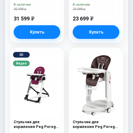
Licorice
Fragola
В наличии
В наличии
32 099 р
24 099 р
31 599
23 699
e
e
Купить
Купить
3D
Видео
Стульчик для
Стульчик для
кормления Peg Perego
кормления Peg Perego
Siesta Follow Me Berry
Tatamia Follow Me Sage