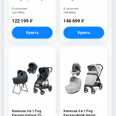
Modular Mon Amour
Belvedere Lounge True
Black New
В наличии
В наличии
127 799 р
148 899 р
122 199
146 699
e
e
Купить
Купить
Коляска 3 в 1 Peg
Коляска 3 в 1 Peg
Perego Veloce TC
Perego Book Smart