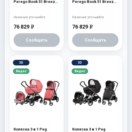
Perego Book 51 Breeze
Perego Book 51 Breeze
Modular (шасси Jet)
Modular (шасси Jet)
Breeze Blue
Breeze Kaki
Наличие уточняйте
Наличие уточняйте
76 829
76 829
e
e
Сообщить
Сообщить
3D
3D
Видео
Видео
Коляска 3 в 1 Peg
Коляска 3 в 1 Peg