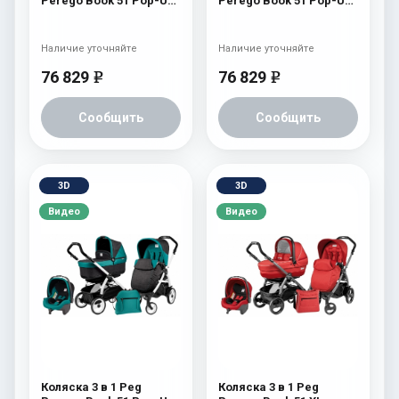
Perego Book 51 Pop-Up
Perego Book 51 Pop-Up
Modular System (шасси
Modular System (шасси
Jet) Fleur
Jet) Tulip
Наличие уточняйте
Наличие уточняйте
76 829
76 829
e
e
Сообщить
Сообщить
3D
3D
Видео
Видео
Коляска 3 в 1 Peg
Коляска 3 в 1 Peg