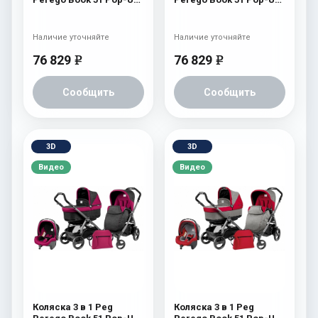
Modular System (шасси
Modular System (шасси
Jet) Atmosphere
Jet) Cream
Наличие уточняйте
Наличие уточняйте
76 829
76 829
e
e
Сообщить
Сообщить
3D
3D
Видео
Видео
Коляска 3 в 1 Peg
Коляска 3 в 1 Peg