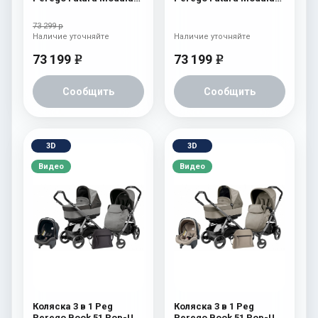
Indigo
Cinder
73 299 р
Наличие уточняйте
Наличие уточняйте
73 199
73 199
e
e
Сообщить
Сообщить
3D
3D
Видео
Видео
Коляска 3 в 1 Peg
Коляска 3 в 1 Peg
Perego Book 51 Pop-Up
Perego Book 51 Pop-Up