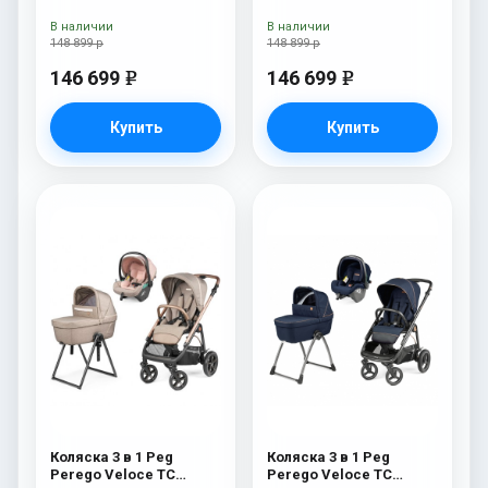
Belvedere Lounge Blue
Belvedere Lounge Metal
Shine New
New
В наличии
В наличии
148 899 р
148 899 р
146 699
146 699
e
e
Купить
Купить
Коляска 3 в 1 Peg
Коляска 3 в 1 Peg
Perego Veloce TC
Perego Veloce TC