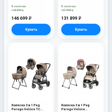
Belvedere Lounge Mon
Belvedere SLK Blue
Amour New
Shine
В наличии
В наличии
148 899 р
137 899 р
146 699
131 899
e
e
Купить
Купить
Коляска 3 в 1 Peg
Коляска 3 в 1 Peg
Perego Veloce TC
Perego Veloce