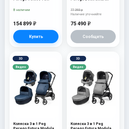
Belvedere Lounge 500
Vapor
New
В наличии
77 393 р
Наличие уточняйте
154 899
75 490
e
e
Купить
Сообщить
3D
3D
Видео
Видео
Коляска 3 в 1 Peg
Коляска 3 в 1 Peg
Perego Futura Modular
Perego Futura Modular