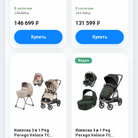
Belvedere Lounge Pine
Belvedere Lounge Mon
Bark New
Amour
В наличии
В наличии
148 899 р
144 499 р
146 699
131 599
e
e
Купить
Купить
Видео
Коляска 3 в 1 Peg
Коляска 3 в 1 Peg
Perego Veloce TC
Perego Veloce TC