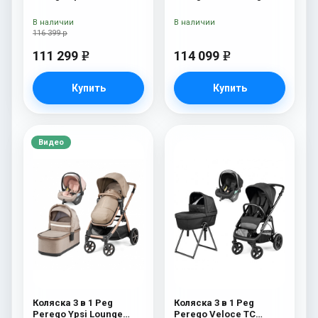
Modular Mon Amour
Modular Mon Amour
В наличии
В наличии
116 399 р
111 299
114 099
e
e
Купить
Купить
Видео
Коляска 3 в 1 Peg
Коляска 3 в 1 Peg
Perego Ypsi Lounge
Perego Veloce TC