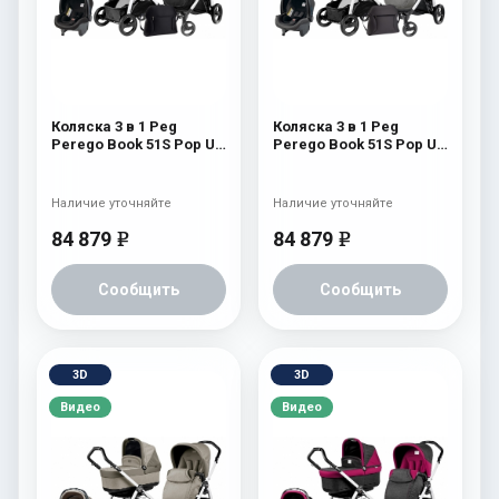
Коляска 3 в 1 Peg
Коляска 3 в 1 Peg
Perego Book 51S Pop Up
Perego Book 51S Pop Up
Set Modular (шасси Jet)
Set Modular (шасси Jet)
Onyx
Atmosphere
Наличие уточняйте
Наличие уточняйте
84 879
84 879
e
e
Сообщить
Сообщить
3D
3D
Видео
Видео