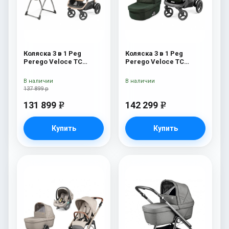
Коляска 3 в 1 Peg
Коляска 3 в 1 Peg
Perego Veloce TC
Perego Veloce TC
Belvedere SLK Mon
Lounge Green
Amour
В наличии
В наличии
137 899 р
131 899
142 299
e
e
Купить
Купить