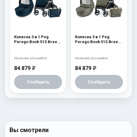
Коляска 3 в 1 Peg
Коляска 3 в 1 Peg
Perego Book 51S Breeze
Perego Book 51S Breeze
Set Modular (шасси
Set Modular (шасси
White/Black) Breeze
White/Black) Breeze
Blue
Kaki
Наличие уточняйте
Наличие уточняйте
84 879
84 879
e
e
Сообщить
Сообщить
Вы смотрели