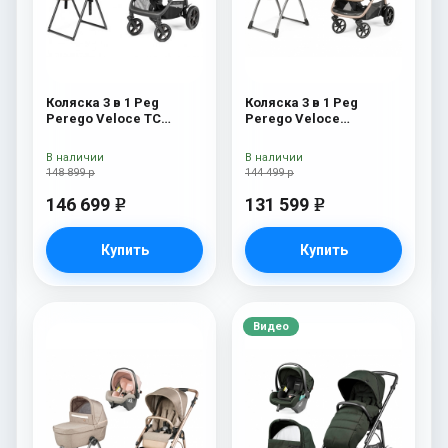
Коляска 3 в 1 Peg
Коляска 3 в 1 Peg
Perego Veloce TC
Perego Veloce
Belvedere Lounge Pine
Belvedere Lounge Mon
Bark New
Amour
В наличии
В наличии
148 899 р
144 499 р
146 699
131 599
e
e
Купить
Купить
Видео