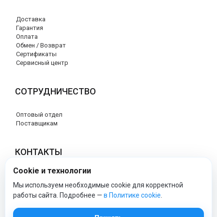
Доставка
Гарантия
Оплата
Обмен / Возврат
Сертификаты
Сервисный центр
СОТРУДНИЧЕСТВО
Оптовый отдел
Поставщикам
КОНТАКТЫ
Cookie и технологии
8 (800) 707-17-56
info@peg-perego-market.ru
Мы используем необходимые cookie для корректной
работы сайта. Подробнее —
в Политике cookie
.
peg-perego-market - Официальный сайт