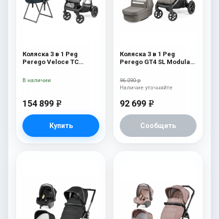
Коляска 3 в 1 Peg
Коляска 3 в 1 Peg
Perego Veloce TC
Perego GT4 SL Modular
Belvedere Lounge 500
City Grey
New
В наличии
96 090 р
Наличие уточняйте
154 899
92 699
e
e
Купить
Сообщить