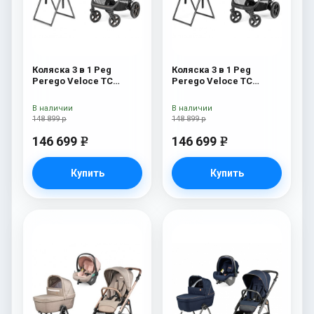
Коляска 3 в 1 Peg
Коляска 3 в 1 Peg
Perego Veloce TC
Perego Veloce TC
Belvedere Lounge Blue
Belvedere Lounge Metal
Shine New
New
В наличии
В наличии
148 899 р
148 899 р
146 699
146 699
e
e
Купить
Купить