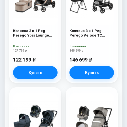
Коляска 3 в 1 Peg
Коляска 3 в 1 Peg
Perego Ypsi Lounge
Perego Veloce TC
Modular Mon Amour
Belvedere Lounge True
Black New
В наличии
В наличии
127 799 р
148 899 р
122 199
146 699
e
e
Купить
Купить