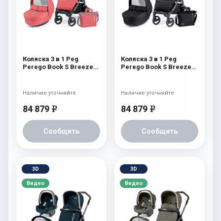
Коляска 3 в 1 Peg
Коляска 3 в 1 Peg
Perego Book S Breeze
Perego Book S Breeze
Set Modular (шасси
Set Modular (шасси
White/Black) Breeze
White/Black) Breeze
Coral
Noir
Наличие уточняйте
Наличие уточняйте
84 879
84 879
e
e
Сообщить
Сообщить
3D
3D
Видео
Видео