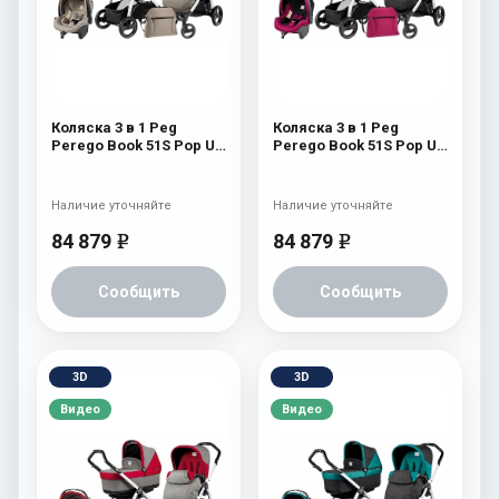
Коляска 3 в 1 Peg
Коляска 3 в 1 Peg
Perego Book 51S Pop Up
Perego Book 51S Pop Up
Set Modular (шасси Jet)
Set Modular (шасси Jet)
Cream
Fleur
Наличие уточняйте
Наличие уточняйте
84 879
84 879
e
e
Сообщить
Сообщить
3D
3D
Видео
Видео