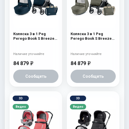
Коляска 3 в 1 Peg
Коляска 3 в 1 Peg
Perego Book S Breeze
Perego Book S Breeze
Set Modular (шасси
Set Modular (шасси
White/Black) Breeze
White/Black) Breeze
Blue
Kaki
Наличие уточняйте
Наличие уточняйте
84 879
84 879
e
e
Сообщить
Сообщить
3D
3D
Видео
Видео