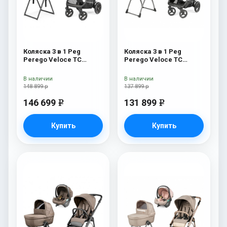
Коляска 3 в 1 Peg
Коляска 3 в 1 Peg
Perego Veloce TC
Perego Veloce TC
Belvedere Lounge Mon
Belvedere SLK Blue
Amour New
Shine
В наличии
В наличии
148 899 р
137 899 р
146 699
131 899
e
e
Купить
Купить