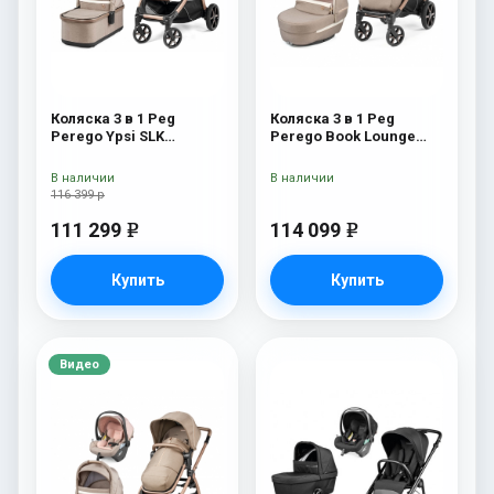
Коляска 3 в 1 Peg
Коляска 3 в 1 Peg
Perego Ypsi SLK
Perego Book Lounge
Modular Mon Amour
Modular Mon Amour
В наличии
В наличии
116 399 р
111 299
114 099
e
e
Купить
Купить
Видео