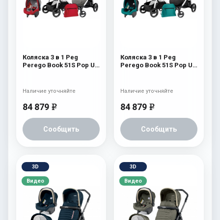
Коляска 3 в 1 Peg
Коляска 3 в 1 Peg
Perego Book 51S Pop Up
Perego Book 51S Pop Up
Set Modular (шасси Jet)
Set Modular (шасси Jet)
Tulip
Aquamarine
Наличие уточняйте
Наличие уточняйте
84 879
84 879
e
e
Сообщить
Сообщить
3D
3D
Видео
Видео