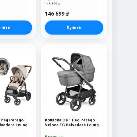
148 899 р
146 699
e
упить
Купить
1 Peg Perego
Коляска 3 в 1 Peg Perego
lvedere Lounge
Veloce TC Belvedere Lounge
Mercury
В наличии