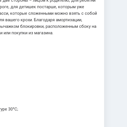
в две стороны – лицом к родителю, для ребятни
ороге, для детишек постарше, которым уже
 шасси, которые сложенными можно взять с собой
я вашего крохи. Благодаря амортизации,
 рычажком блокировки, расположенным сбоку на
и или покупки из магазина.
уре 30°С;