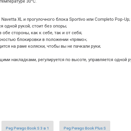
температуре 30°С.
avetta XL и прогулочного блока Sportivo или Completo Pop-Up;
я одной рукой, стоит без опоры;
бе стороны, как к себе, так и от себя;
ностью блокировки в положении «прямо»;
тся на раме коляски, чтобы вы не пачкали руки;
ими накладками, регулируется по высоте, управляется одной р
Peg Perego Book S 3 в 1
Peg Perego Book Plus S