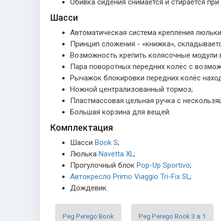
Обивка сидения снимается и стирается при 
Шасси
Автоматическая система крепления люльки N
Принцип сложения - «книжка», складываетс
Возможность крепить колясочные модули в о
Пара поворотных передних колёс с возмож
Рычажок блокировки передних колёс находи
Ножной централизованный тормоз;
Пластмассовая цельная ручка с нескользящ
Большая корзина для вещей.
Комплектация
Шасси
Book S
;
Люлька
Navetta XL
;
Прогулочный блок
Pop-Up Sportivo
;
Автокресло Primo Viaggio Tri-Fix SL
;
Дождевик.
Peg Perego Book
Peg Perego Book 3 в 1