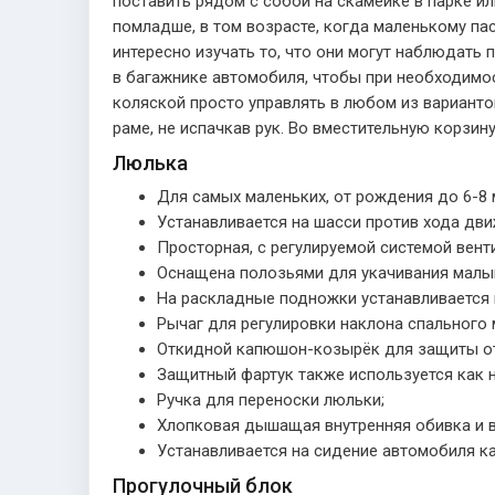
поставить рядом с собой на скамейке в парке и
помладше, в том возрасте, когда маленькому па
интересно изучать то, что они могут наблюдать
в багажнике автомобиля, чтобы при необходимос
коляской просто управлять в любом из вариант
раме, не испачкав рук. Во вместительную корзин
Люлька
Для самых маленьких, от рождения до 6-8 
Устанавливается на шасси против хода дви
Просторная, с регулируемой системой вент
Оснащена полозьями для укачивания малы
На раскладные подножки устанавливается 
Рычаг для регулировки наклона спального 
Откидной капюшон-козырёк для защиты от
Защитный фартук также используется как н
Ручка для переноски люльки;
Хлопковая дышащая внутренняя обивка и вс
Устанавливается на сидение автомобиля к
Прогулочный блок