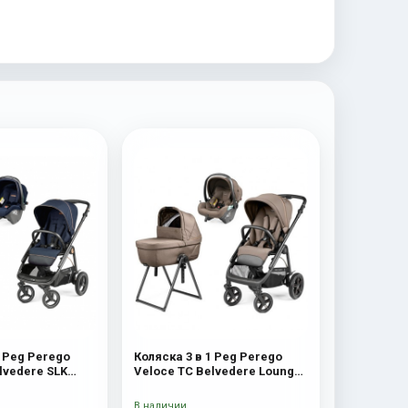
1 Peg Perego
Коляска 3 в 1 Peg Perego
lvedere SLK
Veloce TC Belvedere Lounge
Pine Bark New
В наличии