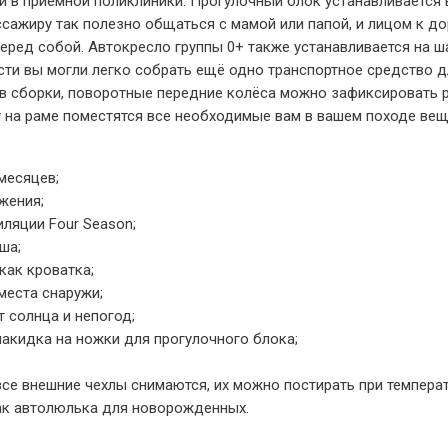
ли в приёмной поликлиники. Прогулочный блок устанавливается 
ссажиру так полезно общаться с мамой или папой, и лицом к д
 перед собой. Автокресло группы 0+ также устанавливается на
ти вы могли легко собрать ещё одно транспортное средство дл
ов сборки, поворотные передние колёса можно зафиксировать
у на раме поместятся все необходимые вам в вашем походе вещ
месяцев;
жения;
иляции Four Season;
ша;
как кроватка;
места снаружи;
 солнца и непогод;
акидка на ножки для прогулочного блока;
е внешние чехлы снимаются, их можно постирать при температ
ак автолюлька для новорожденных.