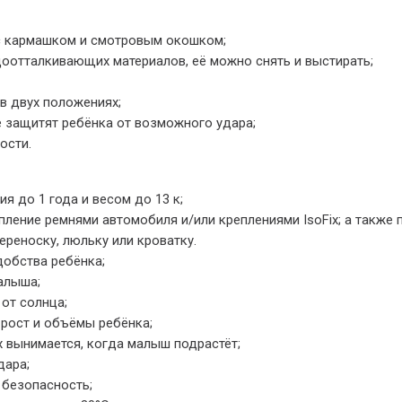
с кармашком и смотровым окошком;
доотталкивающих материалов, её можно снять и выстирать;
 в двух положениях;
е защитят ребёнка от возможного удара;
ости.
я до 1 года и весом до 13 к;
ление ремнями автомобиля и/или креплениями IsoFix; а также
реноску, люльку или кроватку.
добства ребёнка;
алыша;
от солнца;
 рост и объёмы ребёнка;
вынимается, когда малыш подрастёт;
дара;
 безопасность;