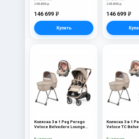
148 899 р
148 899 р
146 699
146 699
e
e
Купить
Купи
Коляска 3 в 1 Peg Perego
Коляска 3 в 1 P
Veloce Belvedere Lounge
Veloce TC Belv
Mon Amour
Amour
В наличии
В наличии