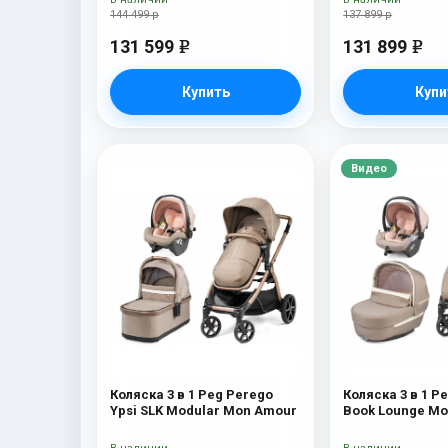
144 499 р
137 899 р
131 599
131 899
e
e
Купить
Купи
Видео
Коляска 3 в 1 Peg Perego
Коляска 3 в 1 P
Ypsi SLK Modular Mon Amour
Book Lounge Mo
Amour