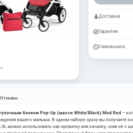
Доставка
Гарантия
Самовывоз
 11
Отзывы
огулочным блоком Pop-Up (шасси White/Black) Mod Red
– кол
ождения вашего малыша. В одном наборе сразу вы получаете к
 XL можно использовать как кроватку или качалку, сняв её с ш