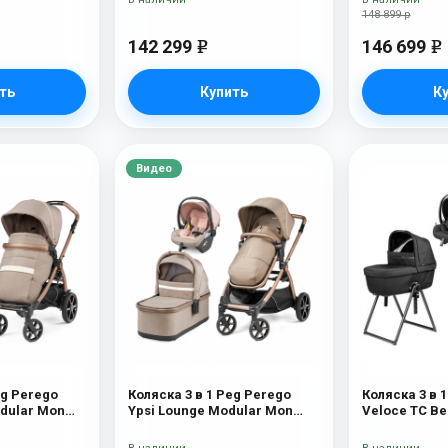
148 899 р
142 299
146 699
e
e
ть
Купить
К
Видео
eg Perego
Коляска 3 в 1 Peg Perego
Коляска 3 в 
dular Mon
Ypsi Lounge Modular Mon
Veloce TC Be
Amour
True Black N