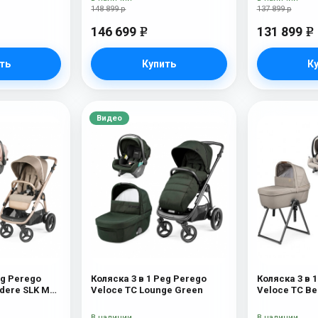
148 899 р
137 899 р
146 699
131 899
e
e
ть
Купить
К
Видео
eg Perego
Коляска 3 в 1 Peg Perego
Коляска 3 в 
edere SLK Mon
Veloce TC Lounge Green
Veloce TC Be
Astral New
В наличии
В наличии