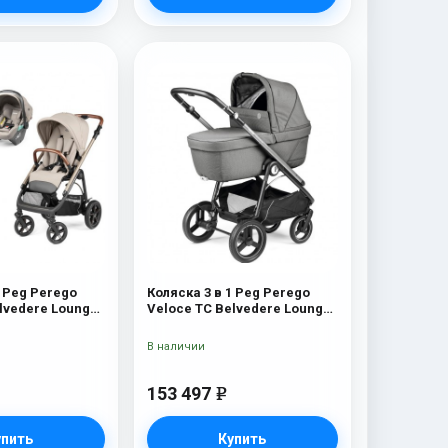
1 Peg Perego
Коляска 3 в 1 Peg Perego
lvedere Lounge
Veloce TC Belvedere Lounge
Mercury
В наличии
153 497
e
упить
Купить