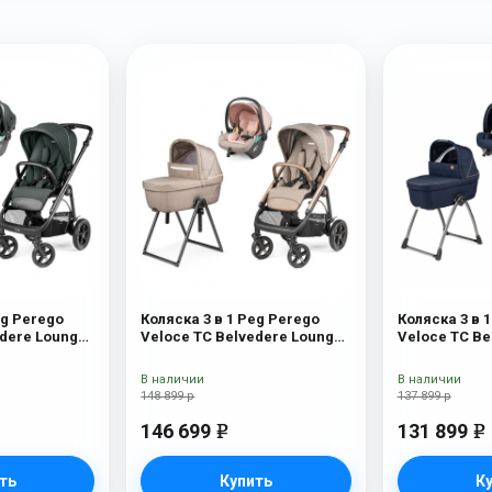
eg Perego
Коляска 3 в 1 Peg Perego
Коляска 3 в 
edere Lounge
Veloce TC Belvedere Lounge
Veloce TC Be
Mon Amour New
Blue Shine
В наличии
В наличии
148 899 р
137 899 р
146 699
131 899
e
e
ть
Купить
К