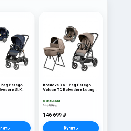
1 Peg Perego
Коляска 3 в 1 Peg Perego
lvedere SLK
Veloce TC Belvedere Lounge
Pine Bark New
В наличии
148 899 р
146 699
e
упить
Купить