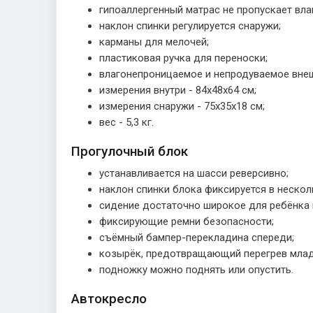
гипоаллергенный матрас не пропускает влаг
наклон спинки регулируется снаружи;
карманы для мелочей;
пластиковая ручка для переноски;
влагонепроницаемое и непродуваемое внешн
измерения внутри - 84х48х64 см;
измерения снаружи - 75х35х18 см;
вес - 5,3 кг.
Прогулочный блок
устанавливается на шасси реверсивно;
наклон спинки блока фиксируется в неско
сидение достаточно широкое для ребёнка 
фиксирующие ремни безопасности;
съёмный бампер-перекладина спереди;
козырёк, предотвращающий перегрев младе
подножку можно поднять или опустить.
Автокресло