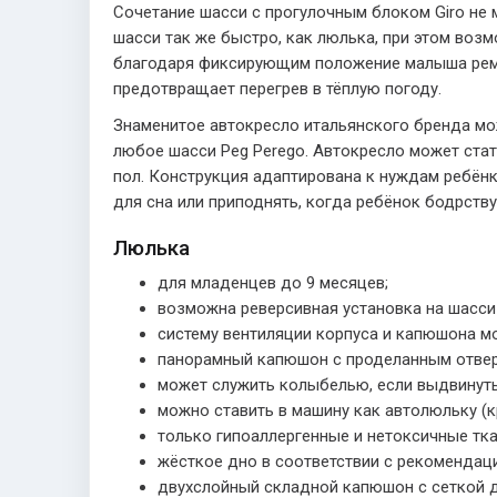
Сочетание шасси с прогулочным блоком Giro не м
шасси так же быстро, как люлька, при этом воз
благодаря фиксирующим положение малыша ремн
предотвращает перегрев в тёплую погоду.
Знаменитое автокресло итальянского бренда мож
любое шасси Peg Perego. Автокресло может стат
пол. Конструкция адаптирована к нуждам ребёнк
для сна или приподнять, когда ребёнок бодрст
Люлька
для младенцев до 9 месяцев;
возможна реверсивная установка на шасси 
систему вентиляции корпуса и капюшона м
панорамный капюшон с проделанным отвер
может служить колыбелью, если выдвинут
можно ставить в машину как автолюльку (к
только гипоаллергенные и нетоксичные тка
жёсткое дно в соответствии с рекомендац
двухслойный складной капюшон с сеткой д