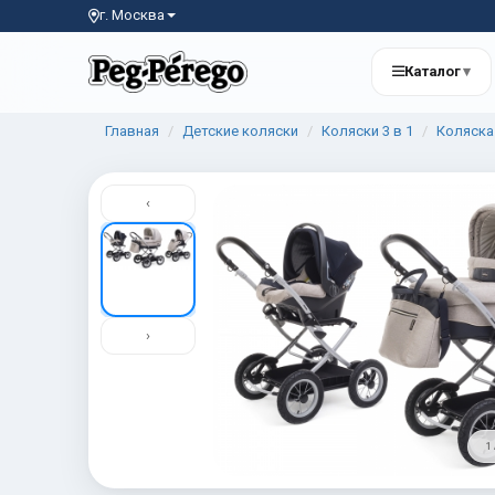
г. Москва
Каталог
▾
Главная
Детские коляски
Коляски 3 в 1
Коляска 3
‹
›
1 