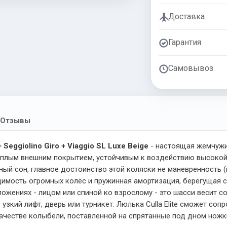
Доставка
Гарантия
Самовывоз
Отзывы
+ Seggiolino Giro + Viaggio SL Luxe Beige
- настоящая жемчужи
 тёплым внешним покрытием, устойчивым к воздействию высокой
ый сон, главное достоинство этой коляски не маневренность 
мость огромных колёс и пружинная амортизация, берегущая сон
ожениях - лицом или спиной ко взрослому - это шасси весит с
узкий лифт, дверь или турникет. Люлька Culla Elite сможет со
 качестве колыбели, поставленной на спрятанные под дном ножк