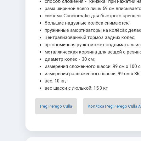
способ сложения - "книжка" при нажатии н
рама шириной всего лишь 59 см вписываетс
система Ganciomatic для быстрого креплен
большие надувные колёса снимаются;
пружинные амортизаторы на колёсах делаю
централизованный тормоз задних колёс;
эргономичная ручка может подниматься или
металлическая корзина для вещей с резино
диаметр колёс - 30 см;
измерения сложенного шасси: 99 см х 100 см
измерения разложенного шасси: 99 см х 86 
вес: 10 кг;
вес шасси с люлькой: 15,3 кг.
Peg Perego Culla
Коляска Peg Perego Culla 