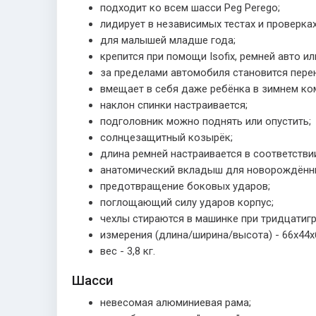
подходит ко всем шасси Peg Perego;
лидирует в независимых тестах и проверках
для малышей младше года;
крепится при помощи Isofix, ремней авто или
за пределами автомобиля становится пере
вмещает в себя даже ребёнка в зимнем ко
наклон спинки настраивается;
подголовник можно поднять или опустить;
солнцезащитный козырёк;
длина ремней настраивается в соответств
анатомический вкладыш для новорождённ
предотвращение боковых ударов;
поглощающий силу ударов корпус;
чехлы стираются в машинке при тридцатигр
измерения (длина/ширина/высота) - 66х44х
вес - 3,8 кг.
Шасси
невесомая алюминиевая рама;