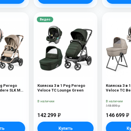
Видео
eg Perego
Коляска 3 в 1 Peg Perego
Коляска 3 в 
edere SLK Mon
Veloce TC Lounge Green
Veloce TC Be
Astral New
В наличии
В наличии
148 899 р
142 299
146 699
e
e
ть
Купить
К