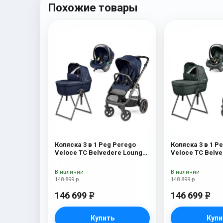
Похожие товары
Коляска 3 в 1 Peg Perego
Коляска 3 в 1 P
Veloce TC Belvedere Lounge
Veloce TC Belv
Blue Shine New
Metal New
В наличии
В наличии
148 899 р
148 899 р
146 699
146 699
e
e
Купить
Купи