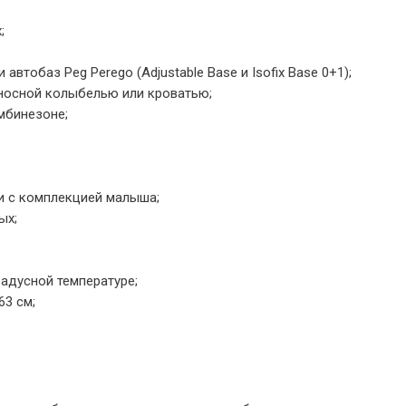
;
 автобаз Peg Perego (Adjustable Base и Isofix Base 0+1);
носной колыбелью или кроватью;
мбинезоне;
ии с комплекцией малыша;
ых;
адусной температуре;
63 см;