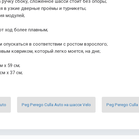
а ручку сбоку, сложенное шасси стоит без опоры;
я в узкие дверные проёмы и турникеты;
ия модулей;
т ход более плавным;
 опускаться в соответствии с ростом взрослого;
вым ковриком, который легко моется, на дне;
 х 59 см;
см х 37 см;
Auto
Peg Perego Culla Auto на шасси Velo
Peg Perego Culla 