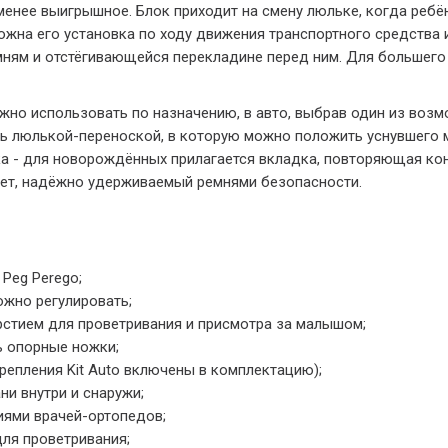
енее выигрышное. Блок приходит на смену люльке, когда ребён
можна его установка по ходу движения транспортного средства
ям и отстёгивающейся перекладине перед ним. Для большего 
но использовать по назначению, в авто, выбрав один из возм
ь люлькой-переноской, в которую можно положить уснувшего мл
а - для новорождённых прилагается вкладка, повторяющая кон
вует, надёжно удерживаемый ремнями безопасности.
Peg Perego;
ожно регулировать;
стием для проветривания и присмотра за малышом;
ь опорные ножки;
репления Kit Auto включены в комплектацию);
ни внутри и снаружи;
иями врачей-ортопедов;
ля проветривания;