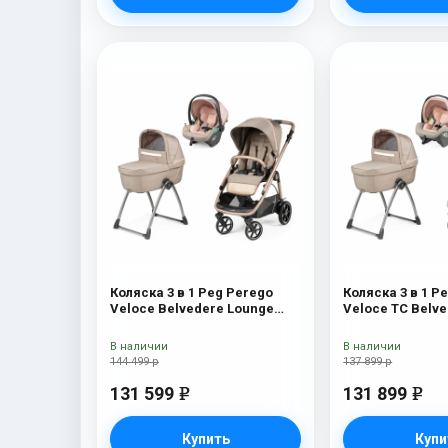
Коляска 3 в 1 Peg Perego
Коляска 3 в 1 P
Veloce Belvedere Lounge
Veloce TC Belv
Mon Amour
Amour
В наличии
В наличии
144 499 р
137 899 р
131 599
131 899
e
e
Купить
Купи