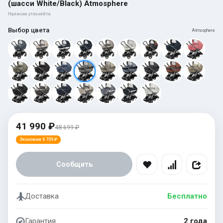
(шасси White/Black) Atmosphere
Наличие уточняйте
Выбор цвета
Atmosphere
41 990 ₽
48 699 ₽
Экономия 6 709 ₽
Сообщить
Доставка
Бесплатно
Гарантия
2 года