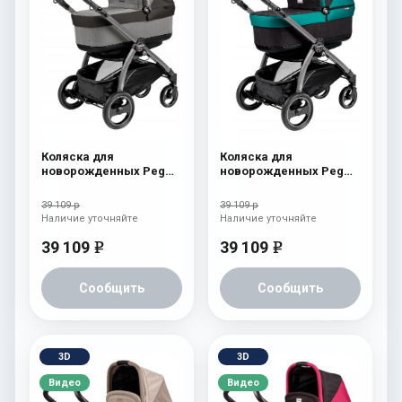
Коляска для
Коляска для
новорожденных Peg
новорожденных Peg
Perego Book S Pop-Up
Perego Book S Pop-Up
(шасси Jet) atmosphere
(шасси Jet)
39 109 р
39 109 р
aquamarine
Наличие уточняйте
Наличие уточняйте
39 109
39 109
e
e
Сообщить
Сообщить
3D
3D
Видео
Видео