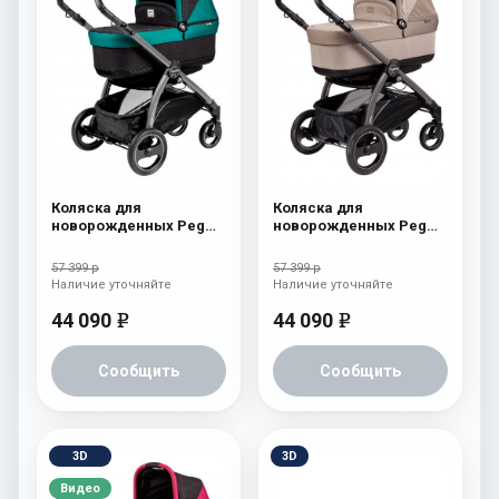
Коляска для
Коляска для
новорожденных Peg
новорожденных Peg
Perego Book S Pop-Up
Perego Book S Pop-Up
(шасси White/Black)
(шасси White/Black)
57 399 р
57 399 р
aquamarine
Cream
Наличие уточняйте
Наличие уточняйте
44 090
44 090
e
e
Сообщить
Сообщить
3D
3D
Видео