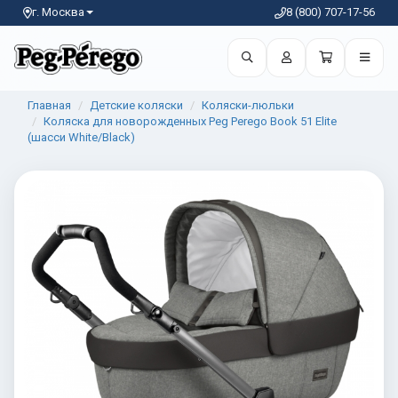
г. Москва
8 (800) 707-17-56
Главная
Детские коляски
Коляски-люльки
Коляска для новорожденных Peg Perego Book 51 Elite
(шасси White/Black)