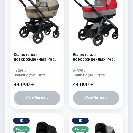
Коляска для
Коляска для
новорожденных Peg
новорожденных Peg
Perego Team Elite
Perego Book S Pop-Up
Cream
(шасси White/Black)
49 299 р
57 399 р
Tulip
Наличие уточняйте
Наличие уточняйте
44 090
44 090
e
e
Сообщить
Сообщить
3D
3D
Видео
Видео