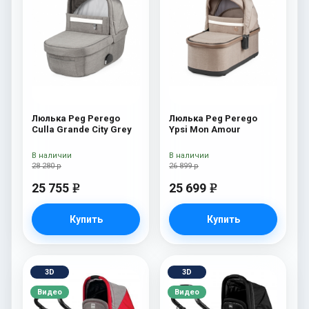
Люлька Peg Perego
Люлька Peg Perego
Culla Grande City Grey
Ypsi Mon Amour
В наличии
В наличии
28 280 р
26 899 р
25 755
25 699
e
e
Купить
Купить
3D
3D
Видео
Видео