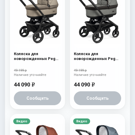
Коляска для
Коляска для
новорожденных Peg
новорожденных Peg
Perego Team Pop Up
Perego Team Pop Up
Cream
Atmosphere
49 199 р
49 199 р
Наличие уточняйте
Наличие уточняйте
44 090
44 090
e
e
Сообщить
Сообщить
Видео
Видео