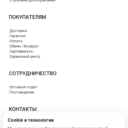
Стульчики для кормления
ПОКУПАТЕЛЯМ
Доставка
Гарантия
Оплата
Обмен / Возврат
Сертификаты
Сервисный центр
СОТРУДНИЧЕСТВО
Оптовый отдел
Поставщикам
КОНТАКТЫ
Cookie и технологии
8 (800) 707-17-56
info@peg-perego-market.ru