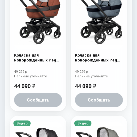
Коляска для
Коляска для
новорожденных Peg
новорожденных Peg
Perego Team Elite
Perego Team Elite
Terracotta
Horizon
49 299 р
49 299 р
Наличие уточняйте
Наличие уточняйте
44 090
44 090
e
e
Сообщить
Сообщить
Видео
Видео