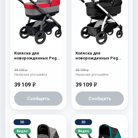
Коляска для
Коляска для
новорожденных Peg
новорожденных Peg
Perego Book S Pop-Up
Perego Book S Pop-Up
(шасси Jet) Tulip
(шасси Jet) Onyx
39 109 р
39 109 р
Наличие уточняйте
Наличие уточняйте
39 109
39 109
e
e
Сообщить
Сообщить
3D
3D
Видео
Видео