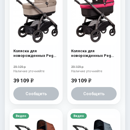
Коляска для
Коляска для
новорожденных Peg
новорожденных Peg
Perego Book S Pop-Up
Perego Book S Pop-Up
(шасси Jet) Cream
(шасси Jet) Fleur
39 109 р
39 109 р
Наличие уточняйте
Наличие уточняйте
39 109
39 109
e
e
Сообщить
Сообщить
Видео
Видео