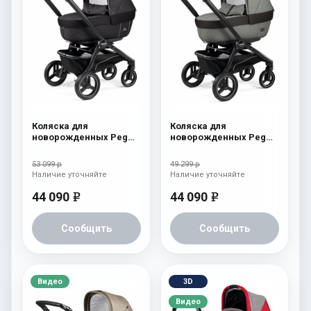
Коляска для
Коляска для
новорожденных Peg
новорожденных Peg
Perego Team Elite Onyx
Perego Team Elite
Atmosphere
53 099 р
49 299 р
Наличие уточняйте
Наличие уточняйте
44 090
44 090
e
e
Сообщить
Сообщить
Видео
3D
Видео