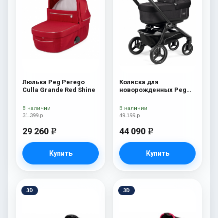
Люлька Peg Perego
Коляска для
Culla Grande Red Shine
новорожденных Peg
Perego Team Pop Up
Onyx
В наличии
В наличии
31 399 р
49 199 р
29 260
44 090
e
e
Купить
Купить
3D
3D