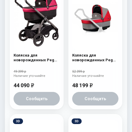
Коляска для
Коляска для
новорожденных Peg
новорожденных Peg
Perego Book S Pop-Up
Perego Four (люлька
(шасси White/Black)
Pop-Up) Tulip
49 399 р
52 399 р
Fleur
Наличие уточняйте
Наличие уточняйте
44 090
48 199
e
e
Сообщить
Сообщить
3D
3D