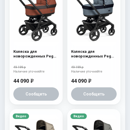
Коляска для
Коляска для
новорожденных Peg
новорожденных Peg
Perego Team Pop Up
Perego Team Pop Up
Terracotta
Horizon
49 199 р
49 199 р
Наличие уточняйте
Наличие уточняйте
44 090
44 090
e
e
Сообщить
Сообщить
Видео
Видео