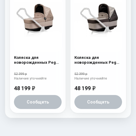
Коляска для
Коляска для
новорожденных Peg
новорожденных Peg
Perego Four (люлька
Perego Four (люлька
Pop-Up) Cream
Pop-Up) Atmosphere
52 399 р
52 399 р
Наличие уточняйте
Наличие уточняйте
48 199
48 199
e
e
Сообщить
Сообщить