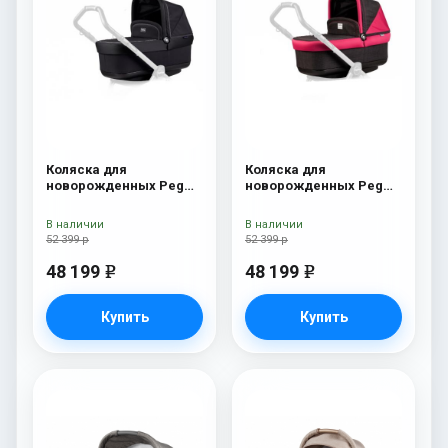
Коляска для
Коляска для
новорожденных Peg
новорожденных Peg
Perego Four (люлька
Perego Four (люлька
Pop-Up) Onyx
Pop-Up) Fleur
В наличии
В наличии
52 399 р
52 399 р
48 199
48 199
e
e
Купить
Купить