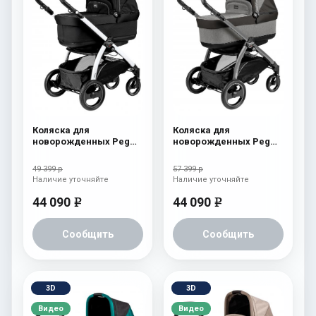
Коляска для
Коляска для
новорожденных Peg
новорожденных Peg
Perego Book S Pop-Up
Perego Book S Pop-Up
(шасси White/Black)
(шасси White/Black)
49 399 р
57 399 р
Onyx
atmosphere
Наличие уточняйте
Наличие уточняйте
44 090
44 090
e
e
Сообщить
Сообщить
3D
3D
Видео
Видео