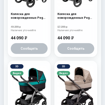
Коляска для
Коляска для
новорожденных Peg
новорожденных Peg
Perego Book S Pop-Up
Perego Book S Pop-Up
(шасси White/Black)
(шасси White/Black)
49 399 р
57 399 р
Onyx
atmosphere
Наличие уточняйте
Наличие уточняйте
44 090
44 090
e
e
Сообщить
Сообщить
3D
3D
Видео
Видео