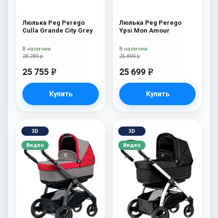
Люлька Peg Perego
Люлька Peg Perego
Culla Grande City Grey
Ypsi Mon Amour
В наличии
В наличии
28 280 р
26 899 р
25 755
25 699
e
e
Купить
Купить
3D
3D
Видео
Видео