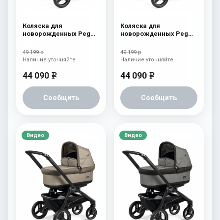
Коляска для
Коляска для
новорожденных Peg
новорожденных Peg
Perego Team Pop Up
Perego Team Pop Up
Terracotta
Horizon
49 199 р
49 199 р
Наличие уточняйте
Наличие уточняйте
44 090
44 090
e
e
Сообщить
Сообщить
Видео
Видео