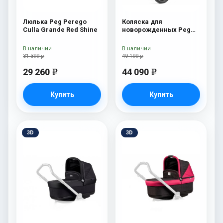
Люлька Peg Perego
Коляска для
Culla Grande Red Shine
новорожденных Peg
Perego Team Pop Up
Onyx
В наличии
В наличии
31 399 р
49 199 р
29 260
44 090
e
e
Купить
Купить
3D
3D