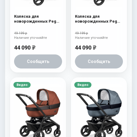
Коляска для
Коляска для
новорожденных Peg
новорожденных Peg
Perego Team Pop Up
Perego Team Pop Up
Cream
Atmosphere
49 199 р
49 199 р
Наличие уточняйте
Наличие уточняйте
44 090
44 090
e
e
Сообщить
Сообщить
Видео
Видео