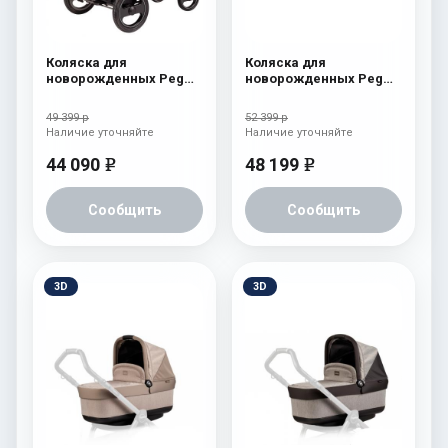
Коляска для
Коляска для
новорожденных Peg
новорожденных Peg
Perego Book S Pop-Up
Perego Four (люлька
(шасси White/Black)
Pop-Up) Tulip
49 399 р
52 399 р
Fleur
Наличие уточняйте
Наличие уточняйте
44 090
48 199
e
e
Сообщить
Сообщить
3D
3D