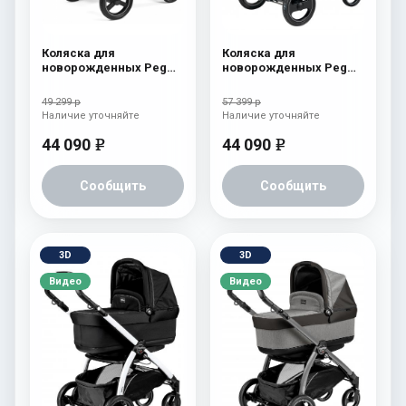
Коляска для
Коляска для
новорожденных Peg
новорожденных Peg
Perego Team Elite
Perego Book S Pop-Up
Cream
(шасси White/Black)
49 299 р
57 399 р
Tulip
Наличие уточняйте
Наличие уточняйте
44 090
44 090
e
e
Сообщить
Сообщить
3D
3D
Видео
Видео