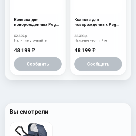
Коляска для
Коляска для
новорожденных Peg
новорожденных Peg
Perego Four (люлька
Perego Four (люлька
Pop-Up) Cream
Pop-Up) Atmosphere
52 399 р
52 399 р
Наличие уточняйте
Наличие уточняйте
48 199
48 199
e
e
Сообщить
Сообщить
Вы смотрели