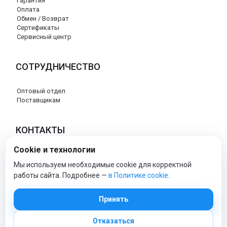
Гарантия
Оплата
Обмен / Возврат
Сертификаты
Сервисный центр
СОТРУДНИЧЕСТВО
Оптовый отдел
Поставщикам
КОНТАКТЫ
Cookie и технологии
8 (800) 707-17-56
info@peg-perego-market.ru
Мы используем необходимые cookie для корректной
работы сайта. Подробнее —
в Политике cookie
.
peg-perego-market - Официальный сайт
Принять
Отказаться
© 2026 Официальный сайт Peg Perego