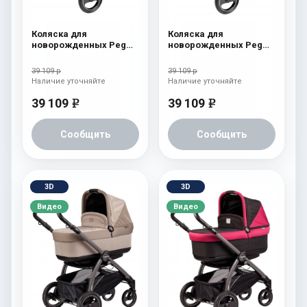
Коляска для
Коляска для
новорожденных Peg
новорожденных Peg
Perego Book S Pop-Up
Perego Book S Pop-Up
(шасси Jet) atmosphere
(шасси Jet)
39 109 р
39 109 р
aquamarine
Наличие уточняйте
Наличие уточняйте
39 109
39 109
e
e
Сообщить
Сообщить
3D
3D
Видео
Видео