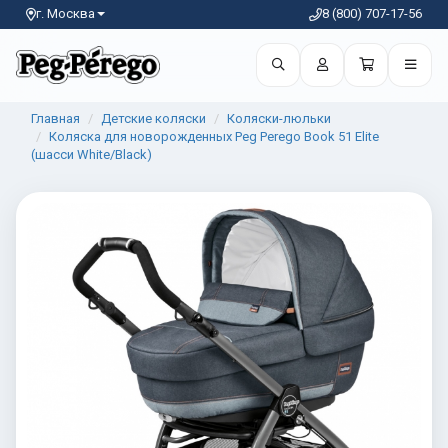
г. Москва
8 (800) 707-17-56
Главная
Детские коляски
Коляски-люльки
Коляска для новорожденных Peg Perego Book 51 Elite
(шасси White/Black)