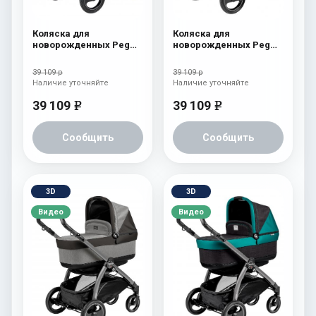
Коляска для
Коляска для
новорожденных Peg
новорожденных Peg
Perego Book S Pop-Up
Perego Book S Pop-Up
(шасси Jet) Tulip
(шасси Jet) Onyx
39 109 р
39 109 р
Наличие уточняйте
Наличие уточняйте
39 109
39 109
e
e
Сообщить
Сообщить
3D
3D
Видео
Видео