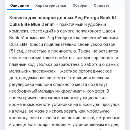
Описание
Характеристики
Обзоры
Отзывы
Коляска для новорожденных Peg Perego Book 51
Culla Elite Blue Denim
– практичный и удобный
комплект, состоящий из самого популярного шасси
Book 51 компании Peg Perego и классической люльки
Culla Elite. Шасси привлекательно своей узкой базой
(51 см), легкостью и прочностью. Также, не останутся
незамеченными такие свойства, как маневренность и
плавный ход. Люлька разработана с заботой о самых
маленьких пассажирах – жесткое ортопедическое
дно, продуманная система вентиляции и внешняя
регулировка наклона спального места создадут
необходимый малышу микроклимат и комфорт. В
своем применении люлька многофункциональна,
кроме возможности установки на шасси для прогулок
на улице, ее можно использовать как мобильную
кроватку, сняв с шасси и разложив ножки, встроенные
в днище. Благодаря полозьям, установленным на дне,