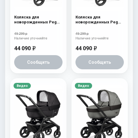
Коляска для
Коляска для
новорожденных Peg
новорожденных Peg
Perego Team Elite
Perego Team Elite
Terracotta
Horizon
49 299 р
49 299 р
Наличие уточняйте
Наличие уточняйте
44 090
44 090
e
e
Сообщить
Сообщить
Видео
Видео