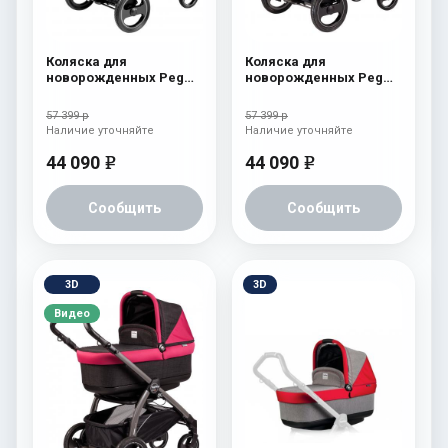
Коляска для
Коляска для
новорожденных Peg
новорожденных Peg
Perego Book S Pop-Up
Perego Book S Pop-Up
(шасси White/Black)
(шасси White/Black)
57 399 р
57 399 р
aquamarine
Cream
Наличие уточняйте
Наличие уточняйте
44 090
44 090
e
e
Сообщить
Сообщить
3D
3D
Видео