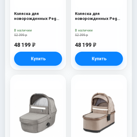
Коляска для
Коляска для
новорожденных Peg
новорожденных Peg
Perego Four (люлька
Perego Four (люлька
Pop-Up) Onyx
Pop-Up) Fleur
В наличии
В наличии
52 399 р
52 399 р
48 199
48 199
e
e
Купить
Купить