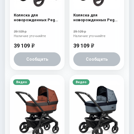
Коляска для
Коляска для
новорожденных Peg
новорожденных Peg
Perego Book S Pop-Up
Perego Book S Pop-Up
(шасси Jet) Cream
(шасси Jet) Fleur
39 109 р
39 109 р
Наличие уточняйте
Наличие уточняйте
39 109
39 109
e
e
Сообщить
Сообщить
Видео
Видео