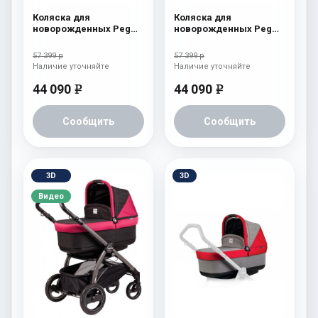
Коляска для
Коляска для
новорожденных Peg
новорожденных Peg
Perego Book S Pop-Up
Perego Book S Pop-Up
(шасси White/Black)
(шасси White/Black)
57 399 р
57 399 р
aquamarine
Cream
Наличие уточняйте
Наличие уточняйте
44 090
44 090
e
e
Сообщить
Сообщить
3D
3D
Видео