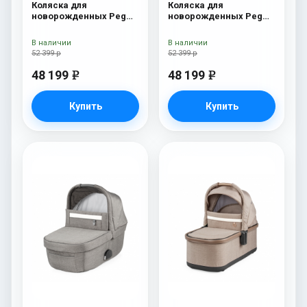
Коляска для
Коляска для
новорожденных Peg
новорожденных Peg
Perego Four (люлька
Perego Four (люлька
Pop-Up) Onyx
Pop-Up) Fleur
В наличии
В наличии
52 399 р
52 399 р
48 199
48 199
e
e
Купить
Купить