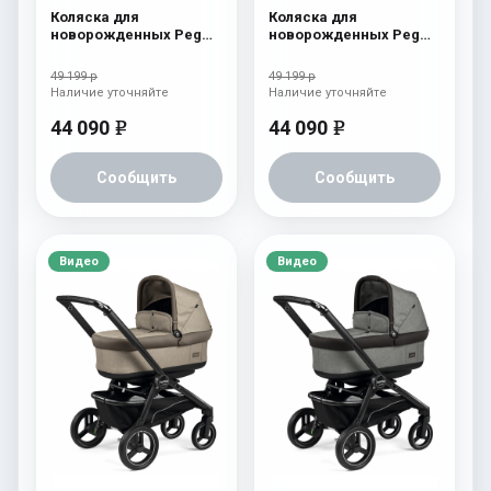
Коляска для
Коляска для
новорожденных Peg
новорожденных Peg
Perego Team Pop Up
Perego Team Pop Up
Terracotta
Horizon
49 199 р
49 199 р
Наличие уточняйте
Наличие уточняйте
44 090
44 090
e
e
Сообщить
Сообщить
Видео
Видео