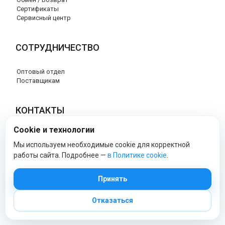
Сертификаты
Сервисный центр
СОТРУДНИЧЕСТВО
Оптовый отдел
Поставщикам
КОНТАКТЫ
Cookie и технологии
8 (800) 707-17-56
info@peg-perego-market.ru
Мы используем необходимые cookie для корректной
работы сайта. Подробнее —
в Политике cookie
.
peg-perego-market - Официальный сайт
Принять
Отказаться
© 2026 Официальный сайт Peg Perego
Политика обработки персональных данных
|
Политика cookie