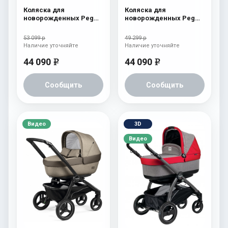
Коляска для
Коляска для
новорожденных Peg
новорожденных Peg
Perego Team Elite Onyx
Perego Team Elite
Atmosphere
53 099 р
49 299 р
Наличие уточняйте
Наличие уточняйте
44 090
44 090
e
e
Сообщить
Сообщить
Видео
3D
Видео