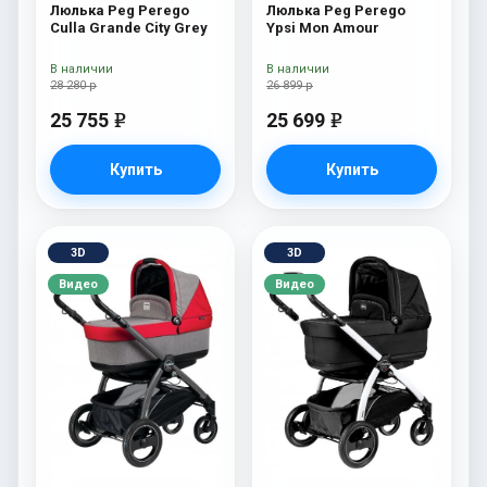
Люлька Peg Perego
Люлька Peg Perego
Culla Grande City Grey
Ypsi Mon Amour
В наличии
В наличии
28 280 р
26 899 р
25 755
25 699
e
e
Купить
Купить
3D
3D
Видео
Видео