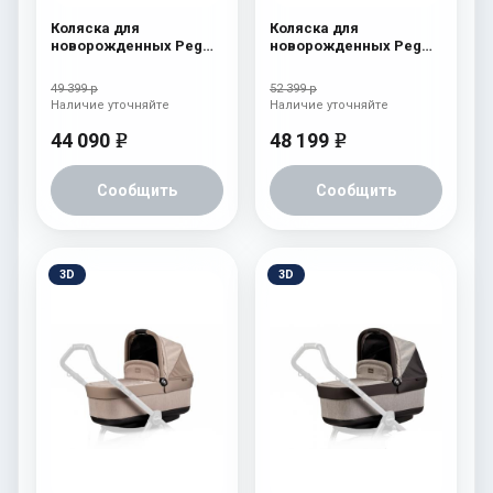
Коляска для
Коляска для
новорожденных Peg
новорожденных Peg
Perego Book S Pop-Up
Perego Four (люлька
(шасси White/Black)
Pop-Up) Tulip
49 399 р
52 399 р
Fleur
Наличие уточняйте
Наличие уточняйте
44 090
48 199
e
e
Сообщить
Сообщить
3D
3D