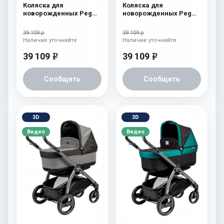
Коляска для
Коляска для
новорожденных Peg
новорожденных Peg
Perego Book S Pop-Up
Perego Book S Pop-Up
(шасси Jet) Tulip
(шасси Jet) Onyx
39 109 р
39 109 р
Наличие уточняйте
Наличие уточняйте
39 109
39 109
e
e
Сообщить
Сообщить
3D
3D
Видео
Видео