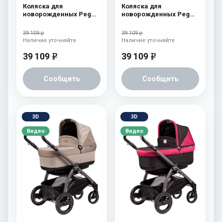
Коляска для
Коляска для
новорожденных Peg
новорожденных Peg
Perego Book S Pop-Up
Perego Book S Pop-Up
(шасси Jet) atmosphere
(шасси Jet)
39 109 р
39 109 р
aquamarine
Наличие уточняйте
Наличие уточняйте
39 109
39 109
e
e
Сообщить
Сообщить
3D
3D
Видео
Видео