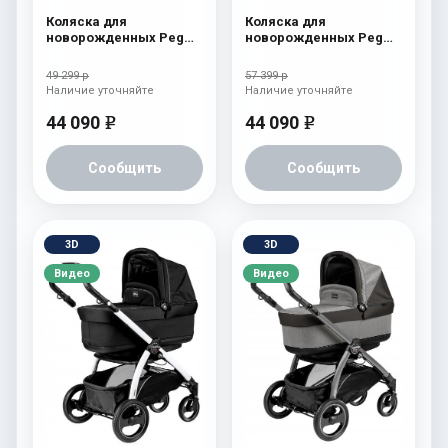
Коляска для
Коляска для
новорожденных Peg
новорожденных Peg
Perego Team Elite
Perego Book S Pop-Up
Cream
(шасси White/Black)
49 299 р
57 399 р
Tulip
Наличие уточняйте
Наличие уточняйте
44 090
44 090
e
e
Сообщить
Сообщить
3D
3D
Видео
Видео