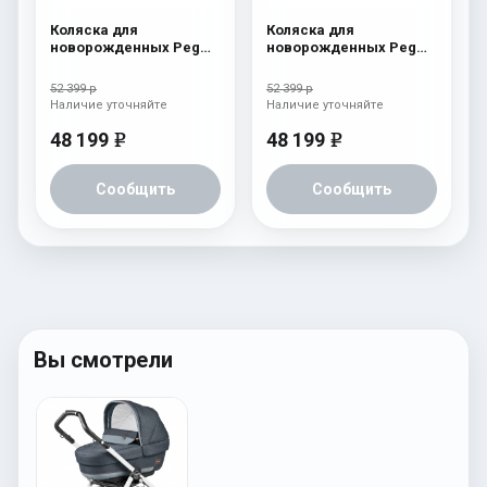
Коляска для
Коляска для
новорожденных Peg
новорожденных Peg
Perego Four (люлька
Perego Four (люлька
Pop-Up) Cream
Pop-Up) Atmosphere
52 399 р
52 399 р
Наличие уточняйте
Наличие уточняйте
48 199
48 199
e
e
Сообщить
Сообщить
Вы смотрели