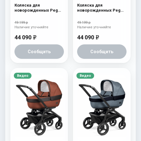
Коляска для
Коляска для
новорожденных Peg
новорожденных Peg
Perego Team Pop Up
Perego Team Pop Up
Cream
Atmosphere
49 199 р
49 199 р
Наличие уточняйте
Наличие уточняйте
44 090
44 090
e
e
Сообщить
Сообщить
Видео
Видео