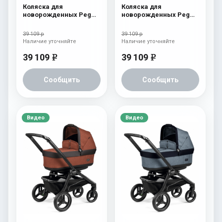
Коляска для
Коляска для
новорожденных Peg
новорожденных Peg
Perego Book S Pop-Up
Perego Book S Pop-Up
(шасси Jet) Cream
(шасси Jet) Fleur
39 109 р
39 109 р
Наличие уточняйте
Наличие уточняйте
39 109
39 109
e
e
Сообщить
Сообщить
Видео
Видео