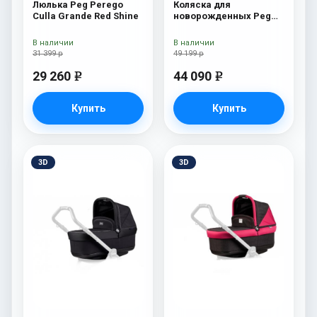
Люлька Peg Perego
Коляска для
Culla Grande Red Shine
новорожденных Peg
Perego Team Pop Up
Onyx
В наличии
В наличии
31 399 р
49 199 р
29 260
44 090
e
e
Купить
Купить
3D
3D