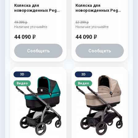
Коляска для
Коляска для
новорожденных Peg
новорожденных Peg
Perego Book S Pop-Up
Perego Book S Pop-Up
(шасси White/Black)
(шасси White/Black)
49 399 р
57 399 р
Onyx
atmosphere
Наличие уточняйте
Наличие уточняйте
44 090
44 090
e
e
Сообщить
Сообщить
3D
3D
Видео
Видео