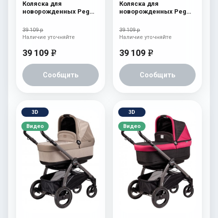
Коляска для
Коляска для
новорожденных Peg
новорожденных Peg
Perego Book S Pop-Up
Perego Book S Pop-Up
(шасси Jet) atmosphere
(шасси Jet)
39 109 р
39 109 р
aquamarine
Наличие уточняйте
Наличие уточняйте
39 109
39 109
e
e
Сообщить
Сообщить
3D
3D
Видео
Видео