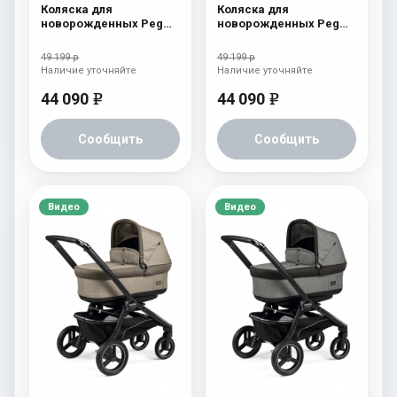
Коляска для
Коляска для
новорожденных Peg
новорожденных Peg
Perego Team Pop Up
Perego Team Pop Up
Terracotta
Horizon
49 199 р
49 199 р
Наличие уточняйте
Наличие уточняйте
44 090
44 090
e
e
Сообщить
Сообщить
Видео
Видео