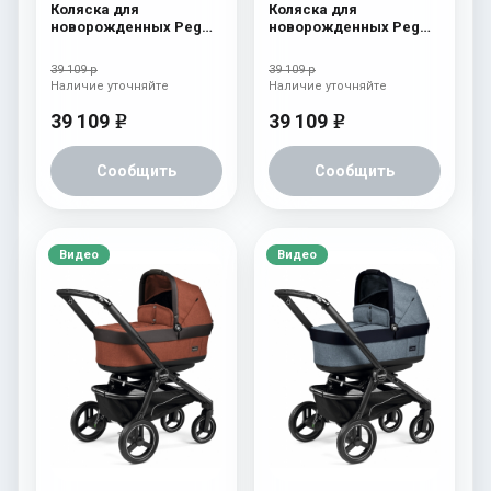
Коляска для
Коляска для
новорожденных Peg
новорожденных Peg
Perego Book S Pop-Up
Perego Book S Pop-Up
(шасси Jet) Cream
(шасси Jet) Fleur
39 109 р
39 109 р
Наличие уточняйте
Наличие уточняйте
39 109
39 109
e
e
Сообщить
Сообщить
Видео
Видео