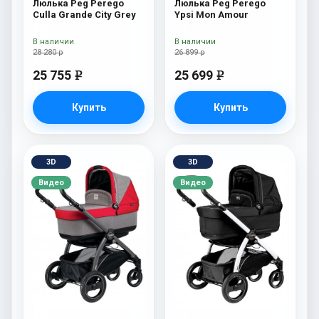
Люлька Peg Perego
Люлька Peg Perego
Culla Grande City Grey
Ypsi Mon Amour
В наличии
В наличии
28 280 р
26 899 р
25 755
25 699
e
e
Купить
Купить
3D
3D
Видео
Видео