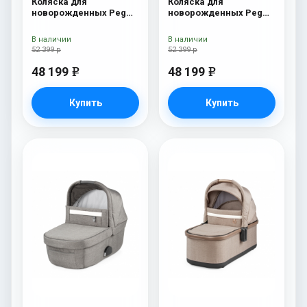
Коляска для
Коляска для
новорожденных Peg
новорожденных Peg
Perego Four (люлька
Perego Four (люлька
Pop-Up) Onyx
Pop-Up) Fleur
В наличии
В наличии
52 399 р
52 399 р
48 199
48 199
e
e
Купить
Купить