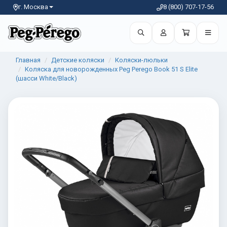
г. Москва
8 (800) 707-17-56
Главная
Детские коляски
Коляски-люльки
Коляска для новорожденных Peg Perego Book 51 S Elite
(шасси White/Black)