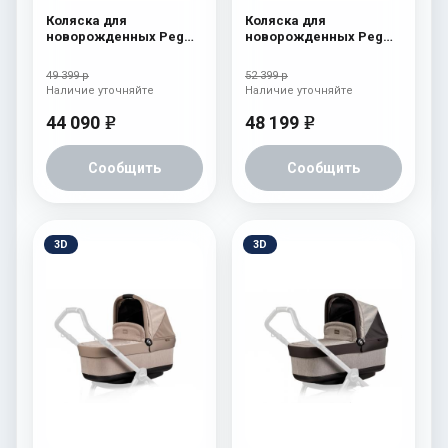
Коляска для
Коляска для
новорожденных Peg
новорожденных Peg
Perego Book S Pop-Up
Perego Four (люлька
(шасси White/Black)
Pop-Up) Tulip
49 399 р
52 399 р
Fleur
Наличие уточняйте
Наличие уточняйте
44 090
48 199
e
e
Сообщить
Сообщить
3D
3D