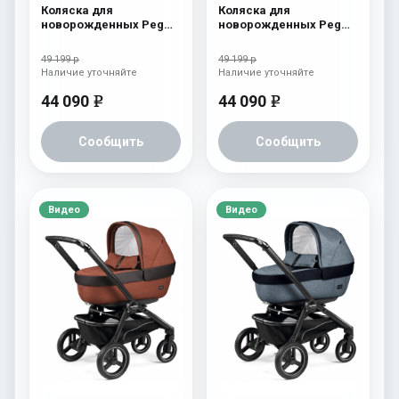
Коляска для
Коляска для
новорожденных Peg
новорожденных Peg
Perego Team Pop Up
Perego Team Pop Up
Cream
Atmosphere
49 199 р
49 199 р
Наличие уточняйте
Наличие уточняйте
44 090
44 090
e
e
Сообщить
Сообщить
Видео
Видео