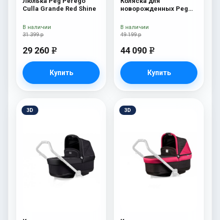
Люлька Peg Perego
Коляска для
Culla Grande Red Shine
новорожденных Peg
Perego Team Pop Up
Onyx
В наличии
В наличии
31 399 р
49 199 р
29 260
44 090
e
e
Купить
Купить
3D
3D