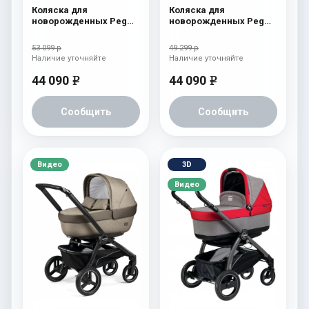
Коляска для
Коляска для
новорожденных Peg
новорожденных Peg
Perego Team Elite Onyx
Perego Team Elite
Atmosphere
53 099 р
49 299 р
Наличие уточняйте
Наличие уточняйте
44 090
44 090
e
e
Сообщить
Сообщить
Видео
3D
Видео