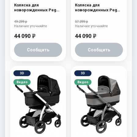
Коляска для
Коляска для
новорожденных Peg
новорожденных Peg
Perego Team Elite
Perego Book S Pop-Up
Cream
(шасси White/Black)
49 299 р
57 399 р
Tulip
Наличие уточняйте
Наличие уточняйте
44 090
44 090
e
e
Сообщить
Сообщить
3D
3D
Видео
Видео