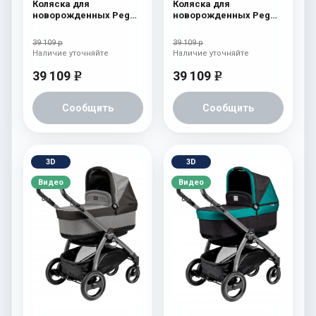
Коляска для
Коляска для
новорожденных Peg
новорожденных Peg
Perego Book S Pop-Up
Perego Book S Pop-Up
(шасси Jet) Tulip
(шасси Jet) Onyx
39 109 р
39 109 р
Наличие уточняйте
Наличие уточняйте
39 109
39 109
e
e
Сообщить
Сообщить
3D
3D
Видео
Видео