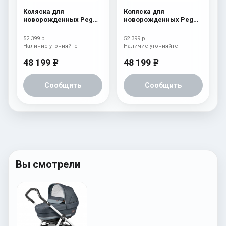
Коляска для
Коляска для
новорожденных Peg
новорожденных Peg
Perego Four (люлька
Perego Four (люлька
Pop-Up) Cream
Pop-Up) Atmosphere
52 399 р
52 399 р
Наличие уточняйте
Наличие уточняйте
48 199
48 199
e
e
Сообщить
Сообщить
Вы смотрели