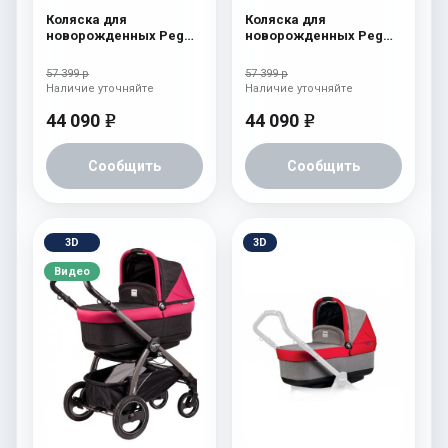
Коляска для
Коляска для
новорожденных Peg
новорожденных Peg
Perego Book S Pop-Up
Perego Book S Pop-Up
(шасси White/Black)
(шасси White/Black)
57 399 р
57 399 р
aquamarine
Cream
Наличие уточняйте
Наличие уточняйте
44 090
44 090
e
e
Сообщить
Сообщить
3D
3D
Видео