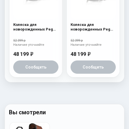
Коляска для
Коляска для
новорожденных Peg
новорожденных Peg
Perego Four (люлька
Perego Four (люлька
Pop-Up) Cream
Pop-Up) Atmosphere
52 399 р
52 399 р
Наличие уточняйте
Наличие уточняйте
48 199
48 199
e
e
Сообщить
Сообщить
Вы смотрели