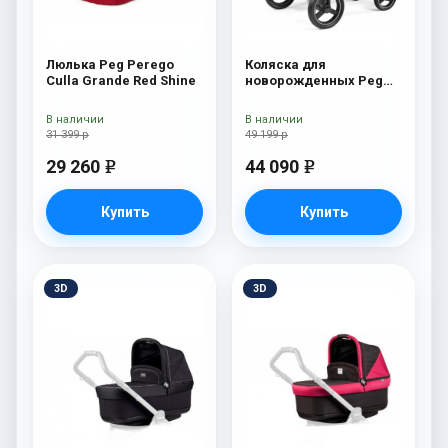
Люлька Peg Perego
Коляска для
Culla Grande Red Shine
новорожденных Peg
Perego Team Pop Up
Onyx
В наличии
В наличии
31 399 р
49 199 р
29 260
44 090
e
e
Купить
Купить
3D
3D