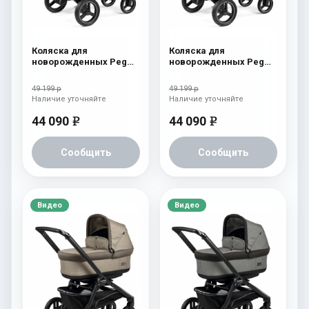
Коляска для
Коляска для
новорожденных Peg
новорожденных Peg
Perego Team Pop Up
Perego Team Pop Up
Terracotta
Horizon
49 199 р
49 199 р
Наличие уточняйте
Наличие уточняйте
44 090
44 090
e
e
Сообщить
Сообщить
Видео
Видео