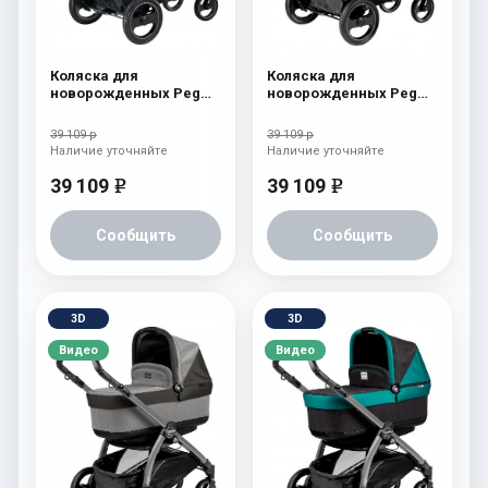
Коляска для
Коляска для
новорожденных Peg
новорожденных Peg
Perego Book S Pop-Up
Perego Book S Pop-Up
(шасси Jet) Tulip
(шасси Jet) Onyx
39 109 р
39 109 р
Наличие уточняйте
Наличие уточняйте
39 109
39 109
e
e
Сообщить
Сообщить
3D
3D
Видео
Видео