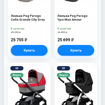
Люлька Peg Perego
Люлька Peg Perego
Culla Grande City Grey
Ypsi Mon Amour
В наличии
В наличии
28 280 р
26 899 р
25 755
25 699
e
e
Купить
Купить
3D
3D
Видео
Видео