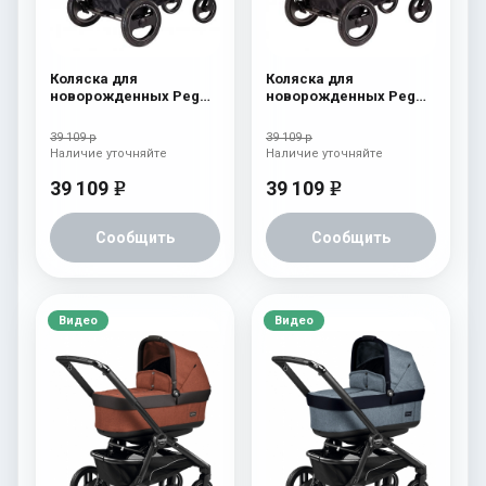
Коляска для
Коляска для
новорожденных Peg
новорожденных Peg
Perego Book S Pop-Up
Perego Book S Pop-Up
(шасси Jet) Cream
(шасси Jet) Fleur
39 109 р
39 109 р
Наличие уточняйте
Наличие уточняйте
39 109
39 109
e
e
Сообщить
Сообщить
Видео
Видео