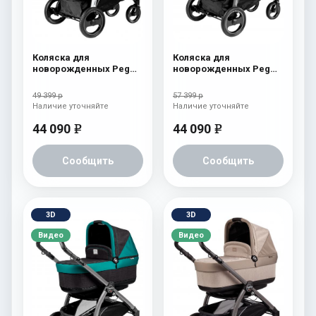
Коляска для
Коляска для
новорожденных Peg
новорожденных Peg
Perego Book S Pop-Up
Perego Book S Pop-Up
(шасси White/Black)
(шасси White/Black)
49 399 р
57 399 р
Onyx
atmosphere
Наличие уточняйте
Наличие уточняйте
44 090
44 090
e
e
Сообщить
Сообщить
3D
3D
Видео
Видео