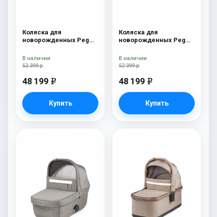
Коляска для
Коляска для
новорожденных Peg
новорожденных Peg
Perego Four (люлька
Perego Four (люлька
Pop-Up) Onyx
Pop-Up) Fleur
В наличии
В наличии
52 399 р
52 399 р
48 199
48 199
e
e
Купить
Купить