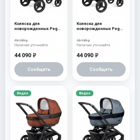
Коляска для
Коляска для
новорожденных Peg
новорожденных Peg
Perego Team Pop Up
Perego Team Pop Up
Cream
Atmosphere
49 199 р
49 199 р
Наличие уточняйте
Наличие уточняйте
44 090
44 090
e
e
Сообщить
Сообщить
Видео
Видео