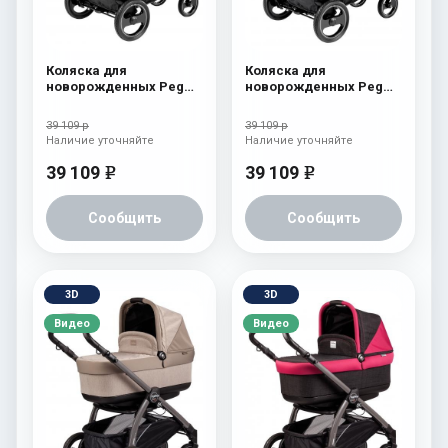
Коляска для
Коляска для
новорожденных Peg
новорожденных Peg
Perego Book S Pop-Up
Perego Book S Pop-Up
(шасси Jet) atmosphere
(шасси Jet)
39 109 р
39 109 р
aquamarine
Наличие уточняйте
Наличие уточняйте
39 109
39 109
e
e
Сообщить
Сообщить
3D
3D
Видео
Видео