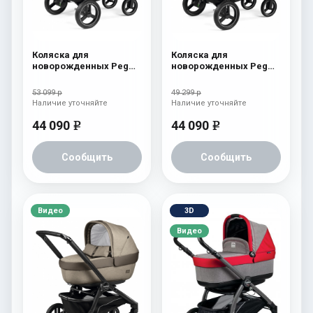
Коляска для
Коляска для
новорожденных Peg
новорожденных Peg
Perego Team Elite Onyx
Perego Team Elite
Atmosphere
53 099 р
49 299 р
Наличие уточняйте
Наличие уточняйте
44 090
44 090
e
e
Сообщить
Сообщить
Видео
3D
Видео