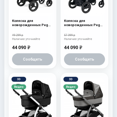
Коляска для
Коляска для
новорожденных Peg
новорожденных Peg
Perego Team Elite
Perego Book S Pop-Up
Cream
(шасси White/Black)
49 299 р
57 399 р
Tulip
Наличие уточняйте
Наличие уточняйте
44 090
44 090
e
e
Сообщить
Сообщить
3D
3D
Видео
Видео