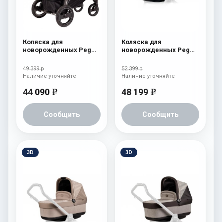
Коляска для
Коляска для
новорожденных Peg
новорожденных Peg
Perego Book S Pop-Up
Perego Four (люлька
(шасси White/Black)
Pop-Up) Tulip
49 399 р
52 399 р
Fleur
Наличие уточняйте
Наличие уточняйте
44 090
48 199
e
e
Сообщить
Сообщить
3D
3D