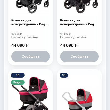
Коляска для
Коляска для
новорожденных Peg
новорожденных Peg
Perego Book S Pop-Up
Perego Book S Pop-Up
(шасси White/Black)
(шасси White/Black)
57 399 р
57 399 р
aquamarine
Cream
Наличие уточняйте
Наличие уточняйте
44 090
44 090
e
e
Сообщить
Сообщить
3D
3D
Видео