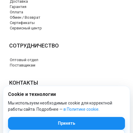
Доставка
Гарантия
Оплата
Обмен / Возврат
Сертификаты
Сервисный центр
СОТРУДНИЧЕСТВО
Оптовый отдел
Поставщикам
КОНТАКТЫ
Cookie и технологии
8 (800) 707-17-56
info@peg-perego-market.ru
Мы используем необходимые cookie для корректной
работы сайта. Подробнее —
в Политике cookie
.
peg-perego-market - Официальный сайт
Принять