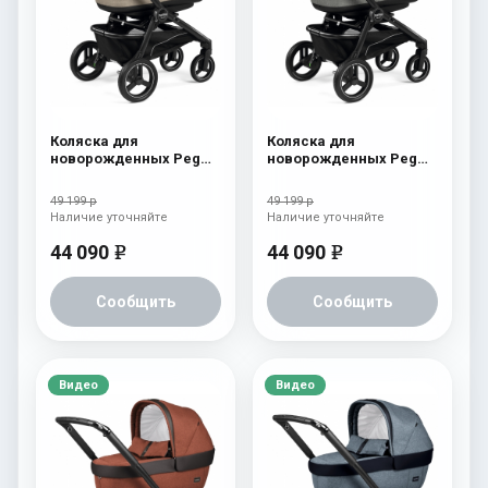
Коляска для
Коляска для
новорожденных Peg
новорожденных Peg
Perego Team Pop Up
Perego Team Pop Up
Cream
Atmosphere
49 199 р
49 199 р
Наличие уточняйте
Наличие уточняйте
44 090
44 090
e
e
Сообщить
Сообщить
Видео
Видео