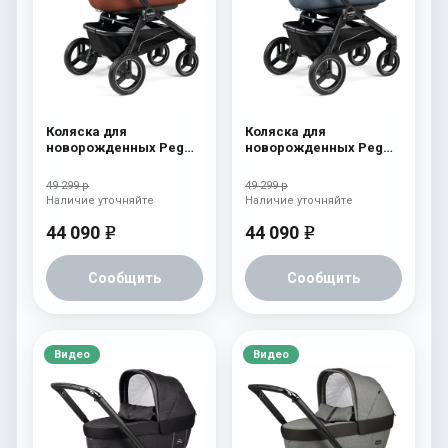
Коляска для
Коляска для
новорожденных Peg
новорожденных Peg
Perego Team Elite
Perego Team Elite
Terracotta
Horizon
49 299 р
49 299 р
Наличие уточняйте
Наличие уточняйте
44 090
44 090
e
e
Сообщить
Сообщить
Видео
Видео