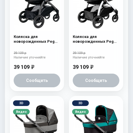
Коляска для
Коляска для
новорожденных Peg
новорожденных Peg
Perego Book S Pop-Up
Perego Book S Pop-Up
(шасси Jet) Tulip
(шасси Jet) Onyx
39 109 р
39 109 р
Наличие уточняйте
Наличие уточняйте
39 109
39 109
e
e
Сообщить
Сообщить
3D
3D
Видео
Видео