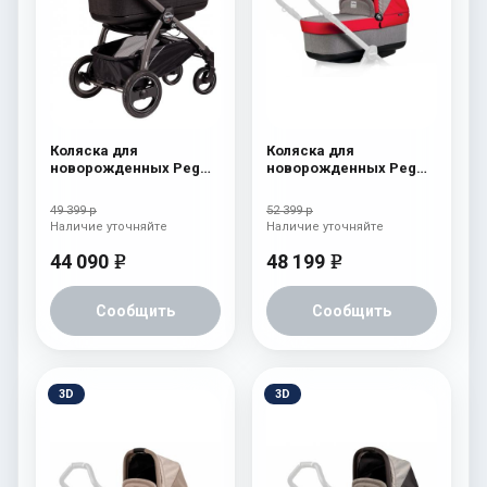
Коляска для
Коляска для
новорожденных Peg
новорожденных Peg
Perego Book S Pop-Up
Perego Four (люлька
(шасси White/Black)
Pop-Up) Tulip
49 399 р
52 399 р
Fleur
Наличие уточняйте
Наличие уточняйте
44 090
48 199
e
e
Сообщить
Сообщить
3D
3D