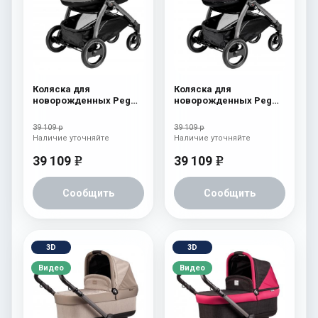
Коляска для
Коляска для
новорожденных Peg
новорожденных Peg
Perego Book S Pop-Up
Perego Book S Pop-Up
(шасси Jet) atmosphere
(шасси Jet)
39 109 р
39 109 р
aquamarine
Наличие уточняйте
Наличие уточняйте
39 109
39 109
e
e
Сообщить
Сообщить
3D
3D
Видео
Видео