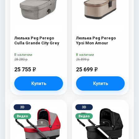
Люлька Peg Perego
Люлька Peg Perego
Culla Grande City Grey
Ypsi Mon Amour
В наличии
В наличии
28 280 р
26 899 р
25 755
25 699
e
e
Купить
Купить
3D
3D
Видео
Видео