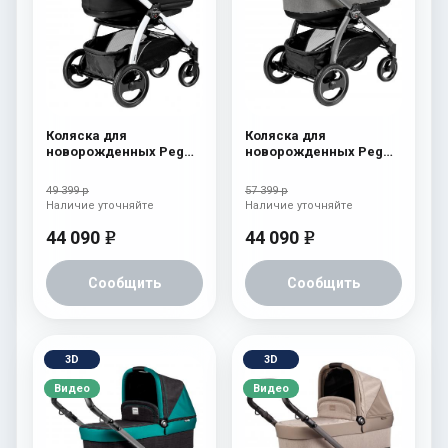
Коляска для
Коляска для
новорожденных Peg
новорожденных Peg
Perego Book S Pop-Up
Perego Book S Pop-Up
(шасси White/Black)
(шасси White/Black)
49 399 р
57 399 р
Onyx
atmosphere
Наличие уточняйте
Наличие уточняйте
44 090
44 090
e
e
Сообщить
Сообщить
3D
3D
Видео
Видео