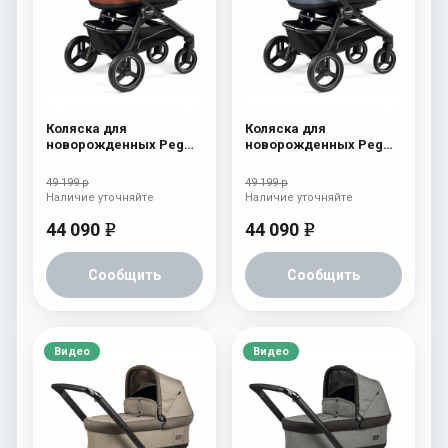
Коляска для
Коляска для
новорожденных Peg
новорожденных Peg
Perego Team Pop Up
Perego Team Pop Up
Terracotta
Horizon
49 199 р
49 199 р
Наличие уточняйте
Наличие уточняйте
44 090
44 090
e
e
Сообщить
Сообщить
Видео
Видео