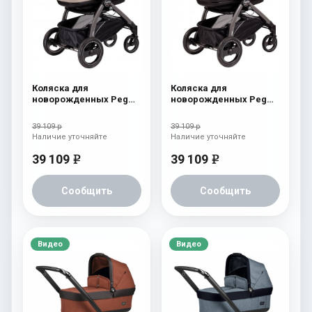
Коляска для
Коляска для
новорожденных Peg
новорожденных Peg
Perego Book S Pop-Up
Perego Book S Pop-Up
(шасси Jet) Cream
(шасси Jet) Fleur
39 109 р
39 109 р
Наличие уточняйте
Наличие уточняйте
39 109
39 109
e
e
Сообщить
Сообщить
Видео
Видео