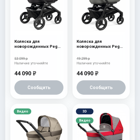
Коляска для
Коляска для
новорожденных Peg
новорожденных Peg
Perego Team Elite Onyx
Perego Team Elite
Atmosphere
53 099 р
49 299 р
Наличие уточняйте
Наличие уточняйте
44 090
44 090
e
e
Сообщить
Сообщить
Видео
3D
Видео