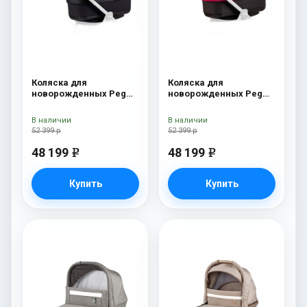
Коляска для
Коляска для
новорожденных Peg
новорожденных Peg
Perego Four (люлька
Perego Four (люлька
Pop-Up) Onyx
Pop-Up) Fleur
В наличии
В наличии
52 399 р
52 399 р
48 199
48 199
e
e
Купить
Купить