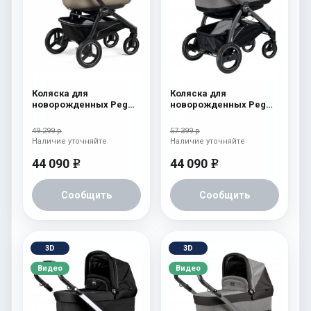
Коляска для
Коляска для
новорожденных Peg
новорожденных Peg
Perego Team Elite
Perego Book S Pop-Up
Cream
(шасси White/Black)
49 299 р
57 399 р
Tulip
Наличие уточняйте
Наличие уточняйте
44 090
44 090
e
e
Сообщить
Сообщить
3D
3D
Видео
Видео