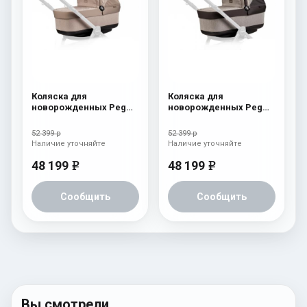
Коляска для
Коляска для
новорожденных Peg
новорожденных Peg
Perego Four (люлька
Perego Four (люлька
Pop-Up) Cream
Pop-Up) Atmosphere
52 399 р
52 399 р
Наличие уточняйте
Наличие уточняйте
48 199
48 199
e
e
Сообщить
Сообщить
Вы смотрели