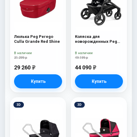
Люлька Peg Perego
Коляска для
Culla Grande Red Shine
новорожденных Peg
Perego Team Pop Up
Onyx
В наличии
В наличии
31 399 р
49 199 р
29 260
44 090
e
e
Купить
Купить
3D
3D