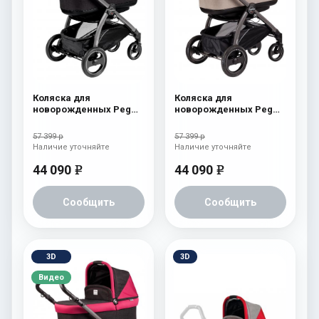
Коляска для
Коляска для
новорожденных Peg
новорожденных Peg
Perego Book S Pop-Up
Perego Book S Pop-Up
(шасси White/Black)
(шасси White/Black)
57 399 р
57 399 р
aquamarine
Cream
Наличие уточняйте
Наличие уточняйте
44 090
44 090
e
e
Сообщить
Сообщить
3D
3D
Видео