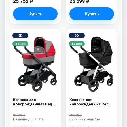
25 755
25 699
e
e
Купить
Купить
3D
3D
Видео
Видео
Коляска для
Коляска для
новорожденных Peg
новорожденных Peg
Perego Book S Pop-Up
Perego Book S Pop-Up
(шасси Jet) Tulip
(шасси Jet) Onyx
39 109 р
39 109 р
Наличие уточняйте
Наличие уточняйте