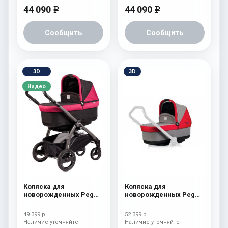
44 090
44 090
e
e
Сообщить
Сообщить
3D
3D
Видео
Коляска для
Коляска для
новорожденных Peg
новорожденных Peg
Perego Book S Pop-Up
Perego Four (люлька
(шасси White/Black)
Pop-Up) Tulip
49 399 р
52 399 р
Fleur
Наличие уточняйте
Наличие уточняйте