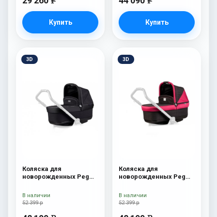
29 260
44 090
e
e
Купить
Купить
3D
3D
Коляска для
Коляска для
новорожденных Peg
новорожденных Peg
Perego Four (люлька
Perego Four (люлька
Pop-Up) Onyx
Pop-Up) Fleur
В наличии
В наличии
52 399 р
52 399 р