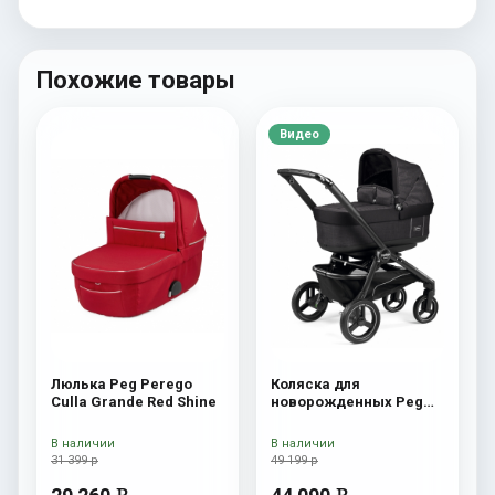
Похожие товары
Видео
Люлька Peg Perego
Коляска для
Culla Grande Red Shine
новорожденных Peg
Perego Team Pop Up
Onyx
В наличии
В наличии
31 399 р
49 199 р