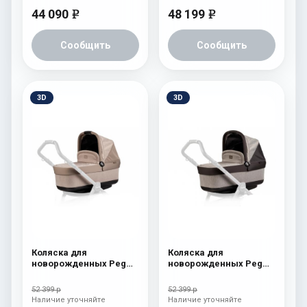
44 090
48 199
e
e
Сообщить
Сообщить
3D
3D
Коляска для
Коляска для
новорожденных Peg
новорожденных Peg
Perego Four (люлька
Perego Four (люлька
Pop-Up) Cream
Pop-Up) Atmosphere
52 399 р
52 399 р
Наличие уточняйте
Наличие уточняйте