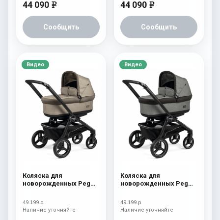
44 090
44 090
e
e
Сообщить
Сообщить
Видео
Видео
Коляска для
Коляска для
новорожденных Peg
новорожденных Peg
Perego Team Pop Up
Perego Team Pop Up
Cream
Atmosphere
49 199 р
49 199 р
Наличие уточняйте
Наличие уточняйте