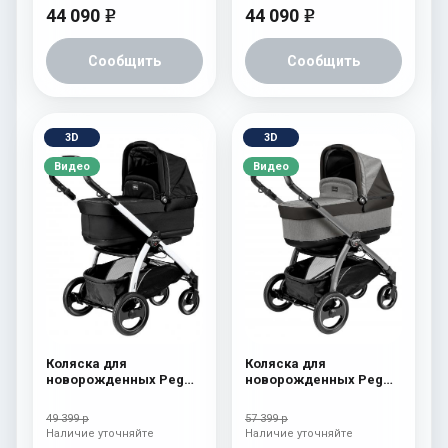
44 090
44 090
e
e
Сообщить
Сообщить
3D
3D
Видео
Видео
Коляска для
Коляска для
новорожденных Peg
новорожденных Peg
Perego Book S Pop-Up
Perego Book S Pop-Up
(шасси White/Black)
(шасси White/Black)
49 399 р
57 399 р
Onyx
atmosphere
Наличие уточняйте
Наличие уточняйте