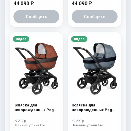
44 090
44 090
e
e
Сообщить
Сообщить
Видео
Видео
Коляска для
Коляска для
новорожденных Peg
новорожденных Peg
Perego Team Elite
Perego Team Elite
Terracotta
Horizon
49 299 р
49 299 р
Наличие уточняйте
Наличие уточняйте