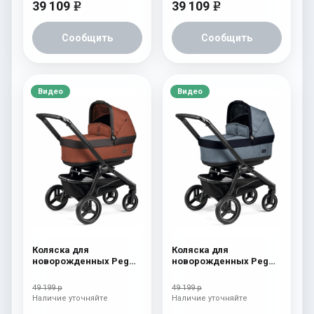
39 109
39 109
e
e
Сообщить
Сообщить
Видео
Видео
Коляска для
Коляска для
новорожденных Peg
новорожденных Peg
Perego Team Pop Up
Perego Team Pop Up
Terracotta
Horizon
49 199 р
49 199 р
Наличие уточняйте
Наличие уточняйте