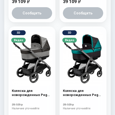
39 109
39 109
e
e
Сообщить
Сообщить
3D
3D
Видео
Видео
Коляска для
Коляска для
новорожденных Peg
новорожденных Peg
Perego Book S Pop-Up
Perego Book S Pop-Up
(шасси Jet) atmosphere
(шасси Jet)
39 109 р
39 109 р
aquamarine
Наличие уточняйте
Наличие уточняйте