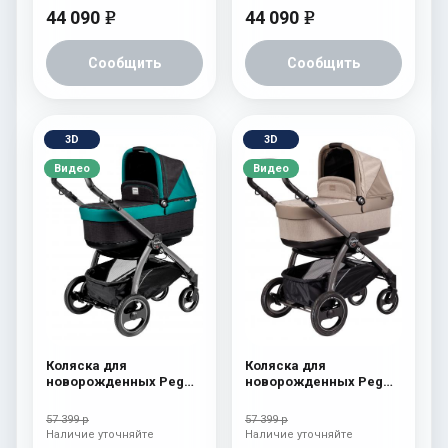
44 090
44 090
e
e
Сообщить
Сообщить
3D
3D
Видео
Видео
Коляска для
Коляска для
новорожденных Peg
новорожденных Peg
Perego Book S Pop-Up
Perego Book S Pop-Up
(шасси White/Black)
(шасси White/Black)
57 399 р
57 399 р
aquamarine
Cream
Наличие уточняйте
Наличие уточняйте