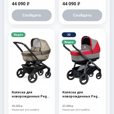
44 090
44 090
e
e
Сообщить
Сообщить
Видео
3D
Видео
Коляска для
Коляска для
новорожденных Peg
новорожденных Peg
Perego Team Elite
Perego Book S Pop-Up
Cream
(шасси White/Black)
49 299 р
57 399 р
Tulip
Наличие уточняйте
Наличие уточняйте