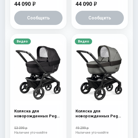
44 090
44 090
e
e
Сообщить
Сообщить
Видео
Видео
Коляска для
Коляска для
новорожденных Peg
новорожденных Peg
Perego Team Elite Onyx
Perego Team Elite
Atmosphere
53 099 р
49 299 р
Наличие уточняйте
Наличие уточняйте