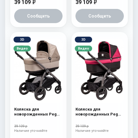
39 109
39 109
e
e
Сообщить
Сообщить
3D
3D
Видео
Видео
Коляска для
Коляска для
новорожденных Peg
новорожденных Peg
Perego Book S Pop-Up
Perego Book S Pop-Up
(шасси Jet) Cream
(шасси Jet) Fleur
39 109 р
39 109 р
Наличие уточняйте
Наличие уточняйте